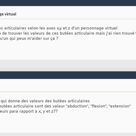
e virtuel
es articulaires selon les axes x,y et z d'un personnage virtuel
 de trouver les valeurs de ces butées articulaire mais j'ai rien trouvé
u’un qui peux m'aider sur ça ?
e qui donne des valeurs des butées articulaires
butées articulaire sont des valeur "abduction", "flexion", "extension"
urs para rapport à x, y et z??