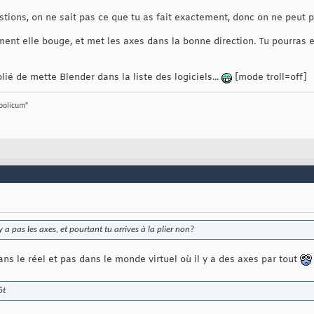
ions, on ne sait pas ce que tu as fait exactement, donc on ne peut pa
nt elle bouge, et met les axes dans la bonne direction. Tu pourras en
lié de mette Blender dans la liste des logiciels...
[mode troll=off]
bolicum"
y a pas les axes, et pourtant tu arrives à la plier non?
dans le réel et pas dans le monde virtuel où il y a des axes par tout
ôt