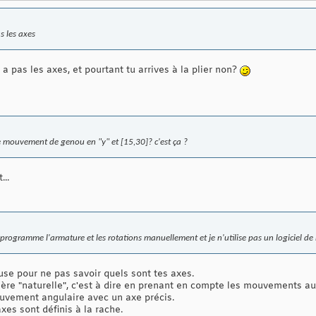
s les axes
y a pas les axes, et pourtant tu arrives à la plier non?
 de mouvement de genou en "y" et [15,30]? c'est ça ?
...
 programme l'armature et les rotations manuellement et je n'utilise pas un logiciel d
use pour ne pas savoir quels sont tes axes.
ière "naturelle", c'est à dire en prenant en compte les mouvements aux 
mouvement angulaire avec un axe précis.
axes sont définis à la rache.