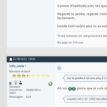
Comme d'habitude avec tes quest
Regarde ta jambe, regarde comme
facilement...
[mode troll=on]En plus tu as oub
"Errare humanum est, sed perseverare dia
Ma page sur DVP.com
25/08/2015,
13h05
info_sara
Membre éclairé
Sur ta jambe à toi non plus il n'
Étudiant
Ah oui
, parce que je suis 
Inscrit en
Septembre
2007
Messages
610
J'aurais mis [-15, 130] moi plut