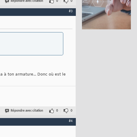
Répondre avec citation
0
0
#3
a à ton armature... Donc où est le
Répondre avec citation
0
0
#4