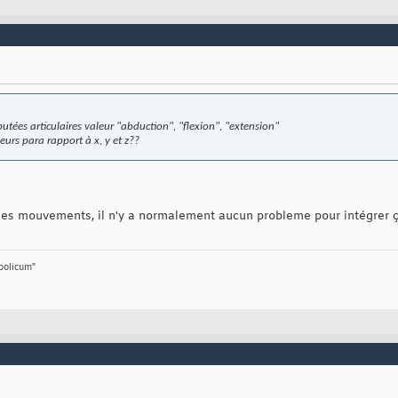
 butées articulaires valeur "abduction", "flexion", "extension"
eurs para rapport à x, y et z??
 les mouvements, il n'y a normalement aucun probleme pour intégrer ç
bolicum"