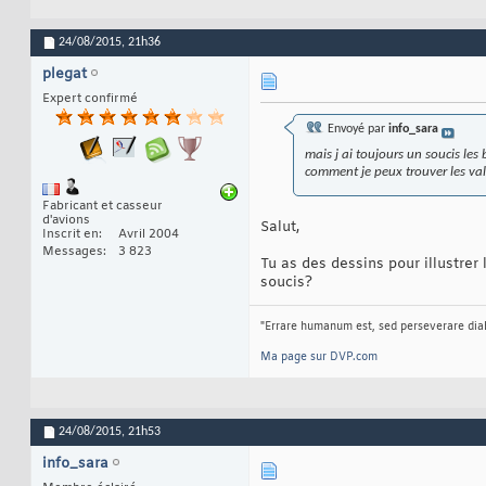
24/08/2015,
21h36
plegat
Expert confirmé
Envoyé par
info_sara
mais j ai toujours un soucis les
comment je peux trouver les val
Fabricant et casseur
d'avions
Salut,
Inscrit en
Avril 2004
Messages
3 823
Tu as des dessins pour illustrer
soucis?
"Errare humanum est, sed perseverare dia
Ma page sur DVP.com
24/08/2015,
21h53
info_sara