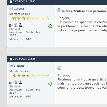
23/08/2015,
23h30
info_sara
butée articulaire d'un personnag
Membre éclairé
Bonjour,
J'ai besoin de spécifier les buté
le problème que j'ai cherché afin
Étudiant
Est ce que je peux trouver quelq
Inscrit en
Septembre
2007
Messages
610
24/08/2015,
20h36
info_sara
Membre éclairé
Bonjour,
Finalement j'ai trouvé un articl
mais j ai toujours un soucis les 
Étudiant
comment je peux trouver les vale
Inscrit en
Septembre
2007
Messages
610