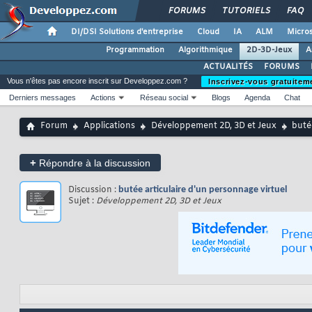
FORUMS
TUTORIELS
FAQ
DI/DSI Solutions d'entreprise
Cloud
IA
ALM
Micros
Programmation
Algorithmique
2D-3D-Jeux
A
ACTUALITÉS
FORUMS
Vous n'êtes pas encore inscrit sur Developpez.com ?
Inscrivez-vous gratuitem
Derniers messages
Actions
Réseau social
Blogs
Agenda
Chat
Forum
Applications
Développement 2D, 3D et Jeux
buté
+
Répondre à la discussion
Discussion :
butée articulaire d'un personnage virtuel
Sujet :
Développement 2D, 3D et Jeux