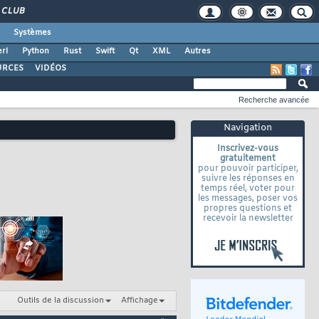
CLUB
Systèmes
rl
Python
Rust
Swift
Qt
XML
Autres
URCES
VIDÉOS
Recherche avancée
Navigation
Inscrivez-vous
gratuitement
pour pouvoir participer,
suivre les réponses en
temps réel, voter pour
les messages, poser vos
propres questions et
recevoir la newsletter
Outils de la discussion
Affichage