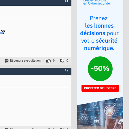
#1
Répondre avec citation
0
0
#2