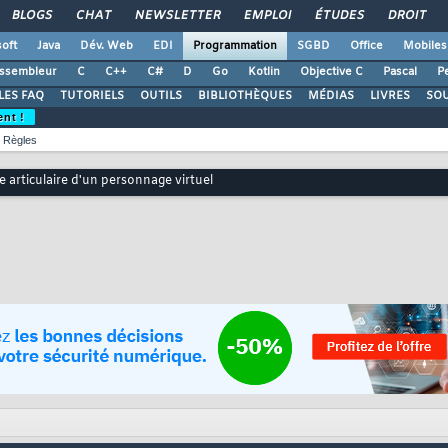
BLOGS
CHAT
NEWSLETTER
EMPLOI
ÉTUDES
DROIT
oft
Java
Dév. Web
EDI
Programmation
SGBD
Office
Mobiles
ssembleur
C
C++
C#
D
Go
Kotlin
Objective C
Pascal
Pe
LES FAQ
TUTORIELS
OUTILS
BIBLIOTHÈQUES
MÉDIAS
LIVRES
SO
ent !
Règles
e articulaire d'un personnage virtuel