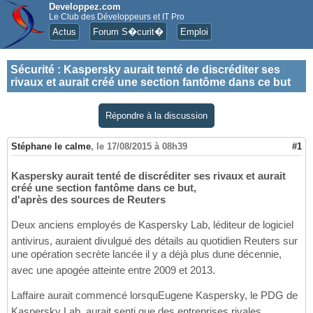
Developpez.com
Le Club des Développeurs et IT Pro
Actus
Forum S�curit�
Emploi
Sécurité
:
Kaspersky aurait tenté de discréditer ses
rivaux et aurait créé une section fantôme dans ce but
Répondre à la discussion
Stéphane le calme
,
le 17/08/2015 à 08h39
#1
Kaspersky aurait tenté de discréditer ses rivaux et aurait
créé une section fantôme dans ce but,
d'après des sources de Reuters
Deux anciens employés de Kaspersky Lab, léditeur de logiciel
antivirus, auraient divulgué des détails au quotidien Reuters sur
une opération secrète lancée il y a déjà plus dune décennie,
avec une apogée atteinte entre 2009 et 2013.
Laffaire aurait commencé lorsquEugene Kaspersky, le PDG de
Kaspersky Lab, aurait senti que des entreprises rivales