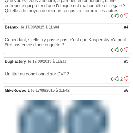
Que voulez-vous attendre, à part des entourloupes, d'une
entreprise qui prétend que l'éthique est malhonnête et illégale ?
Qu'elle a le moyen de recours en justice comme les autres.
0
0
Beanux
,
le 17/08/2015 à 11h04
#4
Cependant, si elle n'y passe pas, c'est que Kaspersky n'a peut
être pas envie d'une enquête ?
0
0
BugFactory
,
le 17/08/2015 à 11h33
#5
Un titre au conditionnel sur DVP?
0
2
MikeRowSoft
,
le 17/08/2015 à 11h42
#6