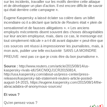
sur les incidents, travailler sur les motifs derrière cette attaque
et de développer un plan d'action. Il est encore difficile de savoir
qui était derrière cette campagne ».
Eugene Kaspersky a laissé éclater sa colère dans un billet
incendiaire où il a déclaré que larticle de Reuters était « plein de
sensationnel et de fausses allégations ». « Les anciens
employés mécontents disent souvent des choses désagréables
sur leur ancien employeur, mais, dans ce cas, le mensonge est
tout simplement ridicule » a-t-il dit avant dajouter « peut-être que
ces sources ont réussi à impressionner les journalistes, mais, à
mon avis, publier une telle exclusivité  SANS LA MOINDRE
PREUVE  nest pas ce que je crois être du bon journalisme ».
Source :
http://www.reuters.com/article/2015/08/14/us-
kaspersky-rivals-idUSKCN0QJ1CR20150814,
http://usa.kaspersky.com/about-us/press-center/press-
releases/kaspersky-lab-statement-reuters-article-posted-
august-14-2015, https://eugene.kaspersky.com/2015/08/14/the-
abracadabra-of-anonymous-sources/
Et vous ?
Qu'en pensez-vous ?
4
0