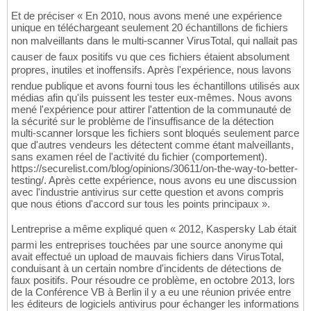
Et de préciser « En 2010, nous avons mené une expérience
unique en téléchargeant seulement 20 échantillons de fichiers
non malveillants dans le multi-scanner VirusTotal, qui nallait pas
causer de faux positifs vu que ces fichiers étaient absolument
propres, inutiles et inoffensifs. Après l'expérience, nous lavons
rendue publique et avons fourni tous les échantillons utilisés aux
médias afin qu'ils puissent les tester eux-mêmes. Nous avons
mené l'expérience pour attirer l'attention de la communauté de
la sécurité sur le problème de l'insuffisance de la détection
multi-scanner lorsque les fichiers sont bloqués seulement parce
que d'autres vendeurs les détectent comme étant malveillants,
sans examen réel de l'activité du fichier (comportement).
https://securelist.com/blog/opinions/30611/on-the-way-to-better-
testing/. Après cette expérience, nous avons eu une discussion
avec l'industrie antivirus sur cette question et avons compris
que nous étions d'accord sur tous les points principaux ».
Lentreprise a même expliqué quen « 2012, Kaspersky Lab était
parmi les entreprises touchées par une source anonyme qui
avait effectué un upload de mauvais fichiers dans VirusTotal,
conduisant à un certain nombre d'incidents de détections de
faux positifs. Pour résoudre ce problème, en octobre 2013, lors
de la Conférence VB à Berlin il y a eu une réunion privée entre
les éditeurs de logiciels antivirus pour échanger les informations