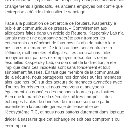
changements significatifs, les anciens employés ont confié que
lentreprise a décidé dintensifier le sabotage.
Face à la publication de cet article de Reuters, Kaspersky a
publié un communiqué de presse. « Contrairement aux
allégations faites dans un article de Reuters, Kaspersky Lab n'a
jamais mené une campagne secrète pour tromper les
concurrents en générant de faux positifs afin de nuire à leur
position sur le marché. De telles actions sont contraires à
l'éthique, malhonnêtes et illégales. Les accusations faites
anonymement par des ex-employés mécontents selon
lesquelles Kaspersky Lab, ou son chef de la direction, a été
impliqué dans ces incidents sont sans fondement et tout
simplement fausses. En tant que membre de la communauté
de la sécurité, nous partageons nos données sur les menaces
ainsi que nos IoC sur des acteurs de menaces avancées avec
d'autres fournisseurs, et nous recevons et analysons
également les données des menaces fournies par d'autres.
Bien que le marché de la sécurité soit très compétitif, des
échanges fiables de données de menace sont une partie
essentielle à la sécurité générale de l'ensemble de
l'écosystème TIC, et nous nous battons durement dans loptique
daider à sassurer que cet échange ne soit pas compromis ou
corrompu ».