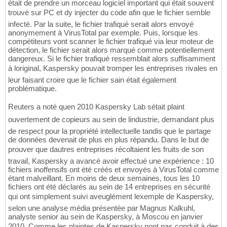
était de prendre un morceau logiciel important qui était souvent
trouvé sur PC et dy injecter du code afin que le fichier semble
infecté. Par la suite, le fichier trafiqué serait alors envoyé
anonymement à VirusTotal par exemple. Puis, lorsque les
compétiteurs vont scanner le fichier trafiqué via leur moteur de
détection, le fichier serait alors marqué comme potentiellement
dangereux. Si le fichier trafiqué ressemblait alors suffisamment
à loriginal, Kaspersky pouvait tromper les entreprises rivales en
leur faisant croire que le fichier sain était également
problématique.
Reuters a noté quen 2010 Kaspersky Lab sétait plaint
ouvertement de copieurs au sein de lindustrie, demandant plus
de respect pour la propriété intellectuelle tandis que le partage
de données devenait de plus en plus répandu. Dans le but de
prouver que dautres entreprises récoltaient les fruits de son
travail, Kaspersky a avancé avoir effectué une expérience : 10
fichiers inoffensifs ont été créés et envoyés à VirusTotal comme
étant malveillant. En moins de deux semaines, tous les 10
fichiers ont été déclarés au sein de 14 entreprises en sécurité
qui ont simplement suivi aveuglément lexemple de Kaspersky,
selon une analyse média présentée par Magnus Kalkuhl,
analyste senior au sein de Kaspersky, à Moscou en janvier
2010. Comme les plaintes de Kaspersky nont pas conduit à des