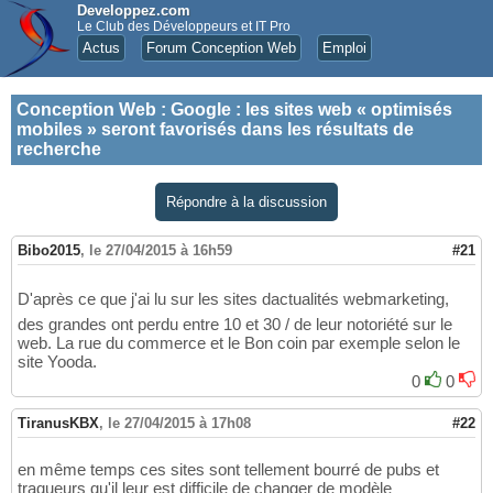
Developpez.com
Le Club des Développeurs et IT Pro
Actus
Forum Conception Web
Emploi
Conception Web
:
Google : les sites web « optimisés
mobiles » seront favorisés dans les résultats de
recherche
Répondre à la discussion
Bibo2015
,
le 27/04/2015 à 16h59
#21
D'après ce que j'ai lu sur les sites dactualités webmarketing,
des grandes ont perdu entre 10 et 30 / de leur notoriété sur le
web. La rue du commerce et le Bon coin par exemple selon le
site Yooda.
0
0
TiranusKBX
,
le 27/04/2015 à 17h08
#22
en même temps ces sites sont tellement bourré de pubs et
traqueurs qu'il leur est difficile de changer de modèle