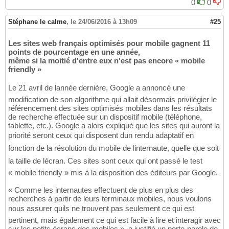
0
0
Stéphane le calme
,
le 24/06/2016 à 13h09
#25
Les sites web français optimisés pour mobile gagnent 11
points de pourcentage en une année,
même si la moitié d'entre eux n'est pas encore « mobile
friendly »
Le 21 avril de lannée dernière, Google a annoncé une
modification de son algorithme qui allait désormais privilégier le
référencement des sites optimisés mobiles dans les résultats
de recherche effectuée sur un dispositif mobile (téléphone,
tablette, etc.). Google a alors expliqué que les sites qui auront la
priorité seront ceux qui disposent dun rendu adaptatif en
fonction de la résolution du mobile de linternaute, quelle que soit
la taille de lécran. Ces sites sont ceux qui ont passé le test
« mobile friendly » mis à la disposition des éditeurs par Google.
« Comme les internautes effectuent de plus en plus des
recherches à partir de leurs terminaux mobiles, nous voulons
nous assurer quils ne trouvent pas seulement ce qui est
pertinent, mais également ce qui est facile à lire et interagir avec
sur les petits écrans des mobiles », a justifié un porte-parole de