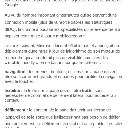
Google.
Au vu du nombre important dinternautes qui se servent dune
connexion mobile (plus de la moitié daprès les statistiques
dIDC), la crainte a poussé les spécialistes du référencement à
baptiser cette mise à jour « mobilegeddon ».
Le mois suivant, Microsoft lui emboîtait le pas et annonçait un
déploiement dune mise à jour de lalgorithme de son moteur de
recherche qui accorderait plus de visibilité aux sites dits
« mobile friendly » en se basant sur quatre critères :
navigation :
les menus, boutons, et liens sur la page doivent
être suffisamment grands et espacés pour faciliter la navigation
avec le toucher ;
lisibilité :
le texte sur la page devrait être lisible, sans
nécessiter de zoom et de défilement latéral pour accéder au
contenu ;
défilement :
le contenu de la page doit tenir sur lécran de
lappareil de telle sorte que lutilisateur nait pas besoin de défiler
horizontalement. Le défilement vertical est acceptable. Les sites