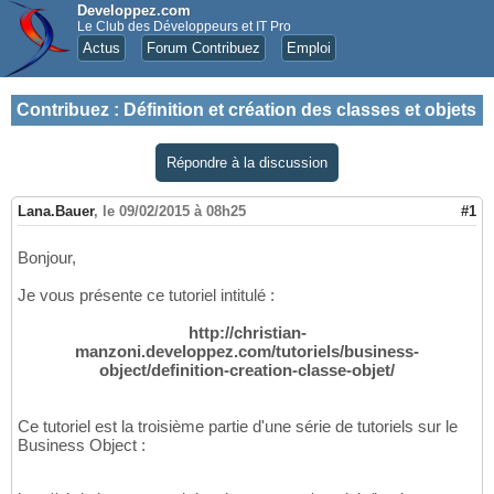
Developpez.com
Le Club des Développeurs et IT Pro
Actus
Forum Contribuez
Emploi
Contribuez
:
Définition et création des classes et objets
Répondre à la discussion
Lana.Bauer
,
le 09/02/2015 à 08h25
#1
Bonjour,
Je vous présente ce tutoriel intitulé :
http://christian-
manzoni.developpez.com/tutoriels/business-
object/definition-creation-classe-objet/
Ce tutoriel est la troisième partie d'une série de tutoriels sur le
Business Object :