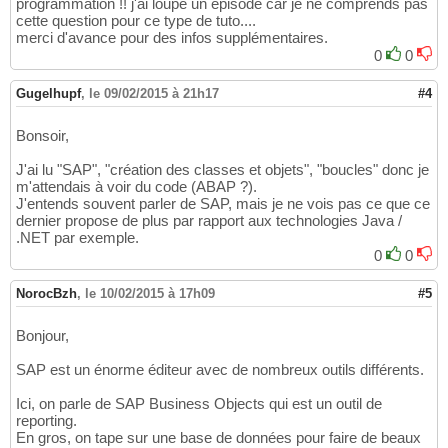
programmation !! j'ai loupé un épisode car je ne comprends pas
cette question pour ce type de tuto....
merci d'avance pour des infos supplémentaires.
0
0
Gugelhupf
,
le 09/02/2015 à 21h17
#4
Bonsoir,
J'ai lu "SAP", "création des classes et objets", "boucles" donc je
m'attendais à voir du code (ABAP ?).
J'entends souvent parler de SAP, mais je ne vois pas ce que ce
dernier propose de plus par rapport aux technologies Java /
.NET par exemple.
0
0
NorocBzh
,
le 10/02/2015 à 17h09
#5
Bonjour,
SAP est un énorme éditeur avec de nombreux outils différents.
Ici, on parle de SAP Business Objects qui est un outil de
reporting.
En gros, on tape sur une base de données pour faire de beaux