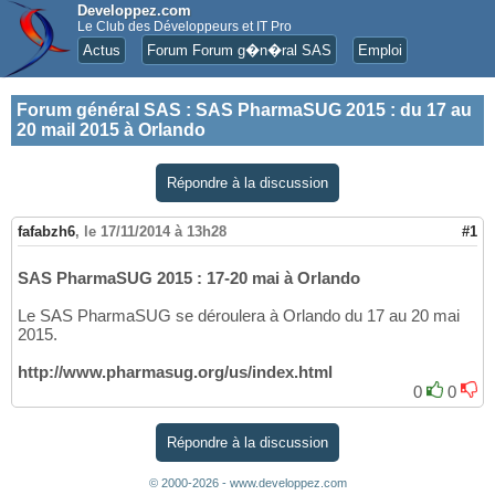
Developpez.com
Le Club des Développeurs et IT Pro
Actus
Forum Forum g�n�ral SAS
Emploi
Forum général SAS
:
SAS PharmaSUG 2015 : du 17 au
20 mail 2015 à Orlando
Répondre à la discussion
fafabzh6
,
le 17/11/2014 à 13h28
#1
SAS PharmaSUG 2015 : 17-20 mai à Orlando
Le SAS PharmaSUG se déroulera à Orlando du 17 au 20 mai
2015.
http://www.pharmasug.org/us/index.html
0
0
Répondre à la discussion
© 2000-2026 - www.developpez.com