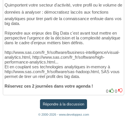
Quimportent votre secteur d'activité, votre profil ou le volume de
données à analyser : démocratisez laccès aux fonctions
analytiques pour tirer parti de la connaissance enfouie dans vos
big data.
Répondre aux enjeux des Big Data c'est avant tout mettre en
perspective l'urgence de la décision et la complexité analytique
dans le cadre d'enjeux métiers bien définis.
http://www.sas.com/fr_fr/software/business-intelligence/visual-
analytics.html, http://www.sas.com/fr_fr/software/high-
performance-analytics.html...
Et en couplant ses technologies analytiques in-memory à
http://www.sas.com/fr_fr/software/sas-hadoop.html, SAS vous
permet de tirer un réel profit des big data.
Réservez ces 2 journées dans votre agenda !
0
0
Répondre à la discussion
© 2000-2026 - www.developpez.com