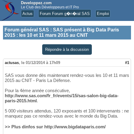
Developpez.com
Le Club des Développeurs et IT Pro
Actus
Forum Forum g�n�ral SAS
Emploi
Forum général SAS
:
SAS présent à Big Data Paris
2015 : les 10 et 11 mars 2015 au CNIT
Répondre à la discussion
actusas
,
le 01/12/2014 à 17h09
#1
SAS vous donne dès maintenant rendez-vous les 10 et 11 mars
2015 au CNIT - Paris La Défense.
Pour la 4ème année consécutive,
http://www.sas.com/fr_fr/events/15/sas-salon-big-data-
paris-2015.html
.
5 000 visiteurs attendus, 120 exposants et 100 intervenants : ne
manquez pas ce rendez-vous avec le monde du Big Data.
>> Plus dinfos sur http://www.bigdataparis.com/