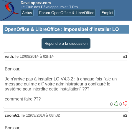
Developpez.com
Le Club des Développeurs et IT Pro
Actus
Forum OpenOffice & LibreOffice
Emploi
OpenOffice & LibreOffice
:
Impossibel d'installer LO
Répondre à la discussion
reith
,
le 12/09/2014 à 02h14
#1
Bonjour,
Je n'arrive pas à installer LO V4.3.2 : à chaque fois j'aie un
message qui me dit" votre administrateur a configuré le
système pour interdire cette installation" ???
comment faire ???
0
0
zoom61
,
le 12/09/2014 à 08h32
#2
Bonjour,