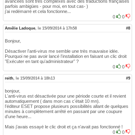
avancées sont très complexes avec des traductions françaises
parfois ambigües - pour moi, en tout cas- )
j'ai redémarré et cela fonctionne...
0
0
Amélie Ladoque
,
le 15/09/2014 à 17h58
#8
Bonjour,
Désactiver l'anti-virus me semble une très mauvaise idée.
Pourquoi ne pas avoir lancé l'installation en faisant un clic droit
"Exécuter en tant qu'administrateur" ?
0
0
reith
,
le 15/09/2014 à 18h13
#9
bonjour,
L'anti-virus est désactivée pour une période courte et il revient
automatiquement ( dans mon cas c'était 10 mn).
l'éditeur ESET propose plusieurs possibilités allant de quelques
minutes à complètement arrêté en passant par une coupure
d'une heure...
Mais j'avais essayé le clic droit et ça n'avait pas fonctionné !
0
0