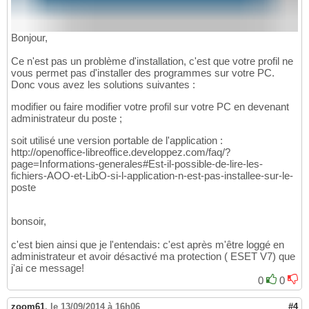
Bonjour,
Ce n'est pas un problème d'installation, c'est que votre profil ne
vous permet pas d'installer des programmes sur votre PC.
Donc vous avez les solutions suivantes :
modifier ou faire modifier votre profil sur votre PC en devenant
administrateur du poste ;
soit utilisé une version portable de l'application :
http://openoffice-libreoffice.developpez.com/faq/?
page=Informations-generales#Est-il-possible-de-lire-les-
fichiers-AOO-et-LibO-si-l-application-n-est-pas-installee-sur-le-
poste
bonsoir,
c'est bien ainsi que je l'entendais: c'est après m'être loggé en
administrateur et avoir désactivé ma protection ( ESET V7) que
j'ai ce message!
0
0
zoom61
,
le 13/09/2014 à 16h06
#4