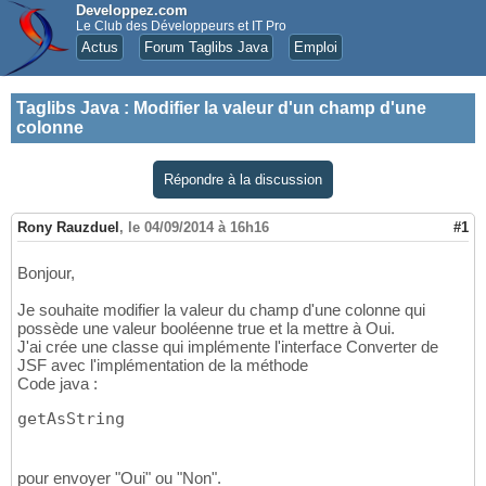
Developpez.com
Le Club des Développeurs et IT Pro
Actus
Forum Taglibs Java
Emploi
Taglibs Java
:
Modifier la valeur d'un champ d'une
colonne
Répondre à la discussion
Rony Rauzduel
,
le 04/09/2014 à 16h16
#1
Bonjour,
Je souhaite modifier la valeur du champ d'une colonne qui
possède une valeur booléenne true et la mettre à Oui.
J'ai crée une classe qui implémente l'interface Converter de
JSF avec l'implémentation de la méthode
Code java :
getAsString
pour envoyer "Oui" ou "Non".