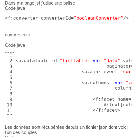
Dans ma page jsf j'utlise une balise
Code java :
<f:converter converterId=
"booleanConverter"
/>
comme ceci
Code java :
1
<p:dataTable id=
"listTable"
var
=
"data"
 value
2
                                 paginator=
"
3
                        <p:ajax event=
"sort"
4
5
                        <p:columns  
var
=
"col
6
                                    columnIn
7
8
                            <f:facet name=
"h
9
                                #
{
text
[
colum
10
                            </f:facet>  

11
12
                            <c:
if
 test=
"${!e
13
                                <h:outputTex
14
Les données sont récupérées depuis un fichier json dont voici
                                    <f:conve
l'un des couples
15