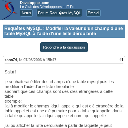
Developpez.com
Le Club des Développeurs et IT Pro
Actus
Forum Requ�tes MySQL
Emploi
Requêtes MySQL
:
Modifier la valeur d'un champ d'une
table MySQL à l'aide d'une liste déroulante
Répondre à la discussion
zana74
,
le 07/08/2006 à 15h47
#1
Salut !
je souhaiterai éditer des champs d'une table mysql puis les
modifier à l'aide d'une liste déroulante
sachant que ces champs sont des clés étrangères à cette
table.
exemple:
j'ai à modifier le champs idqui_appelle qui est clé etrangère de la
table appel et est une clé primaire pour la table quiappelle. dans
la table quiappelle j'ai idqui_appelle et nom_qui_appelle
j'ai pu afficher la liste déroulante a partir de laquelle je peut