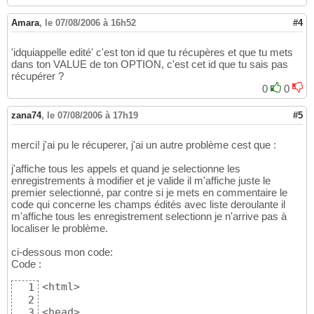
Amara
,
le 07/08/2006 à 16h52
#4
'idquiappelle edité' c'est ton id que tu récupères et que tu mets
dans ton VALUE de ton OPTION, c'est cet id que tu sais pas
récupérer ?
0
0
zana74
,
le 07/08/2006 à 17h19
#5
merci! j'ai pu le récuperer, j'ai un autre problème cest que :
j'affiche tous les appels et quand je selectionne les
enregistrements à modifier et je valide il m'affiche juste le
premier selectionné, par contre si je mets en commentaire le
code qui concerne les champs édités avec liste deroulante il
m'affiche tous les enregistrement selectionn je n'arrive pas à
localiser le problème.
ci-dessous mon code:
Code :
<html>

1
2
<head>

3