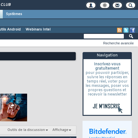
CLUB
Systèmes
tils Android
Webinars Intel
Recherche avancée
Navigation
Inscrivez-vous
gratuitement
pour pouvoir participer,
suivre les réponses en
temps réel, voter pour
les messages, poser vos
propres questions et
recevoir la newsletter
Outils de la discussion
Affichage