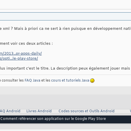
e xml ? Mais à priori ca ne sert à rien puisque en développement nati
ent voir ces deux articles :
/2013...or-apps-daily/
opti...le-play-store/
 plus important c'est le titre. La description peux également jouer ma
e consulter les
FAQ Java
et les
cours et tutoriels Java
AQ Android
Livres Android
Codes sources et Outils Android
Comment référencer son application sur le Google Play Store