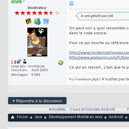
grunk
Modérateur
le xml généré par AIR
On peut voir à quoi ressemble c
dans le code source.
Pour ce qui touche au référencem
http://www.insidemobileapps.com
http://www.apptamin.com/fr/blog/
Lead dév - Architecte
Ce qui en ressort , c'est que le
Inscrit en
Août 2003
Messages
6 693
| N'oubliez pas d
Pry
Framework php5
+
Répondre à la discussion
Actualités
Cours et tutoriels Android
F
Forum
Java
Développement Mobile en Java
Android