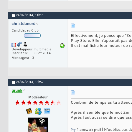
24/07/2014,
11h11
christdunord
Candidat au Club
Effectivement, je pense que "Zen
Play Store. Elle n'apparait pas d
Il est mal fichu leur moteur de 
Développeur multimédia
Inscrit en
Juillet 2014
Messages
3
24/07/2014,
13h57
grunk
Modérateur
Combien de temps as tu attend
Après il semble que le mot Zen so
Après faut aussi se dire que ass
| N'oubliez pas d
Pry
Framework php5