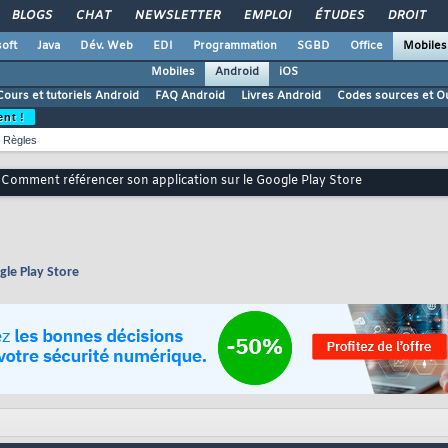
BLOGS
CHAT
NEWSLETTER
EMPLOI
ÉTUDES
DROIT
oft
Java
Dév. Web
EDI
Programmation
SGBD
Office
Mobiles
Mobiles
Android
iOS
Cours et tutoriels Android
FAQ Android
Livres Android
Codes sources et Ou
ent !
Règles
Comment référencer son application sur le Google Play Store
gle Play Store