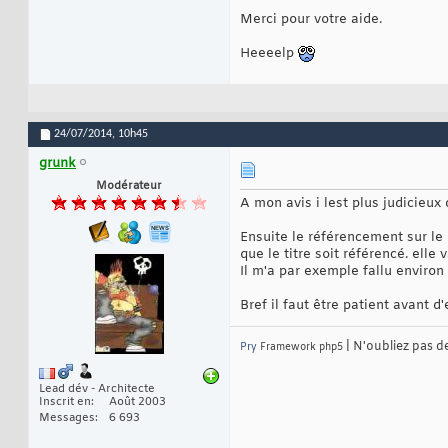
Merci pour votre aide.
Heeeelp
24/07/2014,
10h45
grunk
Modérateur
A mon avis i lest plus judicieu
Ensuite le référencement sur le 
que le titre soit référencé. elle
Il m'a par exemple fallu environ
Bref il faut être patient avant 
| N'oubliez pas d
Pry
Framework php5
Lead dév - Architecte
Inscrit en
Août 2003
Messages
6 693