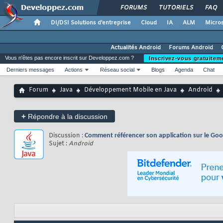
FORUMS
TUTORIELS
FAQ
DI/DSI Solutions d'entreprise
Cloud
IA
ALM
Micros
Actualités Android
Forums Android
Vous n'êtes pas encore inscrit sur Developpez.com ?
Inscrivez-vous gratuitem
Derniers messages
Actions
Réseau social
Blogs
Agenda
Chat
Forum
Java
Développement Mobile en Java
Android
+
Répondre à la discussion
Discussion :
Comment référencer son application sur le Goo
Sujet :
Android