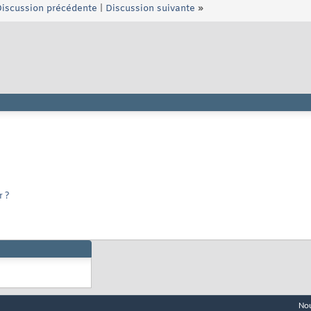
iscussion précédente
|
Discussion suivante
»
r ?
Nou