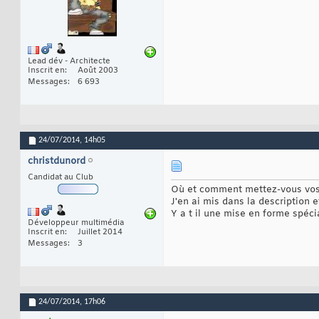
Lead dév - Architecte
Inscrit en
Août 2003
Messages
6 693
24/07/2014,
14h05
christdunord
Candidat au Club
Où et comment mettez-vous vos
J'en ai mis dans la description 
Y a t il une mise en forme spéci
Développeur multimédia
Inscrit en
Juillet 2014
Messages
3
24/07/2014,
17h06