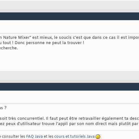
 Nature Mixer" est mieux, le soucis c'est que dans ce cas il est imposs
u tout ! Donc personne ne peut la trouver !
recherche.
us ?
it très concurrentiel. Il faut peut être retravailler également ta desc
ez peux d'utilisateur trouve l'appli par son nom direct mais plutôt pa
e consulter les
FAQ Java
et les
cours et tutoriels Java