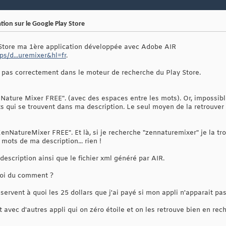
ion sur le Google Play Store
y Store ma 1ère application développée avec Adobe AIR
ps/d...uremixer&hl=fr
.
t pas correctement dans le moteur de recherche du Play Store.
ature Mixer FREE". (avec des espaces entre les mots). Or, impossible
s qui se trouvent dans ma description. Le seul moyen de la retrouver
enNatureMixer FREE". Et là, si je recherche "zennaturemixer" je la tro
 mots de ma description... rien !
description ainsi que le fichier xml généré par AIR.
uoi du comment ?
 servent à quoi les 25 dollars que j'ai payé si mon appli n'apparait p
est avec d'autres appli qui on zéro étoile et on les retrouve bien en r