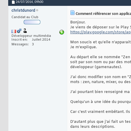
24/07/2014,
09h00
christdunord
Comment référencer son applicat
Candidat au Club
Bonjour.
Je viens de déposer sur le Pla
https://play.google.com/store/ap
Développeur multimédia
Inscrit en
Juillet 2014
Mon soucis et qu'elle n'apparai
Messages
3
Je m'explique.
Au départ elle se nommée "Zen N
soit par son nom ou par des mot
développeur (gamenautes).
J'ai donc modifier son nom en "Z
mots : zen, nature, mixer, ou des
J'ai pourtant bien renseigné ma 
Quelqu'un à une idée du pourq
Car c'est vraiment embêtant. Ils
D'autant plus que j'ai fait un t
dans leurs descriptions.