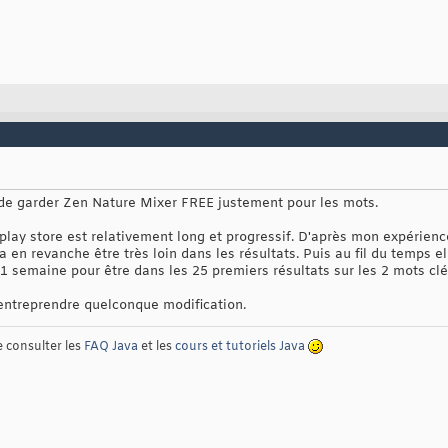
x de garder Zen Nature Mixer FREE justement pour les mots.
play store est relativement long et progressif. D'après mon expérience
 va en revanche être très loin dans les résultats. Puis au fil du temps e
 1 semaine pour être dans les 25 premiers résultats sur les 2 mots cl
d'entreprendre quelconque modification.
e consulter les
FAQ Java
et les
cours et tutoriels Java