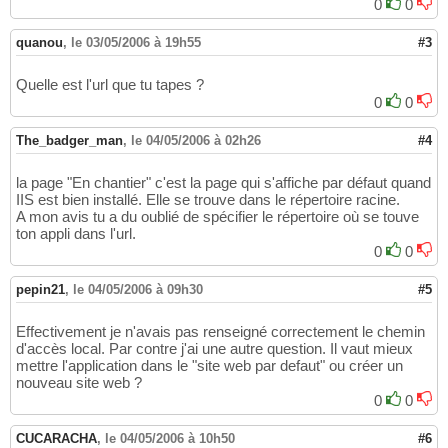
0
0
quanou
,
le 03/05/2006 à 19h55
#3
Quelle est l'url que tu tapes ?
0
0
The_badger_man
,
le 04/05/2006 à 02h26
#4
la page "En chantier" c'est la page qui s'affiche par défaut quand
IIS est bien installé. Elle se trouve dans le répertoire racine.
A mon avis tu a du oublié de spécifier le répertoire où se touve
ton appli dans l'url.
0
0
pepin21
,
le 04/05/2006 à 09h30
#5
Effectivement je n'avais pas renseigné correctement le chemin
d'accès local. Par contre j'ai une autre question. Il vaut mieux
mettre l'application dans le "site web par defaut" ou créer un
nouveau site web ?
0
0
CUCARACHA
,
le 04/05/2006 à 10h50
#6