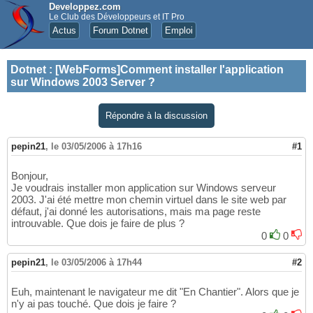
Developpez.com
Le Club des Développeurs et IT Pro
Actus
Forum Dotnet
Emploi
Dotnet
:
[WebForms]Comment installer l'application
sur Windows 2003 Server ?
Répondre à la discussion
pepin21
,
le 03/05/2006 à 17h16
#1
Bonjour,
Je voudrais installer mon application sur Windows serveur
2003. J'ai été mettre mon chemin virtuel dans le site web par
défaut, j'ai donné les autorisations, mais ma page reste
introuvable. Que dois je faire de plus ?
0
0
pepin21
,
le 03/05/2006 à 17h44
#2
Euh, maintenant le navigateur me dit "En Chantier". Alors que je
n'y ai pas touché. Que dois je faire ?