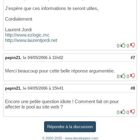
J'espère que ces informations te seront utiles,
Cordialement
Laurent Jordi
http://www.ezlogic.mc
http://www.laurentjordi.net
0
0
pepin21
,
le 04/05/2006 à 11h02
#7
Merci beaucoup pour cette belle réponse argumentée.
0
0
pepin21
,
le 04/05/2006 à 15h41
#8
Encore une petite question idiote ! Comment fait on pour
affecter le pool au site web ?
0
0
Répondre à la discussion
© 2000-2026 - www.developpez.com