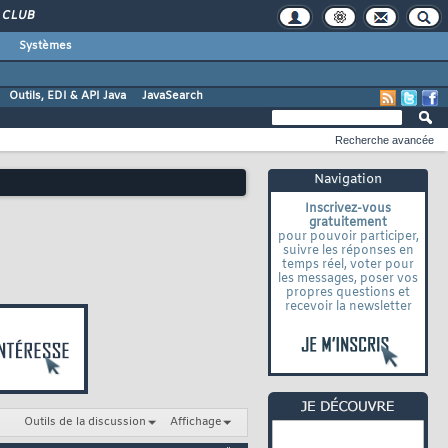
CLUB
Systèmes
Outils, EDI & API Java
JavaSearch
Recherche avancée
Navigation
Inscrivez-vous
gratuitement
pour pouvoir participer,
suivre les réponses en
temps réel, voter pour
les messages, poser vos
propres questions et
recevoir la newsletter
Outils de la discussion
Affichage