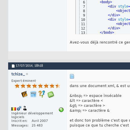
<body>
6
<div 
style
7
<objec
8
</div>
9
<div 
style
10
<objec
11
</div>
12
</body>
13
</html>
14
Avez-vous déjà rencontré ce ge
17/07/2014,
18h18
tchize_
Expert éminent
dans une document xml, & est un 
&nbsp; => espace insécable
&lt => caractère <
&gt; => caractère >
&amp; => caractère &
Ingénieur développement
logiciels
et donc ton problème c'est que 
Inscrit en
Avril 2007
puisque ce que tu cherche c'est
Messages
25 483