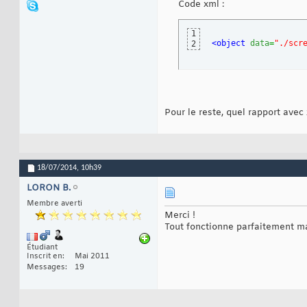
Code xml :
1
<object
data
=
"./scr
2
Pour le reste, quel rapport avec
18/07/2014,
10h39
LORON B.
Membre averti
Merci !
Tout fonctionne parfaitement ma
Étudiant
Inscrit en
Mai 2011
Messages
19