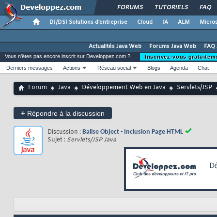
FORUMS
TUTORIELS
FAQ
DI/DSI Solutions d'entreprise
Cloud
IA
ALM
Micros
Actualités Java Web
Forums Java Web
FAQ 
Vous n'êtes pas encore inscrit sur Developpez.com ?
Inscrivez-vous gratuitem
Derniers messages
Actions
Réseau social
Blogs
Agenda
Chat
Forum
Java
Développement Web en Java
Servlets/JSP
+
Répondre à la discussion
Discussion :
Balise Object - Inclusion Page HTML
Sujet :
Servlets/JSP Java