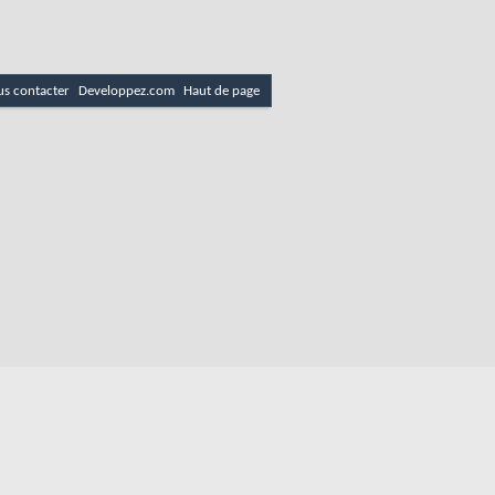
s contacter
Developpez.com
Haut de page
 email
es
Politique de cookies