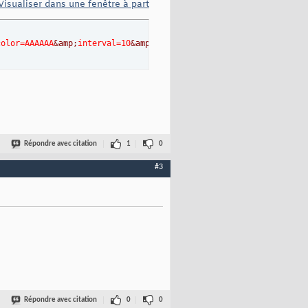
Visualiser dans une fenêtre à part
color=AAAAAA
&amp;
interval=10
&amp;
url=http://feeds.feedburner.com
Répondre avec citation
1
0
#3
Répondre avec citation
0
0