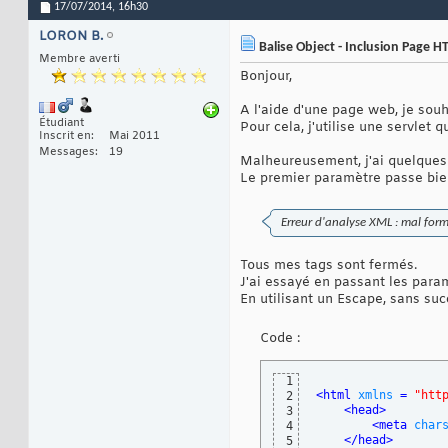
17/07/2014,
16h30
LORON B.
Balise Object - Inclusion Page 
Membre averti
Bonjour,
A l'aide d'une page web, je souh
Étudiant
Pour cela, j'utilise une servle
Inscrit en
Mai 2011
Messages
19
Malheureusement, j'ai quelques 
Le premier paramètre passe bien
Erreur d'analyse XML : mal for
Tous mes tags sont fermés.
J'ai essayé en passant les param
En utilisant un Escape, sans su
Code :
1
<html 
xmlns
 = 
"htt
2
<head>
3
<meta 
char
4
</head>
5