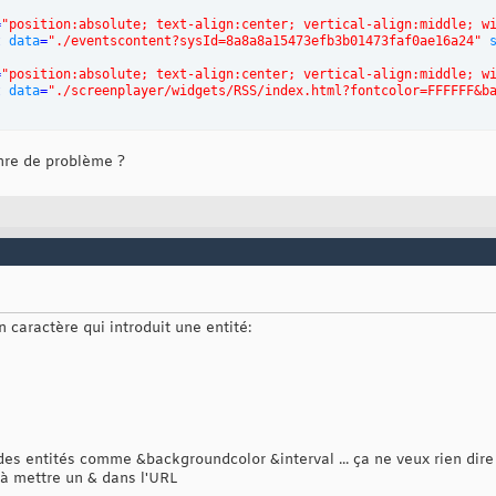
=
"position:absolute; text-align:center; vertical-align:middle; w
t 
data
=
"./eventscontent?sysId=8a8a8a15473efb3b01473faf0ae16a24"
=
"position:absolute; text-align:center; vertical-align:middle; w
t 
data
=
"./screenplayer/widgets/RSS/index.html?fontcolor=FFFFFF&b
nre de problème ?
caractère qui introduit une entité:
des entités comme &backgroundcolor &interval ... ça ne veux rien dire
 à mettre un & dans l'URL