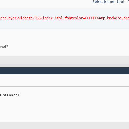
Sélectionner tout
-
eenplayer/widgets/RSS/index.html?fontcolor=FFFFFF
&amp;
background
 xml?
intenant !