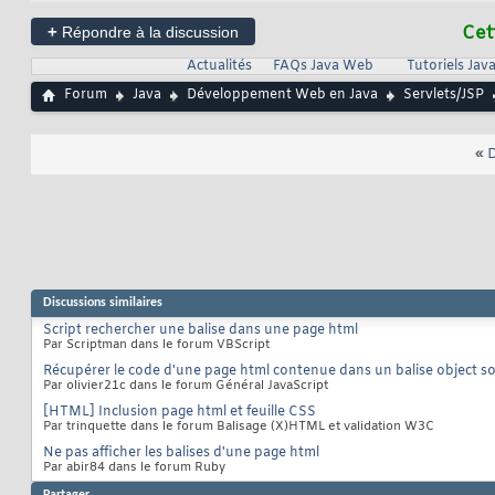
+
Cet
Répondre à la discussion
Actualités
FAQs Java Web
Tutoriels Ja
Forum
Java
Développement Web en Java
Servlets/JSP
«
D
Discussions similaires
Script rechercher une balise dans une page html
Par Scriptman dans le forum VBScript
Récupérer le code d'une page html contenue dans un balise object so
Par olivier21c dans le forum Général JavaScript
[HTML] Inclusion page html et feuille CSS
Par trinquette dans le forum Balisage (X)HTML et validation W3C
Ne pas afficher les balises d'une page html
Par abir84 dans le forum Ruby