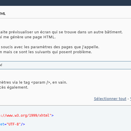
HTML
aite prévisualiser un écran qui se trouve dans un autre bâtiment.
t qui me génère une page HTML.
soucis avec les paramètres des pages que j'appelle.
 mais ce sont les suivants qui posent problème.
mé
ètres via le tag <param />, en vain.
ccès également.
Sélectionner tout
-
p://www.w3.org/1999/xhtml"
>
set
=
"UTF-8"
/>