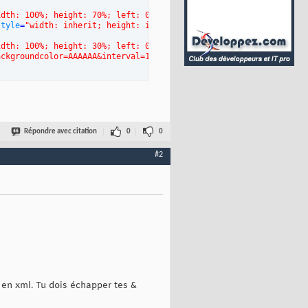
idth: 100%; height: 70%; left: 0%; top: 0%"
>
style
=
"width: inherit; height: inherit"
type
=
"text/html"
 />
idth: 100%; height: 30%; left: 0%; top: 70%"
>
ackgroundcolor=AAAAAA&interval=10&url=http://feeds.feedburner.co
Répondre avec citation
0
0
#2
 en xml. Tu dois échapper tes &