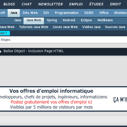
BLOGS
CHAT
NEWSLETTER
EMPLOI
ÉTUDES
DROIT
oft
Java
Dév. Web
EDI
Programmation
SGBD
Office
Mobiles
Java
Java Web
Spring
Android
Eclipse
NetBeans
Java Web
Tutoriels Java Web
Livres Java Web
Vidéos Java
Sources Java
ent !
Règles
Balise Object - Inclusion Page HTML