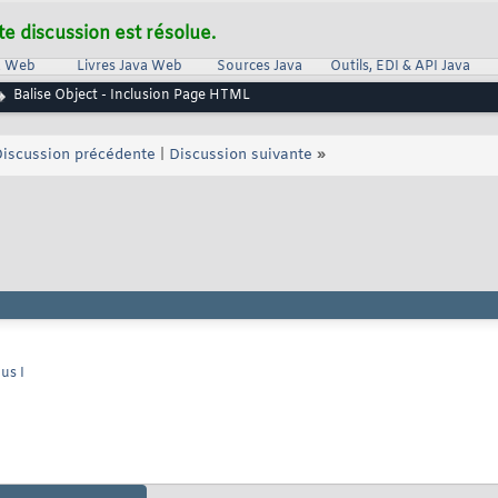
te discussion est résolue.
va Web
Livres Java Web
Sources Java
Outils, EDI & API Java
Balise Object - Inclusion Page HTML
iscussion précédente
|
Discussion suivante
»
us I