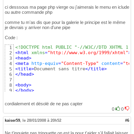
<style
 type=
"text/css"
>
14
<
!--

ci desssous ma page php vierge ou j'aimerais le menu en iclude
15
ou autre commande php
16
body 
{
17
comme tu m'as dis que pour la galerie le principe est le même
margin
: 
10
px;

18
je devrais y arriver non d'une pipe
padding
: 
0
;

19
font
: 
1
em Verdana, 
sans-serif
;

20
Code :
background-image
: 
url
(
../b_infosite
21
}
22
<!DOCTYPE html PUBLIC "-//W3C//DTD XHTML 1.0
1
23
<
html
 xmlns
=
"http://www.w3.org/1999/xhtml"
>
2
dt, dl, dd, ul, li 
{
24
<
head
>
3
list-style-type
: 
none
25
<
meta
http-equiv
=
"Content-Type"
content
=
"tex
4
margin
: 
0
10
px 
0
0
26
<
title
>
Document sans titre
</
title
>
5
padding
: 
0
27
</
head
>
6
}
28
7
29
<
body
>
8
#menu
{
30
</
body
>
9
position 
: 
absolute
;

31
</
html
>
10
left
: 
51
px;

32
cordialement et désolé de ne pas capter
top
: 
21
px;

33
width
: 
1000
0
0
34
}
35
36
kaiser59
,
le 28/01/2008 à 20h52
#6
#menu
 dl 
{
37
float
: 
left
38
Ne t'inquiete pas trinquette on est la pour t'aider s'il fallait laisser