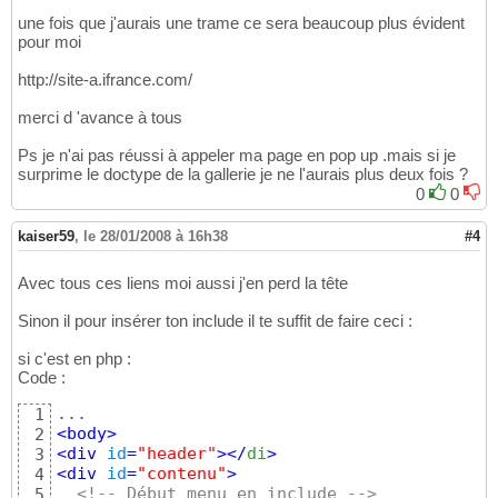
une fois que j'aurais une trame ce sera beaucoup plus évident
pour moi
http://site-a.ifrance.com/
merci d 'avance à tous
Ps je n'ai pas réussi à appeler ma page en pop up .mais si je
surprime le doctype de la gallerie je ne l'aurais plus deux fois ?
0
0
kaiser59
,
le 28/01/2008 à 16h38
#4
Avec tous ces liens moi aussi j'en perd la tête
Sinon il pour insérer ton include il te suffit de faire ceci :
si c'est en php :
Code :
1
<
body
>
2
<
div
id
=
"header"
>
</
di
>
3
<
div
id
=
"contenu"
>
4
<!-- Début menu en include -->
5