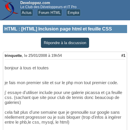
Developpez.com
Le Club des Développeurs et IT Pro
Actus
Forum HTML
Emploi
HTML
:
[HTML] Inclusion page html et feuille CSS
Répondre à la discussion
trinquette
,
le 25/01/2008 à 19h54
#1
bonjour à tous et toutes
je fais mon premier site et sur le php mon tout premier code.
j' essaye d'utiliser include pour une galerie picassa et ça feuille
css. (sachant que site pour club de tennis donc beaucoup de
galeries)
cela fait plus d'une semaine que je grenouille sur google sans
réellement progresser ou je suis bloquer (trop d'infos à ingérer
entre le phb,le css, mysql, le html)