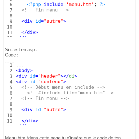
<?php
include
'menu.htm'
; 
?>
6
<!-- Fin menu -->
7
8
<
div
id
=
"autre"
>
9
10
</
div
>
11
</
div
>
12
<
div
id
=
"footer"
>
</
div
>
13
</
body
>
14
Si c'est en asp :
....
Code :
15
1
<
body
>
2
<
div
id
=
"header"
>
</
di
>
3
<
div
id
=
"contenu"
>
4
<!-- Début menu en include -->
5
<!--#include file="menu.htm"-->
6
<!-- Fin menu -->
7
8
<
div
id
=
"autre"
>
9
10
</
div
>
11
</
div
>
12
<
div
id
=
"footer"
>
</
div
>
13
</
body
>
14
Menu.htm (dans cette page tu n'insère que le code de ton