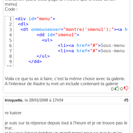
....
menu)
15
Code :
<
div
id
=
"menu"
>
1
<
dl
>
2
<
dt
onmouseover
=
"montre('smenu1');"
>
<
a
hre
3
<
dd
id
=
"smenu1"
>
4
<
ul
>
5
<
li
>
<
a
href
=
"#"
>
Sous-menu 1.
6
<
li
>
<
a
href
=
"#"
>
Sous-menu 1.
7
</
ul
>
8
</
dd
>
9
10
</
div
>
11
Voila ce que tu as à faire, c'est la même chose avec ta galerie.
A l'interieur de #autre tu met un include contenant ta galerie
0
0
trinquette
,
le 28/01/2008 à 17h54
#5
re kaiser
je suis sur ta réponse depuis tout à l'heure et je ne trouve pas le
truc.
si tu veux laisser tomber un grand merci pour ce que tu m'as