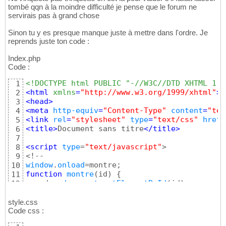
}
39
tombé qqn à la moindre difficulté je pense que le forum ne
#menu
 li 
{
40
servirais pas à grand chose
display
: 
inline
41
}
42
Sinon tu y es presque manque juste à mettre dans l'ordre. Je
43
reprends juste ton code :
#menu
 a 
{
44
text-decoration
: 
none
Index.php
45
Code :
color
:
 #A05804
46
background
47
<!DOCTYPE html PUBLIC "-//W3C//DTD XHTML 1.0
1
}
48
<
html
 xmlns
=
"http://www.w3.org/1999/xhtml"
>
2
49
<
head
>
3
#smenu1
, 
#smenu2
, 
#smenu3
, 
#smenu4
 , 
#smenu
50
<
meta
http-equiv
=
"Content-Type"
content
=
"tex
4
position
: 
absolute
;

51
<
link
rel
=
"stylesheet"
type
=
"text/css"
href
=
5
left
: 
2
px;

52
<
title
>
Document sans titre
</
title
>
6
font-size
: 
0.7
em;

53
7
border-top
: 
5
px 
solid
gray
;

54
<script
 type
=
"text/javascript"
>

8
width
: 
1000
px;

55
9
top
: 
22
px;

56
window
.
onload
10
height
: 
23
57
function
montre
(
id
)
{
11
}
58
var
 d = 
document
.
getElementById
(
id
)
12
59
for
(
var
 i = 
1
; i<=
10
; i++
)
{
13
60
if
(
document
.
getElementById
(
'smenu'
+i
)
)
{
doc
14
style.css
.mentions
{
61
}
Code css :
15
position
: 
absolute
62
if
(
d
)
{
d.style.display=
'block'
;
}
16
bottom 
: 
600
63