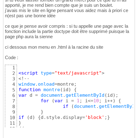
apporté, je me rend bien compte que je suis un boulet.
j'avais mis le site en ligne pensant vous aidez mais à priori ce
n(est pas une bonne idée
ce que je pense avoir compris : si tu appelle une page avec la
fonction include la partie doctype doit être supprimé puisque la
page php aura la sienne
ci dessous mon menu en .html à la racine du site
Code :
1
<script
 type
=
"text/javascript"
>

2
3
window
.
onload
4
function
montre
(
id
)
{
5
var
 d = 
document
.
getElementById
(
id
)
;

6
for
(
var
 i = 
1
; i<=
10
; i++
)
{
7
if
(
document
.
getElementById
8
}
9
if
(
d
)
{
d.style.display=
'block'
;
}
10
}
11
//-->
12
</script>
13