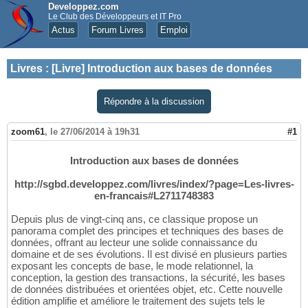
Developpez.com
Le Club des Développeurs et IT Pro
Actus
Forum Livres
Emploi
Livres
:
[Livre] Introduction aux bases de données
Répondre à la discussion
zoom61
,
le 27/06/2014 à 19h31
#1
Introduction aux bases de données
http://sgbd.developpez.com/livres/index/?page=Les-livres-
en-francais#L2711748383
Depuis plus de vingt-cinq ans, ce classique propose un
panorama complet des principes et techniques des bases de
données, offrant au lecteur une solide connaissance du
domaine et de ses évolutions. Il est divisé en plusieurs parties
exposant les concepts de base, le mode relationnel, la
conception, la gestion des transactions, la sécurité, les bases
de données distribuées et orientées objet, etc. Cette nouvelle
édition amplifie et améliore le traitement des sujets tels le