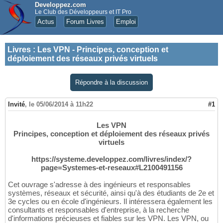
Developpez.com
Le Club des Développeurs et IT Pro
Actus
Forum Livres
Emploi
Livres
:
Les VPN - Principes, conception et
déploiement des réseaux privés virtuels
Répondre à la discussion
Invité
,
le 05/06/2014 à 11h22
#1
Les VPN
Principes, conception et déploiement des réseaux privés
virtuels
https://systeme.developpez.com/livres/index/?
page=Systemes-et-reseaux#L2100491156
Cet ouvrage s'adresse à des ingénieurs et responsables
systèmes, réseaux et sécurité, ainsi qu'à des étudiants de 2e et
3e cycles ou en école d'ingénieurs. Il intéressera également les
consultants et responsables d'entreprise, à la recherche
d'informations précieuses et fiables sur les VPN. Les VPN, ou