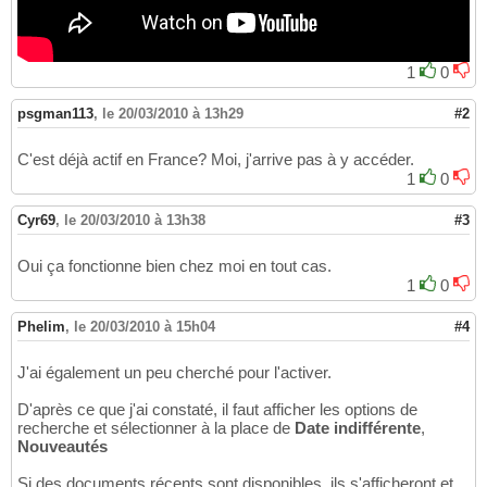
1
0
psgman113
,
le 20/03/2010 à 13h29
#2
C'est déjà actif en France? Moi, j'arrive pas à y accéder.
1
0
Cyr69
,
le 20/03/2010 à 13h38
#3
Oui ça fonctionne bien chez moi en tout cas.
1
0
Phelim
,
le 20/03/2010 à 15h04
#4
J'ai également un peu cherché pour l'activer.
D'après ce que j'ai constaté, il faut afficher les options de
recherche et sélectionner à la place de
Date indifférente
,
Nouveautés
Si des documents récents sont disponibles, ils s'afficheront et