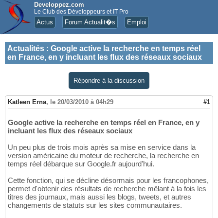
Developpez.com
Le Club des Développeurs et IT Pro
Actus
Forum Actualit�s
Emploi
Actualités
:
Google active la recherche en temps réel
en France, en y incluant les flux des réseaux sociaux
Répondre à la discussion
Katleen Erna
,
le 20/03/2010 à 04h29
#1
Google active la recherche en temps réel en France, en y
incluant les flux des réseaux sociaux
Un peu plus de trois mois après sa mise en service dans la
version américaine du moteur de recherche, la recherche en
temps réel débarque sur Google.fr aujourd'hui.
Cette fonction, qui se décline désormais pour les francophones,
permet d'obtenir des résultats de recherche mêlant à la fois les
titres des journaux, mais aussi les blogs, tweets, et autres
changements de statuts sur les sites communautaires.