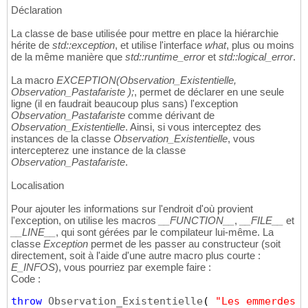
}
catch
(
 Observation_Existentielle & e 
)
19
Déclaration
        std::cerr << e.what
(
)
 << std::endl;

20
}
21
La classe de base utilisée pour mettre en place la hiérarchie
}
22
hérite de
std::exception
, et utilise l'interface
what
, plus ou moins
de la même manière que
std::runtime_error
et
std::logical_error
.
La macro
EXCEPTION(Observation_Existentielle,
Observation_Pastafariste );
, permet de déclarer en une seule
ligne (il en faudrait beaucoup plus sans) l'exception
Observation_Pastafariste
comme dérivant de
Observation_Existentielle
. Ainsi, si vous interceptez des
instances de la classe
Observation_Existentielle
, vous
intercepterez une instance de la classe
Observation_Pastafariste
.
Localisation
Pour ajouter les informations sur l'endroit d'où provient
l'exception, on utilise les macros
__FUNCTION__
,
__FILE__
et
__LINE__
, qui sont gérées par le compilateur lui-même. La
classe
Exception
permet de les passer au constructeur (soit
directement, soit à l'aide d'une autre macro plus courte :
E_INFOS
), vous pourriez par exemple faire :
Code :
throw
 Observation_Existentielle
(
"Les emmerdes, 