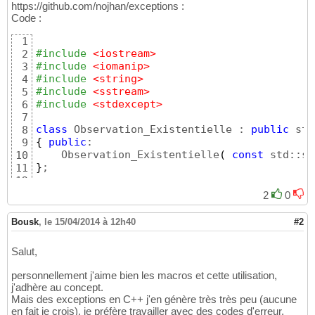
https://github.com/nojhan/exceptions :
Code :
1
#include
 <iostream>
2
#include
 <iomanip>
3
#include
 <string>
4
#include
 <sstream>
5
#include
 <stdexcept>
6
7
class
 Observation_Existentielle : 
public
8
{
public
:

9
    Observation_Existentielle
(
const
 std::st
10
}
;

11
12
class
 Observation_Bouddhiste : 
public
13
2
0
{
public
:

14
    Observation_Bouddhiste
(
const
 std::strin
15
Bousk
,
le 15/04/2014 à 12h40
#2
}
;

16
17
Salut,
int
 main
(
)
18
{
19
personnellement j'aime bien les macros et cette utilisation,
try
{
20
j'adhère au concept.
        std::ostringstream msg;

21
Mais des exceptions en C++ j'en génère très très peu (aucune
double
 vacuite = 
0
;

22
en fait je crois), je préfère travailler avec des codes d'erreur.