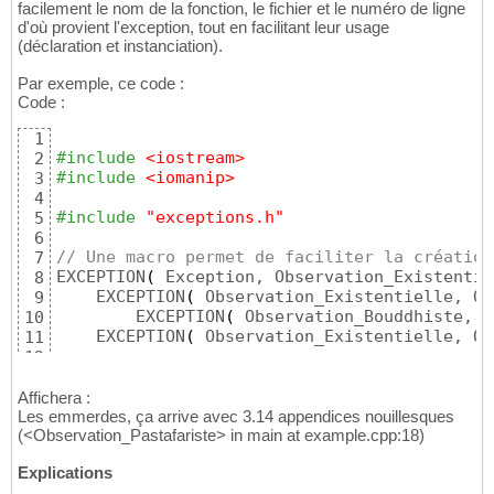
facilement le nom de la fonction, le fichier et le numéro de ligne
d'où provient l'exception, tout en facilitant leur usage
(déclaration et instanciation).
Par exemple, ce code :
Code :
1
#include
 <iostream>
2
#include
 <iomanip>
3
4
#include
 "exceptions.h"
5
6
// Une macro permet de faciliter la création
7
EXCEPTION
(
 Exception, Observation_Existentie
8
    EXCEPTION
(
 Observation_Existentielle, Ob
9
        EXCEPTION
(
 Observation_Bouddhiste, O
10
    EXCEPTION
(
 Observation_Existentielle, Ob
11
12
int
 main
(
)
13
{
14
Affichera :
try
{
Les emmerdes, ça arrive avec 3.14 appendices nouillesques
15
(<Observation_Pastafariste> in main at example.cpp:18)
double
 pi = 
3.1415926535
;

16
// Une autre macro permet de facilem
17
Explications
        RAISE
(
 Observation_Pastafariste, std
18