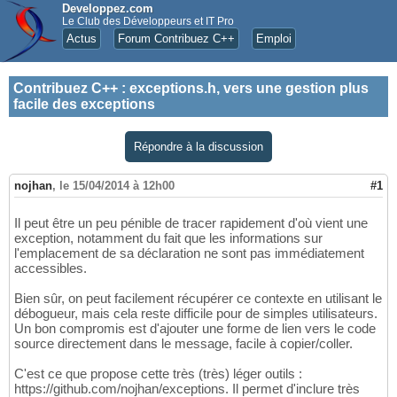
Developpez.com
Le Club des Développeurs et IT Pro
Actus
Forum Contribuez C++
Emploi
Contribuez C++
:
exceptions.h, vers une gestion plus
facile des exceptions
Répondre à la discussion
nojhan
,
le 15/04/2014 à 12h00
#1
Il peut être un peu pénible de tracer rapidement d'où vient une
exception, notamment du fait que les informations sur
l'emplacement de sa déclaration ne sont pas immédiatement
accessibles.
Bien sûr, on peut facilement récupérer ce contexte en utilisant le
débogueur, mais cela reste difficile pour de simples utilisateurs.
Un bon compromis est d'ajouter une forme de lien vers le code
source directement dans le message, facile à copier/coller.
C'est ce que propose cette très (très) léger outils :
https://github.com/nojhan/exceptions. Il permet d'inclure très