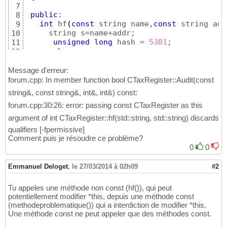
7
public
:

8
int
 hf
(
const
 string name,
const
 string add
9
     string s=name+addr;

10
unsigned
long
 hash = 
5381
;

11
char
 c;

12
for
(
unsigned
int
 i=
0
; i<s.size
(
)
; i++
)
13
{
14
Message d'erreur:
	  c=s
[
i++
]
;

15
forum.cpp: In member function bool CTaxRegister::Audit(const
	  hash = 
(
(
hash << 
5
)
 + hash
)
 + c; 
/
16
string&, const string&, int&, int&) const:
}
17
forum.cpp:30:26: error: passing const CTaxRegister as this
if
(
hash>
0
)
18
return
 hash;

19
argument of int CTaxRegister::hf(std::string, std::string) discards
/*else
20
qualifiers [-fpermissive]
	return -hash;*/
21
Comment puis je résoudre ce problème?
}
22
0
0
//.....
23
// méthode qui ne marche pas....
24
Emmanuel Deloget
,
le 27/03/2014 à 02h09
#2
bool
 methodeproblematique        
(
const
25
const
 string    & ad
26
Tu appeles une méthode non const (hf()), qui peut
int
             & su
27
potentiellement modifier *this, depuis une méthode const
int
             & su
28
(methodeproblematique()) qui a interdiction de modifier *this.
{
29
Une méthode const ne peut appeler que des méthodes const.
int
 key=hf
(
name,addr
)
;

30
return
true
;

31