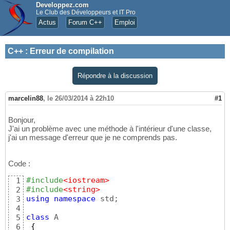
Developpez.com
Le Club des Développeurs et IT Pro
Actus
Forum C++
Emploi
C++
:
Erreur de compilation
Répondre à la discussion
marcelin88
,
le 26/03/2014 à 22h10
#1
Bonjour,
J'ai un problème avec une méthode à l'intérieur d'une classe,
j'ai un message d'erreur que je ne comprends pas.
Code :
#include
<iostream>
1
#include
<string>
2
using
namespace
 std;

3
4
class
 A

5
{
6