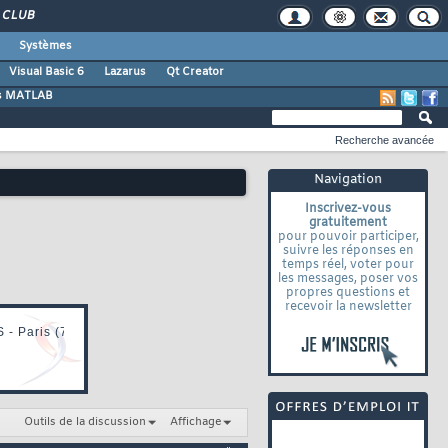
CLUB
Systèmes
Visual Basic 6
Lazarus
Qt Creator
s MATLAB
Recherche avancée
Navigation
Inscrivez-vous
gratuitement
pour pouvoir participer,
suivre les réponses en
temps réel, voter pour
les messages, poser vos
propres questions et
recevoir la newsletter
Outils de la discussion
Affichage