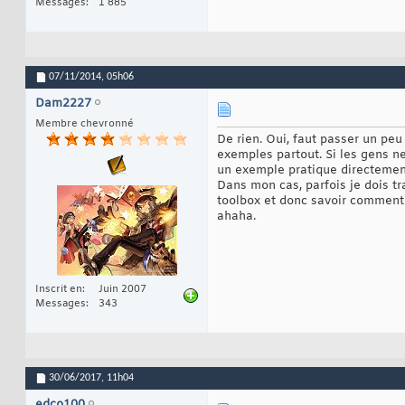
Messages
1 885
07/11/2014,
05h06
Dam2227
Membre chevronné
De rien. Oui, faut passer un peu
exemples partout. Si les gens ne
un exemple pratique directemen
Dans mon cas, parfois je dois t
toolbox et donc savoir comment c
ahaha.
Inscrit en
Juin 2007
Messages
343
30/06/2017,
11h04
edco100