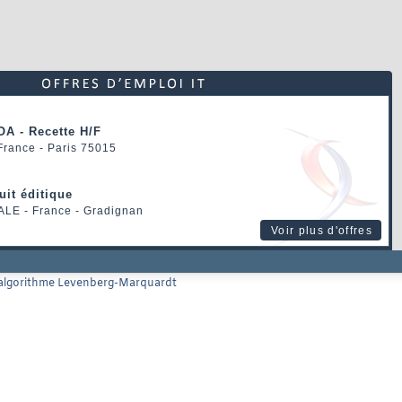
OA - Recette H/F
 France - Paris 75015
uit éditique
ALE
- France - Gradignan
Voir plus d'offres
l'algorithme Levenberg-Marquardt