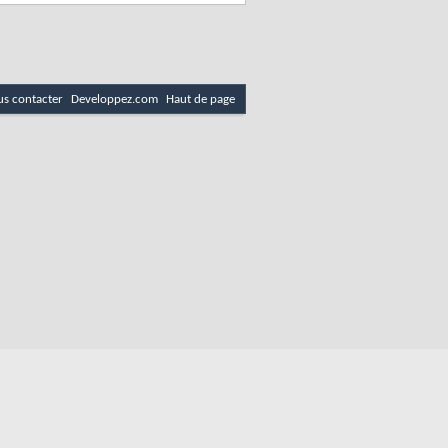
s contacter
Developpez.com
Haut de page
es
Politique de cookies