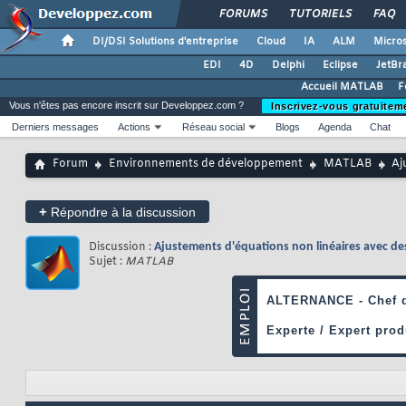
FORUMS
TUTORIELS
FAQ
DI/DSI Solutions d'entreprise
Cloud
IA
ALM
Micros
EDI
4D
Delphi
Eclipse
JetBr
Accueil MATLAB
F
Vous n'êtes pas encore inscrit sur Developpez.com ?
Inscrivez-vous gratuitem
Derniers messages
Actions
Réseau social
Blogs
Agenda
Chat
Forum
Environnements de développement
MATLAB
Aj
+
Répondre à la discussion
Discussion :
Ajustements d'équations non linéaires avec de
Sujet :
MATLAB