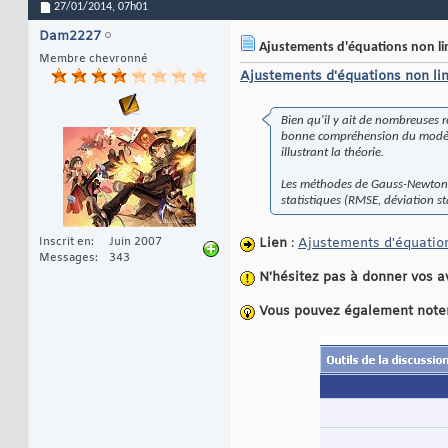
27/01/2014,
07h01
Dam2227
Ajustements d'équations non li
Membre chevronné
Ajustements d'équations non l
Bien qu'il y ait de nombreuses r
bonne compréhension du modèle, 
illustrant la théorie.
Les méthodes de Gauss-Newton e
statistiques (RMSE, déviation st
Inscrit en
Juin 2007
Lien
:
Ajustements d'équatio
Messages
343
N'hésitez pas à donner vos a
Vous pouvez également noter c