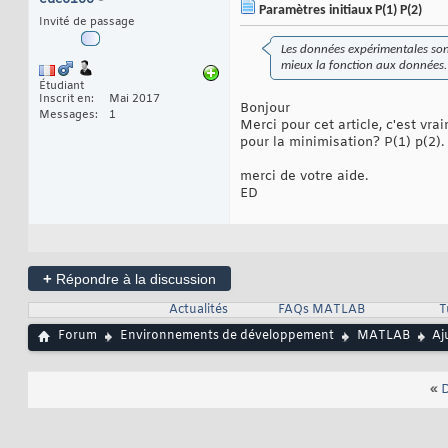
Paramètres initiaux P(1) P(2)
Invité de passage
Les données expérimentales son
mieux la fonction aux données. 
Étudiant
Inscrit en
Mai 2017
Bonjour
Messages
1
Merci pour cet article, c'est v
pour la minimisation? P(1) p(2).
merci de votre aide.
ED
+
Répondre à la discussion
Actualités
FAQs MATLAB
T
Forum
Environnements de développement
MATLAB
Aj
«
D