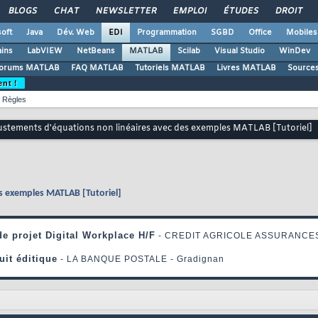
BLOGS
CHAT
NEWSLETTER
EMPLOI
ÉTUDES
DROIT
oft
Java
Dév. Web
EDI
Programmation
SGBD
Office
Mobiles
ains
LabVIEW
NetBeans
MATLAB
Scilab
Visual Studio
WinDev
orums MATLAB
FAQ MATLAB
Tutoriels MATLAB
Livres MATLAB
Source
ent !
Règles
ustements d'équations non linéaires avec des exemples MATLAB [Tutoriel]
s exemples MATLAB [Tutoriel]