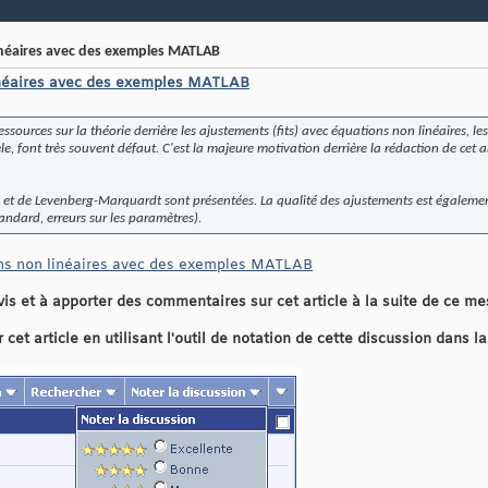
néaires avec des exemples MATLAB
inéaires avec des exemples MATLAB
essources sur la théorie derrière les ajustements (fits) avec équations non linéaires, le
font très souvent défaut. C'est la majeure motivation derrière la rédaction de cet art
t de Levenberg-Marquardt sont présentées. La qualité des ajustements est également
andard, erreurs sur les paramètres).
ns non linéaires avec des exemples MATLAB
vis et à apporter des commentaires sur cet article à la suite de ce m
et article en utilisant l'outil de notation de cette discussion dans l