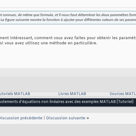
t connues, de même que formula, et il nous faut déterminer les deux paramètres form
La figure suivante montre la fonction à ajuster pour différentes valeurs de ses param
raiment intéressant, comment vous avez faites pour obtenir les paramè
 si vous avez utilisez une méthode en particulière.
utoriels MATLAB
Livres MATLAB
Sources MAT
ustements d'équations non linéaires avec des exemples MATLAB [Tutoriel]
iscussion précédente
|
Discussion suivante
»