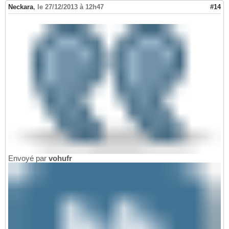
Neckara
,
le 27/12/2013 à 12h47
#14
Envoyé par
vohufr