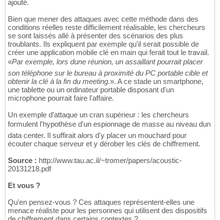
ajouté.
Bien que mener des attaques avec cette méthode dans des
conditions réelles reste difficilement réalisable, les chercheurs
se sont laissés allé à présenter des scénarios des plus
troublants. Ils expliquent par exemple qu'il serait possible de
créer une application mobile clé en main qui ferait tout le travail.
«
Par exemple, lors dune réunion, un assaillant pourrait placer
son téléphone sur le bureau à proximité du PC portable cible et
obtenir la clé à la fin du meeting.
». A ce stade un smartphone,
une tablette ou un ordinateur portable disposant d'un
microphone pourrait faire l'affaire.
Un exemple d'attaque un cran supérieur : les chercheurs
formulent l'hypothèse d'un espionnage de masse au niveau dun
data center. Il suffirait alors d'y placer un mouchard pour
écouter chaque serveur et y dérober les clés de chiffrement.
Source :
http://www.tau.ac.il/~tromer/papers/acoustic-
20131218.pdf
Et vous ?
Qu'en pensez-vous ? Ces attaques représentent-elles une
menace réaliste pour les personnes qui utilisent des dispositifs
de chiffrement dans certains contextes ?