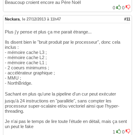
Beaucoup croient encore au Père Noël
0
0
Neckara
,
le 27/12/2013 à 11h47
#11
Plus j'y pense et plus ça me parait étrange...
Ils disent bien le "bruit produit par le processeur", donc cela
inclus :
- mémoire cache L3 ;
- mémoire cache L2 ;
- mémoire cache L1 ;
- 2 coeurs minimums ;
- accélérateur graphique ;
- MMU ;
- NorthBridge.
Sachant en plus qu'une la pipeline d'un cur peut exécuter
jusqu'à 24 instructions en "parallèle", sans compter les
processeur super-scalaire et/ou vectoriel ainsi que l'hyper-
threading.
Je n'ai pas le temps de lire toute l'étude en détail, mais ça sent
un peut le fake
1
0