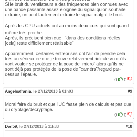
Si le bruit du ventilateurs a des fréquences bien connues avec
une bande passante assez éloignée du signal qu'on souhaite
extraire, on peut facilement extraire le signal malgré le bruit.
Après les CPU actuels ont au moins deux curs qui sont quand
même très proche.
Après, ils précisent bien que : "dans des conditions réelles
[cela] reste difficilement réalisable".
Apparemment, certaines entreprises ont l'air de prendre cela
très au sérieux ce que je trouve relativement ridicule vu qu'ils
vont vouloir se protéger de la pose de "micro" alors qu'ils ne
sont déjà pas protégés de la pose de "caméra"/regard par-
dessus l'épaule.
0
0
Angelsafrania
,
le 27/12/2013 à 01h03
#9
Moral faire du bruit et que l'UC fasse plein de calculs et pas que
du cryptage/décryptage.
0
0
Derf59
,
le 27/12/2013 à 11h33
#10