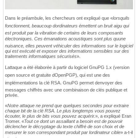
Dans le préambule, les chercheurs ont expliqué que «
lorsquils
fonctionnent, beaucoup dordinateurs émettent un bruit aigu qui
est produit par la vibration de certains de leurs composants
électroniques. Ces émanations acoustiques sont plus quune
nuisance, elles peuvent véhiculer des informations sur le logiciel
qui est exécuté et exposer des informations sensibles sur des
traitements informatiques sécurisés
».
Lattaque a été élaborée à partir du logiciel GnuPG 1.x (version
open source et gratuite dOpenPGP), qui est une des
implémentations la clé RSA. GnuPG permet denvoyer des
messages chiffrés avec une combinaison de clés publique et
privée.
«
Notre attaque ne prend que quelques secondes pour extraire
chaque bit de la clé RSA. Le plus longtemps vous pouvez
écouter, le plus de bits vous pouvez acquérir.
», a expliqué Eran
Tromer. «
Tout ce dont un assaillant a besoin est de pouvoir
déclencher le décryptage du texte chiffré de son choix et de
mesurer le son correspondant produit par lordinateur cible
» a-t-il