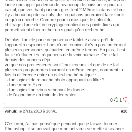
lance une appli qui demande beaucoup de puissance pour un
calcul, que vos haut parleurs grésillent ? Même si dans ce bruit
il y a beaucoup de calculs, des equations pourraient faire sortir
ce qu'on cherche. Comme pour la musique, le calcul du
chiffrage d'une clef de cryptage contient des points fixes qui
permettraient d'accrocher un signal qu'on recherche
De plus, l'article parle de poser une tablette assez prêt de
l'appareil à espionner. Lors d'une réunion, il n'y a pas forcément
plusieurs personnes qui parlent en même temps. En plus, il est
facile d'effacer les fréquences de la voix humaine. On le fait
depuis des années déjà.
vu que nos processeurs sont "multicoeurs" et que de ce fait
plusieurs programmes tournent en même temps, comment tu
fais la différence entre un calcul mathématique :
- d'un logiciel de retouche photo appliquant un filtre ?
- d'une macro Excel
- d'un logiciel antivirus scannant le disque
- de l'algorithme en train de décrypter
0
1
vohufr
,
le 27/12/2013 à 20h41
#20
C'est vrai, j'ai pas pensé que pendant que je faisais tourner
Photoshop, il se pouvait que mon antivirus se mette à scanner