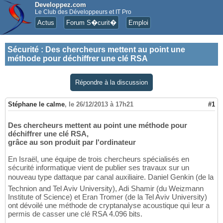
Developpez.com
Le Club des Développeurs et IT Pro
Actus
Forum S�curit�
Emploi
Sécurité
:
Des chercheurs mettent au point une
méthode pour déchiffrer une clé RSA
Répondre à la discussion
Stéphane le calme
,
le 26/12/2013 à 17h21
#1
Des chercheurs mettent au point une méthode pour
déchiffrer une clé RSA,
grâce au son produit par l'ordinateur
En Israël, une équipe de trois chercheurs spécialisés en
sécurité informatique vient de publier ses travaux sur un
nouveau type dattaque par canal auxiliaire. Daniel Genkin (de la
Technion and Tel Aviv University), Adi Shamir (du Weizmann
Institute of Science) et Eran Tromer (de la Tel Aviv University)
ont dévoilé une méthode de cryptanalyse acoustique qui leur a
permis de casser une clé RSA 4.096 bits.