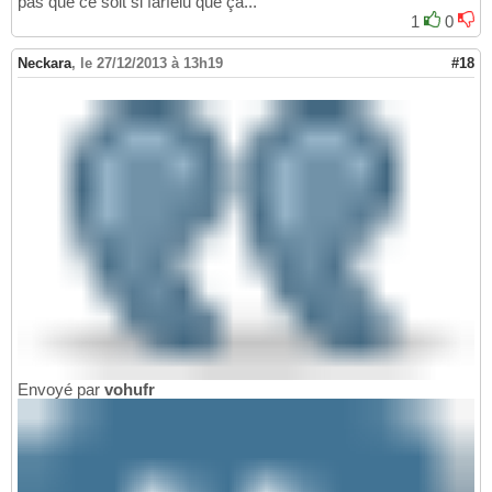
pas que ce soit si farfelu que ça...
1
0
Neckara
,
le 27/12/2013 à 13h19
#18
Envoyé par
vohufr