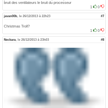
bruit des ventilateurs le bruit du processeur
1
0
javan00b
,
le 26/12/2013 à 22h23
#7
Christmas Troll?
1
0
Neckara
,
le 26/12/2013 à 23h03
#8