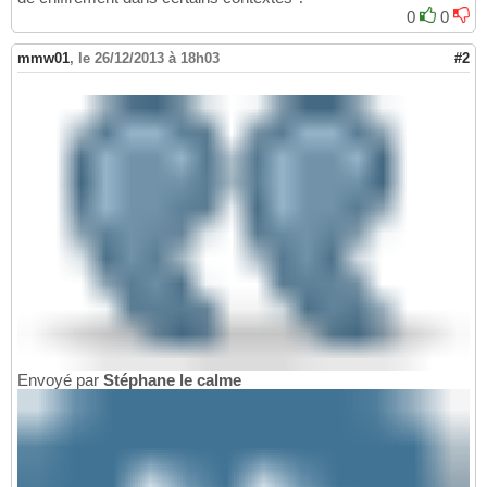
0
0
mmw01
,
le 26/12/2013 à 18h03
#2
Envoyé par
Stéphane le calme