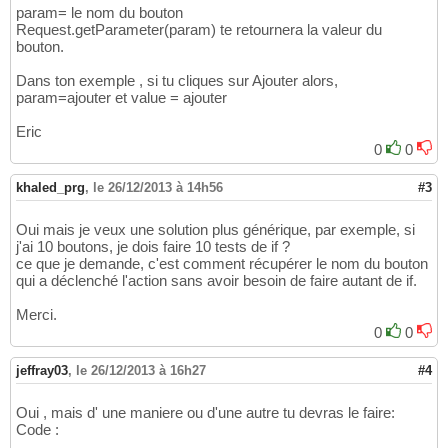
param= le nom du bouton
Request.getParameter(param) te retournera la valeur du
bouton.
Dans ton exemple , si tu cliques sur Ajouter alors,
param=ajouter et value = ajouter
Eric
0
0
khaled_prg
,
le 26/12/2013 à 14h56
#3
Oui mais je veux une solution plus générique, par exemple, si
j'ai 10 boutons, je dois faire 10 tests de if ?
ce que je demande, c'est comment récupérer le nom du bouton
qui a déclenché l'action sans avoir besoin de faire autant de if.
Merci.
0
0
jeffray03
,
le 26/12/2013 à 16h27
#4
Oui , mais d' une maniere ou d'une autre tu devras le faire:
Code :