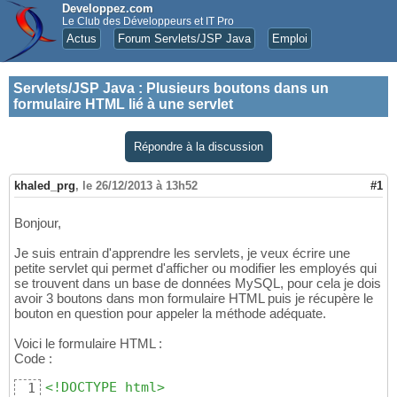
Developpez.com
Le Club des Développeurs et IT Pro
Actus
Forum Servlets/JSP Java
Emploi
Servlets/JSP Java
:
Plusieurs boutons dans un
formulaire HTML lié à une servlet
Répondre à la discussion
khaled_prg
,
le 26/12/2013 à 13h52
#1
Bonjour,
Je suis entrain d'apprendre les servlets, je veux écrire une
petite servlet qui permet d'afficher ou modifier les employés qui
se trouvent dans un base de données MySQL, pour cela je dois
avoir 3 boutons dans mon formulaire HTML puis je récupère le
bouton en question pour appeler la méthode adéquate.
Voici le formulaire HTML :
Code :
<!DOCTYPE html>
1