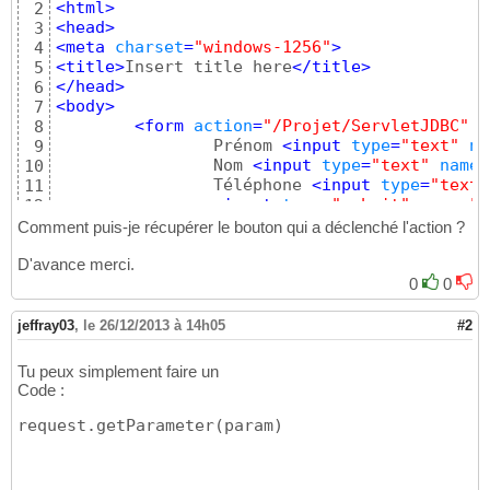
<html>
2
<head>
3
<meta 
charset
=
"windows-1256"
>
4
<title>
Insert title here
</title>
5
</head>
6
<body>
7
<form 
action
=
"/Projet/ServletJDBC"
m
8
		Prénom 
<input 
type
=
"text"
na
9
		Nom 
<input 
type
=
"text"
name
=
10
		Téléphone 
<input 
type
=
"text"
11
<input 
type
=
"submit"
name
=
"A
12
<input 
type
=
"submit"
name
=
"A
13
Comment puis-je récupérer le bouton qui a déclenché l'action ?
<input 
type
=
"submit"
name
=
"T
14
</form>
D'avance merci.
15
</body>
16
0
0
</html>
17
jeffray03
,
le 26/12/2013 à 14h05
#2
Tu peux simplement faire un
Code :
request.getParameter(param)