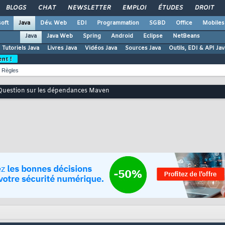
BLOGS
CHAT
NEWSLETTER
EMPLOI
ÉTUDES
DROIT
oft
Java
Dév. Web
EDI
Programmation
SGBD
Office
Mobiles
Java
Java Web
Spring
Android
Eclipse
NetBeans
Tutoriels Java
Livres Java
Vidéos Java
Sources Java
Outils, EDI & API Jav
ent !
Règles
Question sur les dépendances Maven