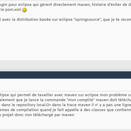
ugin pour eclipse qui gèrent directement maven, histoire d'éviter de d
 le pom.xml
ut avec la distribution basée sur eclipse "springsource", que je te r
eclipse qui permet de tavailler avec maven sur eclipse mon problème c
lement que je lance la commande "mvn complile" maven doit télécha
dans le repository local.Or dans la trace maven il n' y a pas une lign
lèmes de compilation quand je fait appelle à des classes que contienne
u projet donc non téléchargé par maven