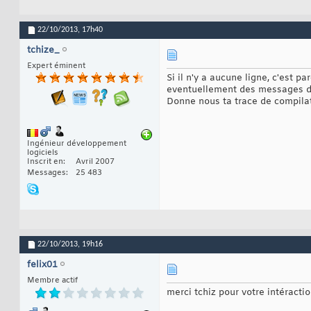
22/10/2013,
17h40
tchize_
Expert éminent
Si il n'y a aucune ligne, c'est
eventuellement des messages de s
Donne nous ta trace de compilat
Ingénieur développement
logiciels
Inscrit en
Avril 2007
Messages
25 483
22/10/2013,
19h16
felix01
Membre actif
merci tchiz pour votre intéracti