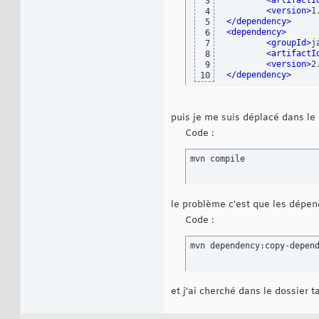
<artifactI
3
<version
>
1
4
</dependency
>
5
<dependency
>
6
<groupId
>
j
7
<artifactI
8
<version
>
2
9
</dependency
>
10
puis je me suis déplacé dans le
Code :
mvn compile
le problème c'est que les dépen
Code :
mvn dependency:copy-depen
et j'ai cherché dans le dossier t