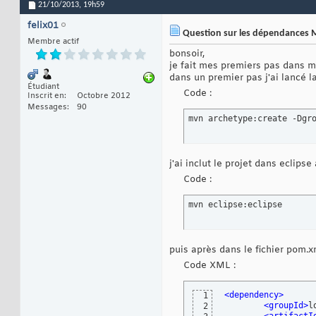
21/10/2013,
19h59
felix01
Question sur les dépendances
Membre actif
bonsoir,
je fait mes premiers pas dans 
dans un premier pas j'ai lancé
Étudiant
Code :
Inscrit en
Octobre 2012
Messages
90
mvn archetype:create -Dgr
j'ai inclut le projet dans eclip
Code :
mvn eclipse:eclipse
puis après dans le fichier pom.x
Code XML :
<dependency
>
1
<groupId
>
l
2