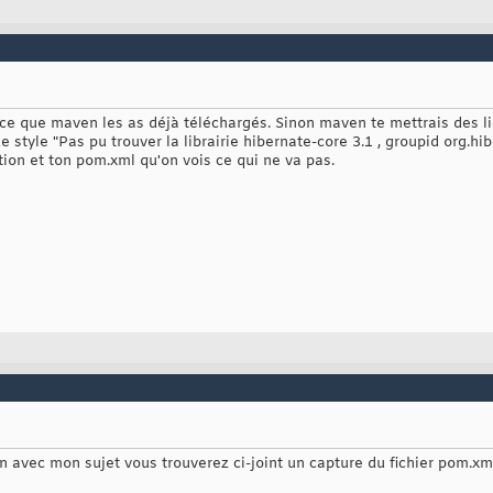
 parce que maven les as déjà téléchargés. Sinon maven te mettrais des
tyle "Pas pu trouver la librairie hibernate-core 3.1 , groupid org.hi
ion et ton pom.xml qu'on vois ce qui ne va pas.
on avec mon sujet vous trouverez ci-joint un capture du fichier pom.x