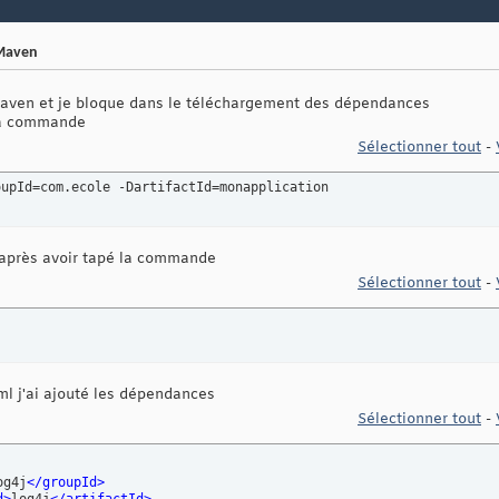
 Maven
maven et je bloque dans le téléchargement des dépendances
 la commande
Sélectionner tout
-
oupId=com.ecole -DartifactId=monapplication
se après avoir tapé la commande
Sélectionner tout
-
ml j'ai ajouté les dépendances
Sélectionner tout
-
og4j
</groupId
>