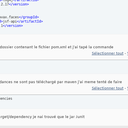
d
>
log4j
</artifactId
>
.2.17
</version
>
avax.faces
</groupId
>
d
>
jsf-api
</artifactId
>
.1
</version
>
 dossier contenant le fichier pom.xml et j'ai tapé la commande
Sélectionner tout
-
dances ne sont pas téléchargé par maven j'ai meme tenté de faire
Sélectionner tout
-
dencies
arget/dependency je nai trouvé que le jar Junit