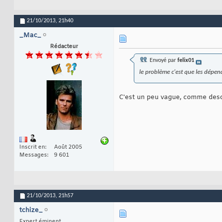
21/10/2013,
21h40
_Mac_
Rédacteur
Envoyé par
felix01
le problème c'est que les dépen
C'est un peu vague, comme descr
Inscrit en
Août 2005
Messages
9 601
21/10/2013,
21h57
tchize_
Expert éminent