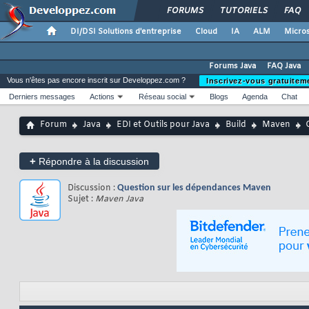
FORUMS
TUTORIELS
FAQ
DI/DSI Solutions d'entreprise
Cloud
IA
ALM
Micros
Forums Java
FAQ Java
Vous n'êtes pas encore inscrit sur Developpez.com ?
Inscrivez-vous gratuitem
Derniers messages
Actions
Réseau social
Blogs
Agenda
Chat
Forum
Java
EDI et Outils pour Java
Build
Maven
+
Répondre à la discussion
Discussion :
Question sur les dépendances Maven
Sujet :
Maven Java