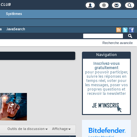
CLUB
Systèmes
a
JavaSearch
Recherche avancée
Navigation
Inscrivez-vous
gratuitement
pour pouvoir participer,
suivre les réponses en
temps réel, voter pour
les messages, poser vos
propres questions et
recevoir la newsletter
Outils de la discussion
Affichage