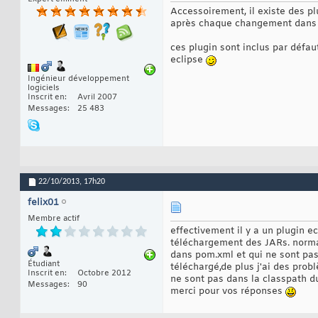
Accessoirement, il existe des pl
après chaque changement dans
ces plugin sont inclus par défa
eclipse
Ingénieur développement
logiciels
Inscrit en
Avril 2007
Messages
25 483
22/10/2013,
17h20
felix01
Membre actif
effectivement il y a un plugin 
téléchargement des JARs. norma
dans pom.xml et qui ne sont pas 
Étudiant
téléchargé,de plus j'ai des prob
Inscrit en
Octobre 2012
ne sont pas dans la classpath d
Messages
90
merci pour vos réponses