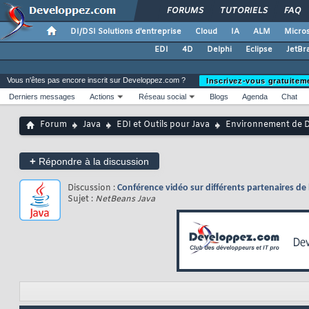
FORUMS
TUTORIELS
FAQ
DI/DSI Solutions d'entreprise
Cloud
IA
ALM
Micros
EDI
4D
Delphi
Eclipse
JetBr
Vous n'êtes pas encore inscrit sur Developpez.com ?
Inscrivez-vous gratuitem
Derniers messages
Actions
Réseau social
Blogs
Agenda
Chat
Forum
Java
EDI et Outils pour Java
Environnement de D
+
Répondre à la discussion
Discussion :
Conférence vidéo sur différents partenaires de
Sujet :
NetBeans Java