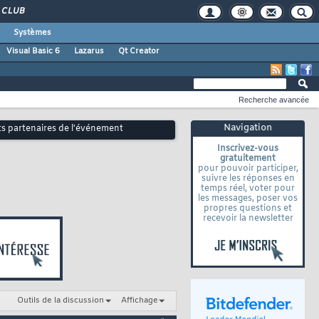
CLUB
Systèmes
Visual Basic 6
Lazarus
Qt Creator
Recherche avancée
Navigation
ts partenaires de l'événement
Inscrivez-vous
gratuitement
pour pouvoir participer,
suivre les réponses en
temps réel, voter pour
les messages, poser vos
propres questions et
recevoir la newsletter
Outils de la discussion
Affichage