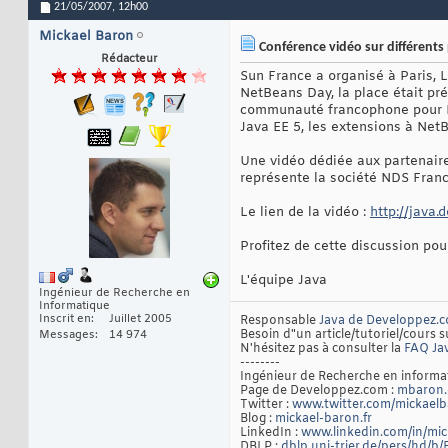
21/05/2007,
12h00
Mickael Baron
Conférence vidéo sur différents
Rédacteur
Sun France a organisé à Paris, 
NetBeans Day, la place était pr
communauté francophone pour Ne
Java EE 5, les extensions à NetB
Une vidéo dédiée aux partenair
représente la société NDS Franc
Le lien de la vidéo :
http://java.
Profitez de cette discussion po
L'équipe Java
Ingénieur de Recherche en
Informatique
Inscrit en
Juillet 2005
Responsable
Java de Developpez.
Besoin d"un article/tutoriel/cours s
Messages
14 974
N'hésitez pas à consulter la
FAQ Ja
--------
Ingénieur de Recherche en inform
Page de Developpez.com :
mbaron.
Twitter :
www.twitter.com/mickael
Blog :
mickael-baron.fr
LinkedIn :
www.linkedin.com/in/mi
DBLP :
dblp.uni-trier.de/pers/hd/b