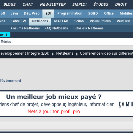
BLOGS
CHAT
NEWSLETTER
EMPLOI
ÉTUDES
DROIT
oft
Java
Dév. Web
EDI
Programmation
SGBD
Office
Mobiles
ains
LabVIEW
NetBeans
MATLAB
Scilab
Visual Studio
WinDev
Forums Netbeans
FAQ Netbeans
Tutoriels Netbeans
ent !
Règles
éveloppement Intégré (EDI)
NetBeans
Conférence vidéo sur différen
 l'événement