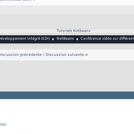
Tutoriels Netbeans
éveloppement Intégré (EDI)
NetBeans
Conférence vidéo sur différen
iscussion précédente
|
Discussion suivante
»
tion