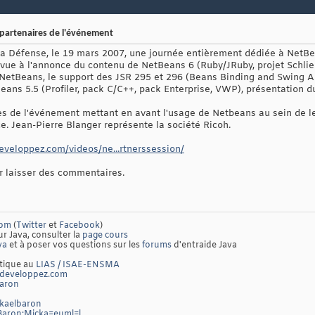
 partenaires de l'événement
La Défense, le 19 mars 2007, une journée entièrement dédiée à NetBea
évue à l'annonce du contenu de NetBeans 6 (Ruby/JRuby, projet Schliem
tBeans, le support des JSR 295 et 296 (Beans Binding and Swing Ap
eans 5.5 (Profiler, pack C/C++, pack Enterprise, VWP), présentation d
es de l'événement mettant en avant l'usage de Netbeans au sein de 
e. Jean-Pierre Blanger représente la société Ricoh.
developpez.com/videos/ne...rtnerssession/
ur laisser des commentaires.
com
(
Twitter
et
Facebook
)
ur Java, consulter la
page cours
va
et à poser vos questions sur les
forums
d'entraide Java
atique au
LIAS / ISAE-ENSMA
developpez.com
baron
ckaelbaron
/Baron:Micka=euml=l