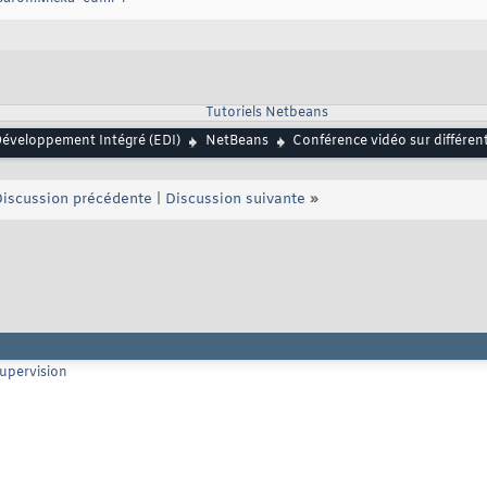
Tutoriels Netbeans
éveloppement Intégré (EDI)
NetBeans
Conférence vidéo sur différen
iscussion précédente
|
Discussion suivante
»
supervision