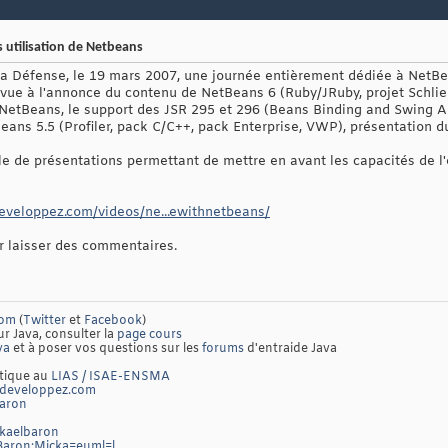
 utilisation de Netbeans
La Défense, le 19 mars 2007, une journée entièrement dédiée à NetBea
évue à l'annonce du contenu de NetBeans 6 (Ruby/JRuby, projet Schliem
tBeans, le support des JSR 295 et 296 (Beans Binding and Swing Ap
eans 5.5 (Profiler, pack C/C++, pack Enterprise, VWP), présentation d
le de présentations permettant de mettre en avant les capacités de
.developpez.com/videos/ne...ewithnetbeans/
ur laisser des commentaires.
com
(
Twitter
et
Facebook
)
ur Java, consulter la
page cours
va
et à poser vos questions sur les
forums
d'entraide Java
atique au
LIAS / ISAE-ENSMA
developpez.com
baron
ckaelbaron
/Baron:Micka=euml=l