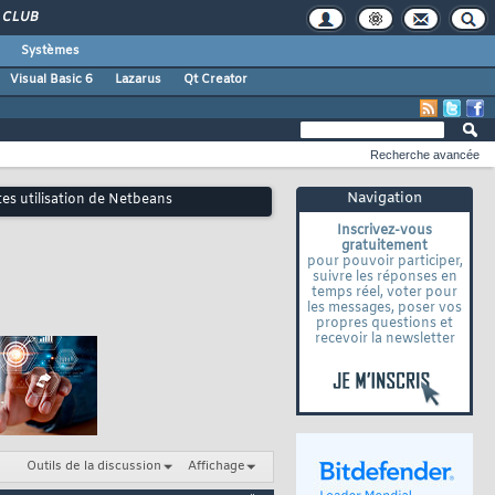
CLUB
Systèmes
Visual Basic 6
Lazarus
Qt Creator
Recherche avancée
Navigation
tes utilisation de Netbeans
Inscrivez-vous
gratuitement
pour pouvoir participer,
suivre les réponses en
temps réel, voter pour
les messages, poser vos
propres questions et
recevoir la newsletter
Outils de la discussion
Affichage