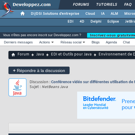
FORUMS
TUTORIELS
FAQ
DI/DSI Solutions d'entreprise
Cloud
IA
ALM
Micros
EDI
4D
Delphi
Eclipse
JetBr
Vous n'êtes pas encore inscrit sur Developpez.com ?
Inscrivez-vous gratuitem
Derniers messages
Actions
Réseau social
Blogs
Agenda
Chat
Forum
Java
EDI et Outils pour Java
Environnement de D
+
Répondre à la discussion
Discussion :
Conférence vidéo sur différentes utilisation d
Sujet :
NetBeans Java