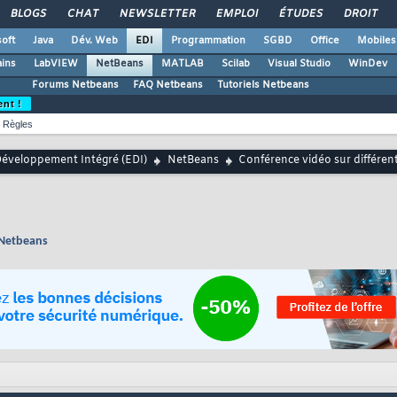
BLOGS
CHAT
NEWSLETTER
EMPLOI
ÉTUDES
DROIT
oft
Java
Dév. Web
EDI
Programmation
SGBD
Office
Mobiles
ains
LabVIEW
NetBeans
MATLAB
Scilab
Visual Studio
WinDev
Forums Netbeans
FAQ Netbeans
Tutoriels Netbeans
ent !
Règles
éveloppement Intégré (EDI)
NetBeans
Conférence vidéo sur différen
e Netbeans