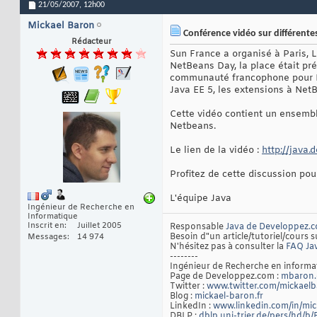
21/05/2007,
12h00
Mickael Baron
Conférence vidéo sur différentes
Rédacteur
Sun France a organisé à Paris, 
NetBeans Day, la place était pr
communauté francophone pour Ne
Java EE 5, les extensions à NetB
Cette vidéo contient un ensemb
Netbeans.
Le lien de la vidéo :
http://java
Profitez de cette discussion po
L'équipe Java
Ingénieur de Recherche en
Informatique
Inscrit en
Juillet 2005
Responsable
Java de Developpez.
Besoin d"un article/tutoriel/cours s
Messages
14 974
N'hésitez pas à consulter la
FAQ Ja
--------
Ingénieur de Recherche en inform
Page de Developpez.com :
mbaron.
Twitter :
www.twitter.com/mickael
Blog :
mickael-baron.fr
LinkedIn :
www.linkedin.com/in/mi
DBLP :
dblp.uni-trier.de/pers/hd/b