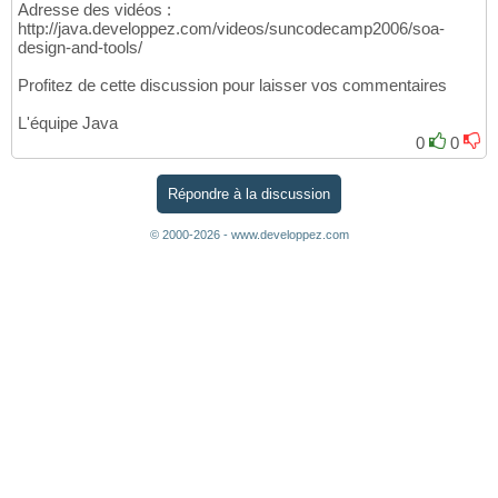
Adresse des vidéos :
http://java.developpez.com/videos/suncodecamp2006/soa-
design-and-tools/
Profitez de cette discussion pour laisser vos commentaires
L'équipe Java
0
0
Répondre à la discussion
© 2000-2026 - www.developpez.com