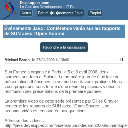
Developpez.com
Le Club des Développeurs et IT Pro
Actus
Forum �v�nements Java
Emploi
Événements Java
:
Conférence vidéo sur les rapports
de SUN avec l'Open Source
Répondre à la discussion
Mickael Baron
,
le 27/04/2006 à 13h00
#1
Sun France a organisé à Paris, le 5 et 6 avril 2006, deux
journées sur Java et Solaris. La première journée était faite de
présentations théoriques, la seconde de travaux pratique. Nous
vous proposons sous forme d'une série de plusieurs vidéos la
rediffusion des présentations de la première journée.
La première vidéo de cette série présentée par Gilles Gravier
concerne les rapports de SUN avec l'Open Source. Une
seconde vidéo est consacrée aux questions.
Adresse des vidéos :
http://java.developpez.com/videos/suncodecamp2006/sunandope