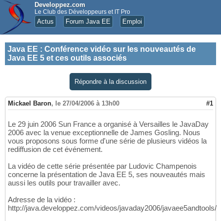
Developpez.com
Le Club des Développeurs et IT Pro
Actus
Forum Java EE
Emploi
Java EE
:
Conférence vidéo sur les nouveautés de
Java EE 5 et ces outils associés
Répondre à la discussion
Mickael Baron
,
le 27/04/2006 à 13h00
#1
Le 29 juin 2006 Sun France a organisé à Versailles le JavaDay
2006 avec la venue exceptionnelle de James Gosling. Nous
vous proposons sous forme d'une série de plusieurs vidéos la
rediffusion de cet événement.
La vidéo de cette série présentée par Ludovic Champenois
concerne la présentation de Java EE 5, ses nouveautés mais
aussi les outils pour travailler avec.
Adresse de la vidéo :
http://java.developpez.com/videos/javaday2006/javaee5andtools/