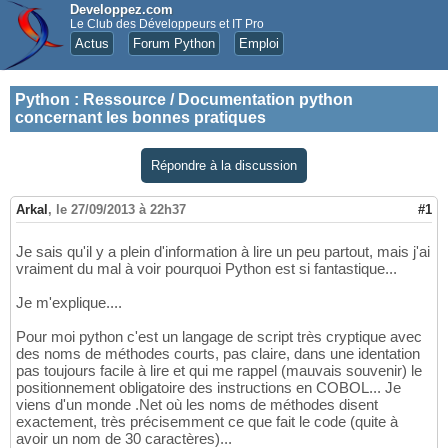
Developpez.com
Le Club des Développeurs et IT Pro
Actus
Forum Python
Emploi
Python
:
Ressource / Documentation python
concernant les bonnes pratiques
Répondre à la discussion
Arkal
,
le 27/09/2013 à 22h37
#1
Je sais qu'il y a plein d'information à lire un peu partout, mais j'ai
vraiment du mal à voir pourquoi Python est si fantastique...
Je m'explique....
Pour moi python c'est un langage de script très cryptique avec
des noms de méthodes courts, pas claire, dans une identation
pas toujours facile à lire et qui me rappel (mauvais souvenir) le
positionnement obligatoire des instructions en COBOL... Je
viens d'un monde .Net où les noms de méthodes disent
exactement, très précisemment ce que fait le code (quite à
avoir un nom de 30 caractères)...