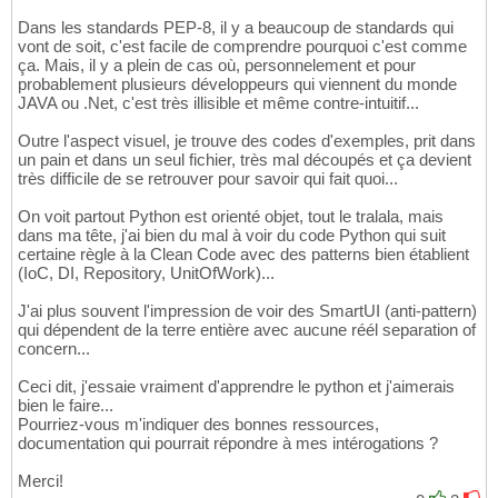
Dans les standards PEP-8, il y a beaucoup de standards qui
vont de soit, c'est facile de comprendre pourquoi c'est comme
ça. Mais, il y a plein de cas où, personnelement et pour
probablement plusieurs développeurs qui viennent du monde
JAVA ou .Net, c'est très illisible et même contre-intuitif...
Outre l'aspect visuel, je trouve des codes d'exemples, prit dans
un pain et dans un seul fichier, très mal découpés et ça devient
très difficile de se retrouver pour savoir qui fait quoi...
On voit partout Python est orienté objet, tout le tralala, mais
dans ma tête, j'ai bien du mal à voir du code Python qui suit
certaine règle à la Clean Code avec des patterns bien établient
(IoC, DI, Repository, UnitOfWork)...
J'ai plus souvent l'impression de voir des SmartUI (anti-pattern)
qui dépendent de la terre entière avec aucune réél separation of
concern...
Ceci dit, j'essaie vraiment d'apprendre le python et j'aimerais
bien le faire...
Pourriez-vous m'indiquer des bonnes ressources,
documentation qui pourrait répondre à mes intérogations ?
Merci!