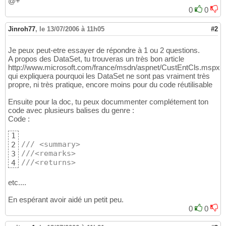
@+
0
0
Jinroh77
,
le 13/07/2006 à 11h05
#2
Je peux peut-etre essayer de répondre à 1 ou 2 questions.
A propos des DataSet, tu trouveras un très bon article
http://www.microsoft.com/france/msdn/aspnet/CustEntCls.mspx
qui expliquera pourquoi les DataSet ne sont pas vraiment très
propre, ni très pratique, encore moins pour du code réutilisable
Ensuite pour la doc, tu peux docummenter complétement ton
code avec plusieurs balises du genre :
Code :
1
/// <summary> 
2
///<remarks>
3
///<returns>
4
etc....
En espérant avoir aidé un petit peu.
0
0