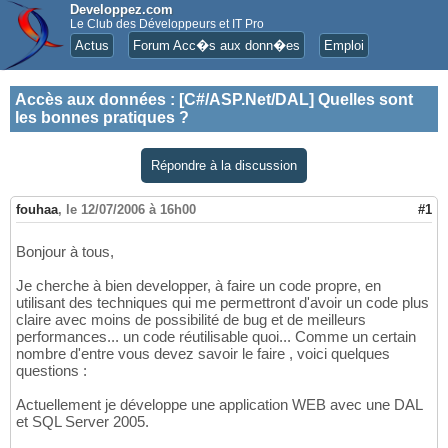
Developpez.com
Le Club des Développeurs et IT Pro
Actus
Forum Acc�s aux donn�es
Emploi
Accès aux données
:
[C#/ASP.Net/DAL] Quelles sont
les bonnes pratiques ?
Répondre à la discussion
fouhaa
,
le 12/07/2006 à 16h00
#1
Bonjour à tous,
Je cherche à bien developper, à faire un code propre, en
utilisant des techniques qui me permettront d'avoir un code plus
claire avec moins de possibilité de bug et de meilleurs
performances... un code réutilisable quoi... Comme un certain
nombre d'entre vous devez savoir le faire , voici quelques
questions :
Actuellement je développe une application WEB avec une DAL
et SQL Server 2005.