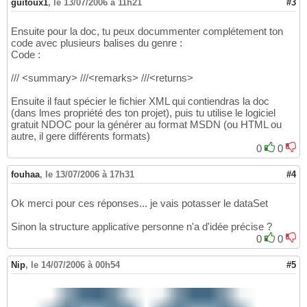
guitoux1
,
le 13/07/2006 à 11h21
#3
Ensuite pour la doc, tu peux docummenter complétement ton
code avec plusieurs balises du genre :
Code :
/// <summary> ///<remarks> ///<returns>
Ensuite il faut spécier le fichier XML qui contiendras la doc
(dans lmes propriété des ton projet), puis tu utilise le logiciel
gratuit NDOC pour la générer au format MSDN (ou HTML ou
autre, il gere différents formats)
0
0
fouhaa
,
le 13/07/2006 à 17h31
#4
Ok merci pour ces réponses... je vais potasser le dataSet
Sinon la structure applicative personne n'a d'idée précise ?
0
0
Nip
,
le 14/07/2006 à 00h54
#5