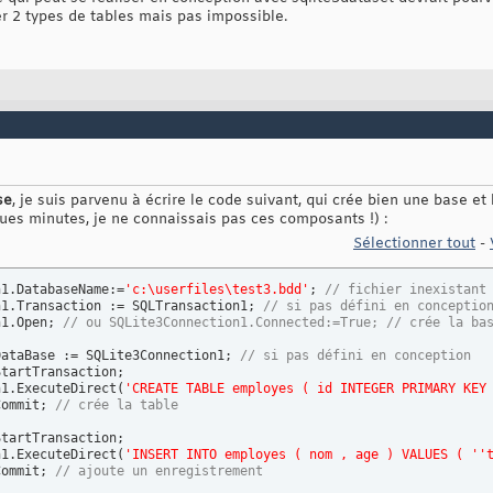
er 2 types de tables mais pas impossible.
se
, je suis parvenu à écrire le code suivant, qui crée bien une base et l
ques minutes, je ne connaissais pas ces composants !) :
Sélectionner tout
-
n1.DatabaseName:=
'c:\userfiles\test3.bdd'
; 
// fichier inexistant
n1.Transaction := SQLTransaction1; 
// si pas défini en conceptio
n1.Open; 
// ou SQLite3Connection1.Connected:=True; // crée la ba
DataBase := SQLite3Connection1; 
// si pas défini en conception
tartTransaction;

n1.ExecuteDirect
(
'CREATE TABLE employes ( id INTEGER PRIMARY KEY
Commit; 
// crée la table
tartTransaction;

n1.ExecuteDirect
(
'INSERT INTO employes ( nom , age ) VALUES ( '
'
Commit; 
// ajoute un enregistrement