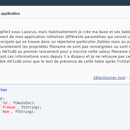
 application
Sqlite3 sous Lazarus, mais habituellement je crée ma base et ses tab
ment de mon application initialiser différents paramètres qui seront ut
rincipale qui se trouve dans un répertoire particulier /tables mais au
aturellement les propriétés filename ne sont pas renseignées ou sont 
 INIT.sdb au premier lancement pour y inscrire cette valeur filename e
ayant ces informations mais depuis il a disparu et je ne retrouve pas ce
ble INIT.sdb ainsi que le test de présence de cette table après l'initial
Sélectionner tout
-
then
r;

(
'Id'
, ftAutoInc
)
;

(
'Prénom'
, ftString
)
;

(
'Nom'
, ftString
)
;
