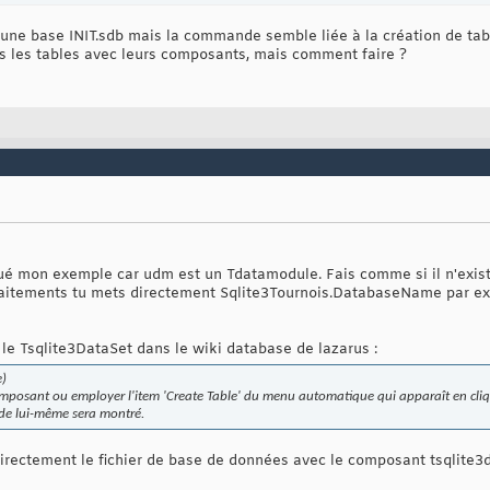
r une base INIT.sdb mais la commande semble liée à la création de tab
uis les tables avec leurs composants, mais comment faire ?
qué mon exemple car udm est un Tdatamodule. Fais comme si il n'exis
s traitements tu mets directement Sqlite3Tournois.DatabaseName par e
t le Tsqlite3DataSet dans le wiki database de lazarus :
e)
omposant ou employer l'item 'Create Table' du menu automatique qui apparaît en cliqu
 de lui-même sera montré.
directement le fichier de base de données avec le composant tsqlite3