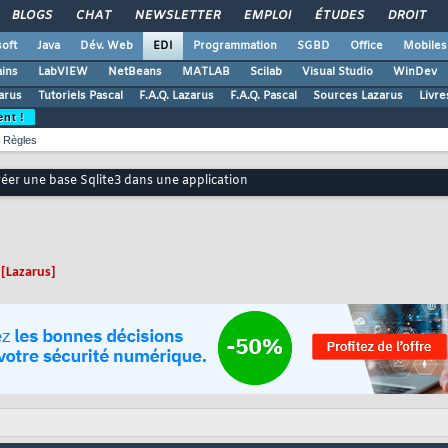
BLOGS
CHAT
NEWSLETTER
EMPLOI
ÉTUDES
DROIT
oft
Java
Dév. Web
EDI
Programmation
SGBD
Office
Mobiles
ains
LabVIEW
NetBeans
MATLAB
Scilab
Visual Studio
WinDev
zarus
Tutoriels Pascal
F.A.Q. Lazarus
F.A.Q. Pascal
Sources Lazarus
Livre
ent !
Règles
éer une base Sqlite3 dans une application
[Lazarus]