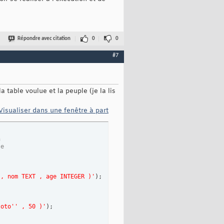
Répondre avec citation
0
0
#7
a table voulue et la peuple (je la lis
Visualiser dans une fenêtre à part
n
se
 , nom TEXT , age INTEGER )'
)
;

toto'
' , 50 )'
)
;
