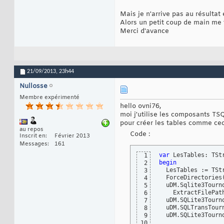
Mais je n'arrive pas au résultat
Alors un petit coup de main me f
Merci d'avance
21/09/2013,
23h44
Nullosse
Membre expérimenté
hello ovni76,
moi j'utilise les composants TS
pour créer les tables comme cec
au repos
Code :
Inscrit en
Février 2013
Messages
161
var
1
begin
2
  LesTables := TSt
3
  ForceDirectories
4
  uDM.Sqlite3Tourno
5
    ExtractFilePat
6
  uDM.SQLite3Tourno
7
  uDM.SQLTransTourn
8
  uDM.SQLite3Tourn
9
10