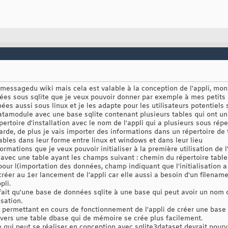
e messagedu wiki mais cela est valable à la conception de l'appli, mon 
ées sous sqlite que je veux pouvoir donner par exemple à mes petits 
ppées aussi sous linux et je les adapte pour les utilisateurs potentiel
atamodule avec une base sqlite contenant plusieurs tables qui ont un F
épertoire d'installation avec le nom de l'appli qui a plusieurs sous ré
arde, de plus je vais importer des informations dans un répertoire de
ables dans leur forme entre linux et windows et dans leur lieu
formations que je veux pouvoir initialiser à la première utilisation de l'
vec une table ayant les champs suivant : chemin du répertoire tables
our l(importation des données, champ indiquant que l'initialisation a
créer au 1er lancement de l'appli car elle aussi a besoin d'un filenam
pli.
fait qu'une base de données sqlite à une base qui peut avoir un nom d
isation.
permettant en cours de fonctionnement de l'appli de créer une base 
 vers une table dbase qui de mémoire se crée plus facilement.
 qui peut se réaliser en conception avec sqlite3dataset devrait pourvo