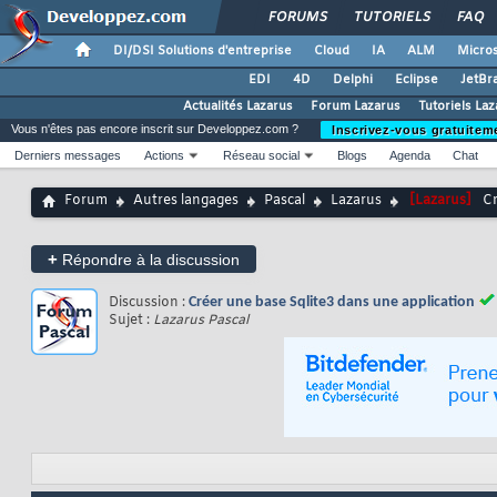
FORUMS
TUTORIELS
FAQ
DI/DSI Solutions d'entreprise
Cloud
IA
ALM
Micros
EDI
4D
Delphi
Eclipse
JetBr
Actualités Lazarus
Forum Lazarus
Tutoriels La
Vous n'êtes pas encore inscrit sur Developpez.com ?
Inscrivez-vous gratuitem
Derniers messages
Actions
Réseau social
Blogs
Agenda
Chat
Forum
Autres langages
Pascal
Lazarus
[Lazarus]
Cr
+
Répondre à la discussion
Discussion :
Créer une base Sqlite3 dans une application
Sujet :
Lazarus Pascal