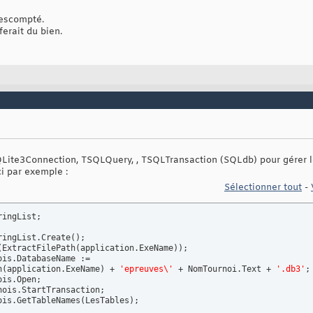
 escompté.
erait du bien.
QLite3Connection, TSQLQuery, , TSQLTransaction (SQLdb) pour gérer les
i par exemple :
Sélectionner tout
-
ringList.Create
(
)
;

(
ExtractFilePath
(
application.ExeName
)
)
;

is.DatabaseName :=

h
(
application.ExeName
)
 + 
'epreuves\'
 + NomTournoi.Text + 
'.db3'
;

is.Open;

ois.StartTransaction;

ois.GetTableNames
(
LesTables
)
;
