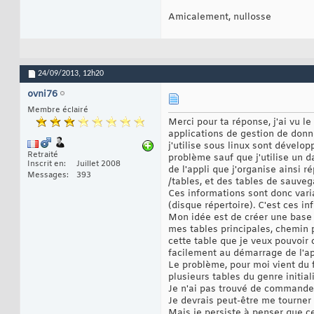
Amicalement, nullosse
24/09/2013,
12h20
ovni76
Membre éclairé
Merci pour ta réponse, j'ai vu l
applications de gestion de donn
j'utilise sous linux sont dévelo
Retraité
problème sauf que j'utilise un d
Inscrit en
Juillet 2008
de l'appli que j'organise ainsi r
Messages
393
/tables, et des tables de sauveg
Ces informations sont donc vari
(disque répertoire). C'est ces in
Mon idée est de créer une base a
mes tables principales, chemin p
cette table que je veux pouvoir 
facilement au démarrage de l'ap
Le problème, pour moi vient du 
plusieurs tables du genre initial
Je n'ai pas trouvé de commande 
Je devrais peut-être me tourner
Mais je persiste à penser que ce