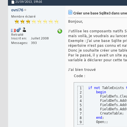
21/09/2013,
19h16
ovni76
Créer une base Sqlite3 dans une
Membre éclairé
Bonjour,
J'utilise les composants natifs 
Retraité
mais voilà, je voudrais au lance
Inscrit en
Juillet 2008
Exemple : j'ai une base Sqlite p
Messages
393
répertoire n'est pas connu et n
Donc je souhaite créer une table
Par le passé, il y avait un site 
variable à déclarer pour cette ta
J'ai bien trouvé
Code :
if
not
 TableExists 
1
begin
2
      FieldDefs.Clea
3
      FieldDefs.Add
4
      FieldDefs.Add
5
      FieldDefs.Add
6
      CreateTable;

7
end
;

8
    Open;;
9