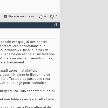
Répondre avec citation
0
0
#6
besoin est que j'ai des petites
enfants, ces applications que
s sous windows. Jusque la pas de
ilename qui est lié à l'installation
pertoire s au même niveau /sources,
 téléchargement.
appli après installation.
 pour initialiser le filenanme de
 été effectuée ou pas, donc c'est
e, valeur que je peux connaître
u genre INIT.sdb et contenir une ou
et une table associée à cette base.
ir se réaliser à l'éxecution et de