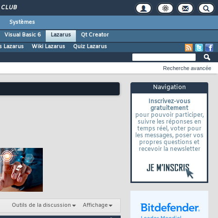
CLUB
Systèmes
Visual Basic 6
Lazarus
Qt Creator
s Lazarus
Wiki Lazarus
Quiz Lazarus
Recherche avancée
Navigation
Inscrivez-vous
gratuitement
pour pouvoir participer,
suivre les réponses en
temps réel, voter pour
les messages, poser vos
propres questions et
recevoir la newsletter
Outils de la discussion
Affichage