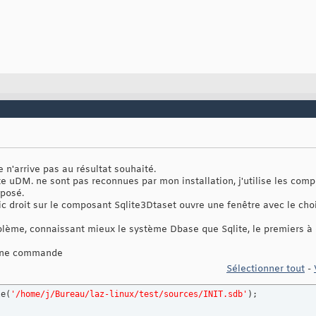
 n'arrive pas au résultat souhaité.
te uDM. ne sont pas reconnues par mon installation, j'utilise les comp
oposé.
lic droit sur le composant Sqlite3Dtaset ouvre une fenêtre avec le ch
blème, connaissant mieux le système Dbase que Sqlite, le premiers à
 une commande
Sélectionner tout
-
le
(
'/home/j/Bureau/laz-linux/test/sources/INIT.sdb'
)
;