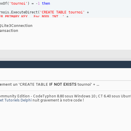
exOf
(
'tournoi'
)
 = -
1
then
rnois.ExecuteDirect
(
'CREATE TABLE tournoi'
 +

ER PRIMARY KEY , Epc BOOL_INT ,'
 +

CHAR(255) , Nom VARCHAR(255) , '
 +

QLite3Connection
 VARCHAR(255) , Lieu VARCHAR(255) ,'
 +

R(255) , NbParties INTEGER , '
 +

ansaction
BOOL_INT , PartieOriginale BOOL_INT , '
 +

NT , Fini BOOL_INT, PeC INTEGER, '
 +

GER, Tarif2 INTEGER , Tarif3 INTEGER,Tarif1 INTEGER, '
 +

ER,TopP2 INTEGER,TopP3 INTEGER, '
 +

ER,TopP5 INTEGER,TopP6 INTEGER, '
 + 
'TopP7 INTEGER)'
)
;



ois.Commit;

quement un 'CREATE TABLE
IF NOT EXISTS
tournoi' + ...
Community Edition - CodeTyphon 8.80 sous Windows 10 ; CT 6.40 sous Ubun
et Tutoriels Delphi
nuit gravement à notre code !