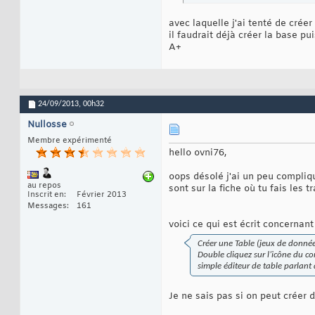
avec laquelle j'ai tenté de crée
il faudrait déjà créer la base p
A+
24/09/2013,
00h32
Nullosse
Membre expérimenté
hello ovni76,
oops désolé j'ai un peu compli
au repos
sont sur la fiche où tu fais le
Inscrit en
Février 2013
Messages
161
voici ce qui est écrit concernan
Créer une Table (jeux de donné
Double cliquez sur l’icône du c
simple éditeur de table parlant
Je ne sais pas si on peut créer 