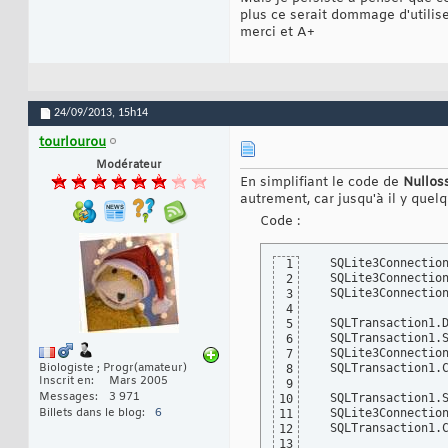
plus ce serait dommage d'utilis
merci et A+
24/09/2013,
15h14
tourlourou
Modérateur
En simplifiant le code de
Nullos
autrement, car jusqu'à il y quel
Code :
  SQLite3Connectio
1
  SQLite3Connectio
2
  SQLite3Connectio
3
4
  SQLTransaction1.
5
  SQLTransaction1.S
6
  SQLite3Connectio
7
Biologiste ; Progr(amateur)
  SQLTransaction1.
8
Inscrit en
Mars 2005
9
Messages
3 971
  SQLTransaction1.S
10
Billets dans le blog
6
  SQLite3Connectio
11
  SQLTransaction1.
12
13