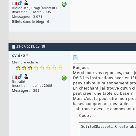
Biologiste ; Progr(amateur)
Inscrit en
Mars 2005
Messages
3 971
Billets dans le blog
6
23/09/2013,
18h38
ovni76
Membre éclairé
Bonjour,
Merci pour vos réponses, mais je
Déjà les instructions avec en tê
Retraité
peux suivre le raisonnement pr
Inscrit en
Juillet 2008
En cherchant j'ai trouvé qu'un c
Messages
393
peut créer une table ou base ?
Mais c'est la peut-être mon pro
bases comprenant des tables...
J'ai trouvé avec ce composant
Code :
Sqlite3Dataset1.CreateTab