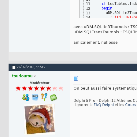
if
 LesTables.Ind
11
begin
12
    uDM.SQLite3Tou
13
' (Id  INTEG
14
'Epreuve VAR
15
avec uDM.SQLite3Tournois : TS
'Description
16
'Date VARCHA
17
uDM.SQLTransTournois : TSQLTr
'TypePartie 
18
'Lock BOOL_I
19
amicalement, nullosse
'Tarif1 INTE
20
'TopP1 INTEG
21
'TopP4 INTEG
22
end
;             
23
  uDM.SQLTransTourn
24
22/09/2013,
11h12
  LesTables.Free;
25
tourlourou
Modérateur
On peut aussi faire systémati
Delphi 5 Pro - Delphi 12 Athènes 
.
Ignorer la
FAQ Delphi
et les
Cours 