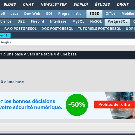
BLOGS
CHAT
NEWSLETTER
EMPLOI
ÉTUDES
DROIT
oft
Java
Dév. Web
EDI
Programmation
SGBD
Office
Mobiles
Science
DB2
Firebird
InterBase
MySQL
NoSQL
PostgreSQL
O
F.A.Q POSTGRESQL
DOC POSTGRESQL
TUTORIELS POSTGRESQL
UDF 
ent !
Règles
 Y d'une base A vers une table X d'une base
e X d'une base