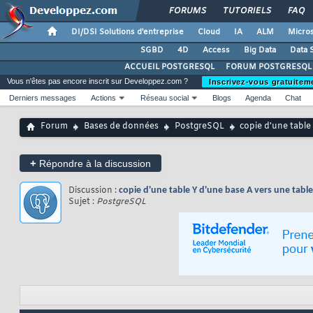
FORUMS
TUTORIELS
FAQ
DI/DSI Solutions d'entreprise
Cloud
IA
ALM
Micros
SGBD
4D
Access
Big Data
Data 
ACCUEIL POSTGRESQL
FORUM POSTGRESQL
Vous n'êtes pas encore inscrit sur Developpez.com ?
Inscrivez-vous gratuitem
Derniers messages
Actions
Réseau social
Blogs
Agenda
Chat
Forum
Bases de données
PostgreSQL
copie d'une table
+
Répondre à la discussion
Discussion :
copie d'une table Y d'une base A vers une tabl
Sujet :
PostgreSQL