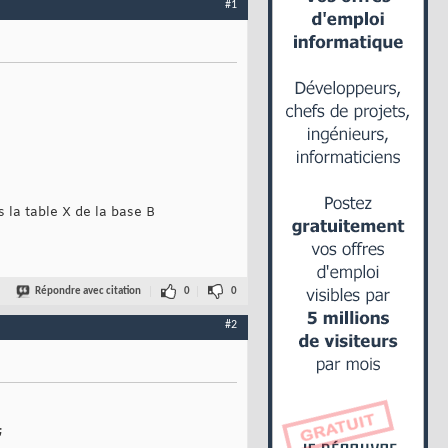
#1
s la table X de la base B
Répondre avec citation
0
0
#2
;