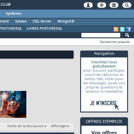
CLUB
Systèmes
racle
Sybase
SQL-Server
MongoDB
POSTGRESQL
LIVRES POSTGRESQL
Recherche avancée
Navigation
Inscrivez-vous
gratuitement
pour pouvoir participer,
suivre les réponses en
temps réel, voter pour
les messages, poser vos
propres questions et
recevoir la newsletter
Outils de la discussion
Affichage