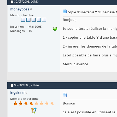
30/08/2005,
10h53
moneyboss
copie d'une table Y d'une base A
Membre habitué
Bonjour,
Inscrit en
Mai 2005
Je souhaiterais réaliser la manip
Messages
10
1> copier une table Y d'une bas
2> insérer les données de la tab
Est-il possible de faire plus si
Merci d'avance
30/08/2005,
21h24
kryskool
Membre chevronné
Bonsoir
cela est possible en utilisant 