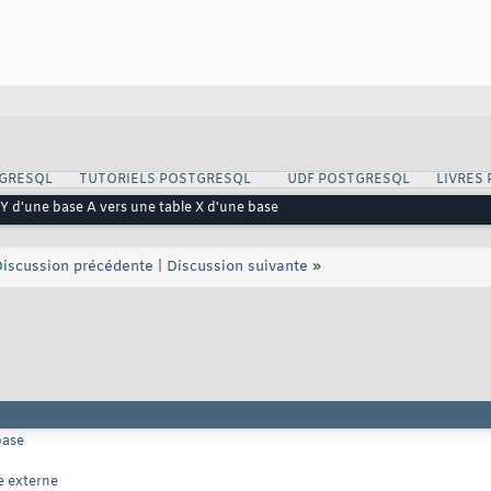
GRESQL
TUTORIELS POSTGRESQL
UDF POSTGRESQL
LIVRES
 Y d'une base A vers une table X d'une base
iscussion précédente
|
Discussion suivante
»
base
e externe