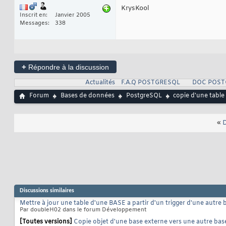
KrysKool
Inscrit en
Janvier 2005
Messages
338
+
Répondre à la discussion
Actualités
F.A.Q POSTGRESQL
DOC POST
Forum
Bases de données
PostgreSQL
copie d'une table
«
D
Discussions similaires
Mettre à jour une table d'une BASE a partir d'un trigger d'une autre 
Par doubleH02 dans le forum Développement
[Toutes versions]
Copie objet d'une base externe vers une autre bas