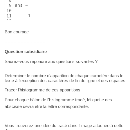
8
ans =

9
10
     1

11
12
>> nb_mot_deb_T==11

13
14
Bon courage
ans =

15
----------------------------
16
     1

17
Question subsidiaire
18
>> nb_mot_fin_T==8

19
Saurez-vous répondre aux questions suivantes ?
20
ans =

21
22
Déterminer le nombre d'apparition de chaque caractère dans le
     1
23
texte à l'exception des caractères de fin de ligne et des espaces
Tracer l'histogramme de ces apparitions.
Pour chaque bâton de l'histogramme tracé, létiquette des
abscisse devra être la lettre correspondante.
Vous trouverez une idée du tracé dans l'image attachée à cette