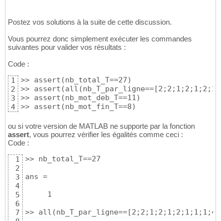
Postez vos solutions à la suite de cette discussion.
Vous pourrez donc simplement exécuter les commandes
suivantes pour valider vos résultats :
Code :
>> assert
(
nb_total_T==27
)
1
>> assert
(
all
(
nb_T_par_ligne==
[
2;2;1;2;1;2;1;
2
>> assert
(
nb_mot_deb_T==11
)
3
>> assert
(
nb_mot_fin_T==8
)
4
ou si votre version de MATLAB ne supporte par la fonction
assert
, vous pourrez vérifier les égalités comme ceci :
Code :
>> nb_total_T==27

1
2
ans =

3
4
     1

5
6
>> all
(
nb_T_par_ligne==
[
2;2;1;2;1;2;1;1;1;4;
7