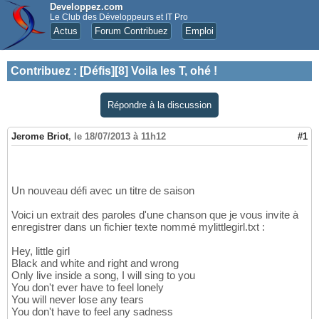
Developpez.com
Le Club des Développeurs et IT Pro
Actus
Forum Contribuez
Emploi
Contribuez
:
[Défis][8] Voila les T, ohé !
Répondre à la discussion
Jerome Briot
,
le 18/07/2013 à 11h12
#1
Un nouveau défi avec un titre de saison
Voici un extrait des paroles d'une chanson que je vous invite à
enregistrer dans un fichier texte nommé mylittlegirl.txt :
Hey, little girl
Black and white and right and wrong
Only live inside a song, I will sing to you
You don't ever have to feel lonely
You will never lose any tears
You don't have to feel any sadness