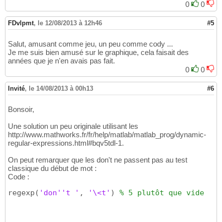
0
0
FDvlpmt
,
le 12/08/2013 à 12h46
#5
Salut, amusant comme jeu, un peu comme cody ...
Je me suis bien amusé sur le graphique, cela faisait des
années que je n'en avais pas fait.
0
0
Invité
,
le 14/08/2013 à 00h13
#6
Bonsoir,
Une solution un peu originale utilisant les
http://www.mathworks.fr/fr/help/matlab/matlab_prog/dynamic-
regular-expressions.html#bqv5tdl-1.
On peut remarquer que les don't ne passent pas au test
classique du début de mot :
Code :
regexp
(
'don'
't '
, 
'\<t'
)
% 5 plutôt que vide