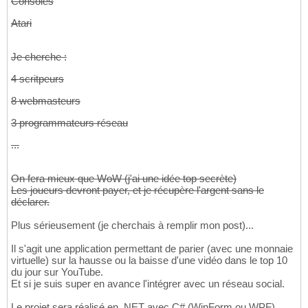
Consoles
Atari
Je cherche :
4 scritpeurs
8 webmasteurs
3 programmateurs réseau
...
On fera mieux que WoW (j'ai une idée top secrète)
Les joueurs devront payer, et je récupère l'argent sans le
déclarer.
Plus sérieusement (je cherchais à remplir mon post)...
Il s'agit une application permettant de parier (avec une monnaie
virtuelle) sur la hausse ou la baisse d'une vidéo dans le top 10
du jour sur YouTube.
Et si je suis super en avance l'intégrer avec un réseau social.
Le projet sera réalisé en .NET avec C# (WinForm ou WPF).