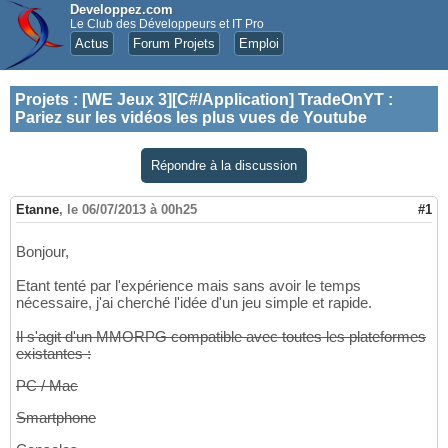
Developpez.com
Le Club des Développeurs et IT Pro
Actus
Forum Projets
Emploi
Projets
:
[WE Jeux 3][C#/Application] TradeOnYT :
Pariez sur les vidéos les plus vues de Youtube
Répondre à la discussion
Etanne
,
le 06/07/2013 à 00h25
#1
Bonjour,
Etant tenté par l'expérience mais sans avoir le temps
nécessaire, j'ai cherché l'idée d'un jeu simple et rapide.
Il s'agit d'un MMORPG compatible avec toutes les plateformes
existantes :
PC / Mac
Smartphone