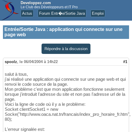
Developpez.com
Le Club des Développeurs et IT Pro
Actus
Forum Entr�e/Sortie Java
Emploi
Entrée/Sortie Java
:
application qui connecte sur une
page web
Répondre à la discussion
spoolz
,
le 06/04/2004 à 14h22
#1
salut à tous,
j'ai réalisé une application qui connecte sur une page web et qui
renvoi le code source de la page.
Mon problème c'est que mon application fonctionne seulement
lorsque j'introduit l'adresse du site et non pas l'adresse url de la
page.
Voici la ligne de code où il y a le problème:
Socket clientSocket1 = new
Socke("http://www.oaca.nat.tn/francais/index_pro_horaire_fr.htm",
80);
L'erreur signalée est: