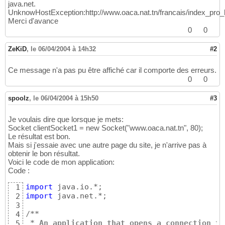
java.net.
UnknowHostException:http://www.oaca.nat.tn/francais/index_pro_h
Merci d'avance
0
0
ZeKiD
,
le 06/04/2004 à 14h32
#2
Ce message n'a pas pu être affiché car il comporte des erreurs.
0
0
spoolz
,
le 06/04/2004 à 15h50
#3
Je voulais dire que lorsque je mets:
Socket clientSocket1 = new Socket("www.oaca.nat.tn", 80);
Le résultat est bon.
Mais si j'essaie avec une autre page du site, je n'arrive pas à
obtenir le bon résultat.
Voici le code de mon application:
Code :
import
1
import
 java.net.*;

2
3
/**
4
 * An application that opens a connection to
5