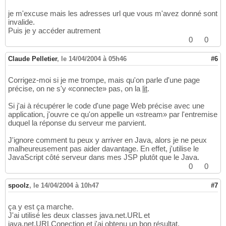
     * Request a Web page using the passed c
31
je m'excuse mais les adresses url que vous m'avez donné sont
     * Display the reply and close the clien
32
invalide.
     */
33
Puis je y accéder autrement
public
static
void
 getPage
(
Socket client
34
0
0
{
35
try
36
Claude Pelletier
,
le 14/04/2004 à 05h46
#6
{
37
// Acquire the input and output 
38
Corrigez-moi si je me trompe, mais qu'on parle d'une page
            DataOutputStream outbound = 
new
 
39
précise, on ne s'y «connecte» pas, on la
lit
.
                clientSocket.getOutputStream
40
            BufferedReader inbound = 
new
 Buf
41
Si j'ai à récupérer le code d'une page Web précise avec une
new
 InputStreamReader
(
client
42
application, j'ouvre ce qu'on appelle un «stream» par l'entremise
// Write the HTTP request to the
43
duquel la réponse du serveur me parvient.
            outbound.writeBytes
(
"GET / HTTP/
44
45
J'ignore comment tu peux y arriver en Java, alors je ne peux
// Read the response
46
malheureusement pas aider davantage. En effet, j'utilise le
            String responseLine;

47
JavaScript côté serveur dans mes JSP plutôt que le Java.
while
(
(
responseLine = inbound.r
48
0
0
{
49
// Display each line to the 
50
spoolz
,
le 14/04/2004 à 10h47
#7
                System.out.println
(
responseL
51
}
52
ça y est ça marche.
53
J'ai utilisé les deux classes java.net.URL et
54
java.net.URLConection et j'ai obtenu un bon résultat.