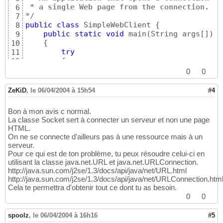
 * a single Web page from the connection.
6
*/
7
public
class
 SimpleWebClient 
{
8
public
static
void
 main
(
String args
[
]
)
9
{
10
try
11
{
12
// Open a client socket connecti
13
0
0
            Socket clientSocket1 = 
new
 Socke
14
            System.out.println
(
"Client1: "
 +
15
ZeKiD
,
le 06/04/2004 à 15h54
#4
16
// Get a Web page
17
Bon à mon avis c normal.
            getPage
(
clientSocket1
)
;

18
La classe Socket sert à connecter un serveur et non une page
}
19
HTML.
catch
(
UnknownHostException uhe
)
20
On ne se connecte d'ailleurs pas à une ressource mais à un
{
21
serveur.
            System.out.println
(
"UnknownHostE
22
Pour ce qui est de ton problème, tu peux résoudre celui-ci en
}
23
utilisant la classe java.net.URL et java.net.URLConnection.
catch
(
IOException ioe
)
24
http://java.sun.com/j2se/1.3/docs/api/java/net/URL.html
{
25
http://java.sun.com/j2se/1.3/docs/api/java/net/URLConnection.htm
            System.err.println
(
"IOException:
26
Cela te permettra d'obtenir tout ce dont tu as besoin.
}
27
0
0
}
28
29
spoolz
,
le 06/04/2004 à 16h16
#5
/**
30