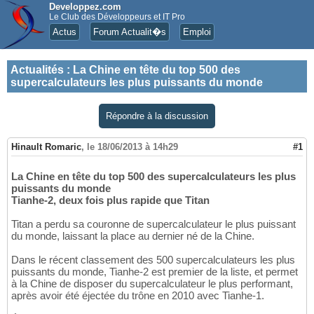
Developpez.com
Le Club des Développeurs et IT Pro
Actus
Forum Actualit�s
Emploi
Actualités
:
La Chine en tête du top 500 des
supercalculateurs les plus puissants du monde
Répondre à la discussion
Hinault Romaric
,
le 18/06/2013 à 14h29
#1
La Chine en tête du top 500 des supercalculateurs les plus
puissants du monde
Tianhe-2, deux fois plus rapide que Titan
Titan a perdu sa couronne de supercalculateur le plus puissant
du monde, laissant la place au dernier né de la Chine.
Dans le récent classement des 500 supercalculateurs les plus
puissants du monde, Tianhe-2 est premier de la liste, et permet
à la Chine de disposer du supercalculateur le plus performant,
après avoir été éjectée du trône en 2010 avec Tianhe-1.