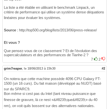
La liste a été établie en utilisant le benchmark Linpack, un
critère de performance qui utilise un système dense déquations
linéaires pour évaluer les systèmes.
Source
: http://top500.org/blog/lists/2013/06/press-release/
Et vous ?
Que pensez-vous de ce classement ? Et de l'évolution des
supercalculateurs et des performances de Tianhe-2 ?
7
2
grim7reaper
,
le 18/06/2013 à 15h30
#2
On notera que cette machine possède 4096 CPU Galaxy FT-
1500 (un 16 curs). Du fait maison (développé au NUDT) basé
sur du SPARC9.
Bon même si cest pas du Intel (tant niveau puissance que
finesse de gravure, là ce nest «&#8239;que&#8239;» du 40
nm), on voit quils bossent sur des alternatives nationales.