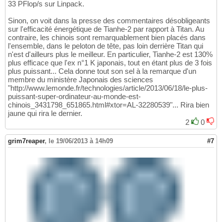
33 PFlop/s sur Linpack.
Sinon, on voit dans la presse des commentaires désobligeants
sur l'efficacité énergétique de Tianhe-2 par rapport à Titan. Au
contraire, les chinois sont remarquablement bien placés dans
l'ensemble, dans le peloton de tête, pas loin derrière Titan qui
n'est d'ailleurs plus le meilleur. En particulier, Tianhe-2 est 130%
plus efficace que l'ex n°1 K japonais, tout en étant plus de 3 fois
plus puissant... Cela donne tout son sel à la remarque d'un
membre du ministère Japonais des sciences
"http://www.lemonde.fr/technologies/article/2013/06/18/le-plus-
puissant-super-ordinateur-au-monde-est-
chinois_3431798_651865.html#xtor=AL-32280539"... Rira bien
jaune qui rira le dernier.
2
0
grim7reaper
,
le 19/06/2013 à 14h09
#7