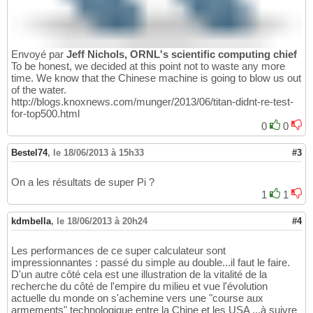
Envoyé par
Jeff Nichols, ORNL's scientific computing chief
To be honest, we decided at this point not to waste any more
time. We know that the Chinese machine is going to blow us out
of the water.
http://blogs.knoxnews.com/munger/2013/06/titan-didnt-re-test-
for-top500.html
0
0
Bestel74
,
le 18/06/2013 à 15h33
#3
On a les résultats de super Pi ?
1
1
kdmbella
,
le 18/06/2013 à 20h24
#4
Les performances de ce super calculateur sont
impressionnantes : passé du simple au double...il faut le faire.
D'un autre côté cela est une illustration de la vitalité de la
recherche du côté de l'empire du milieu et vue l'évolution
actuelle du monde on s'achemine vers une "course aux
armements" technologique entre la Chine et les USA ...à suivre