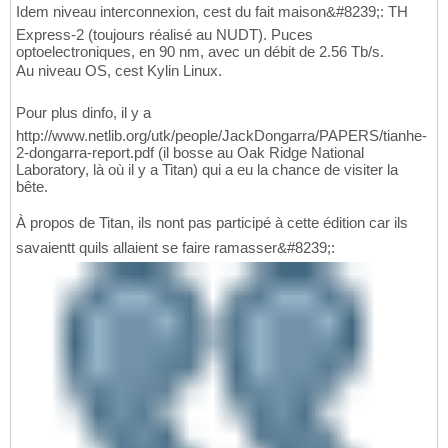
Idem niveau interconnexion, cest du fait maison&#8239;: TH
Express-2 (toujours réalisé au NUDT). Puces
optoelectroniques, en 90 nm, avec un débit de 2.56 Tb/s.
Au niveau OS, cest Kylin Linux.
Pour plus dinfo, il y a
http://www.netlib.org/utk/people/JackDongarra/PAPERS/tianhe-
2-dongarra-report.pdf (il bosse au Oak Ridge National
Laboratory, là où il y a Titan) qui a eu la chance de visiter la
bête.
À propos de Titan, ils nont pas participé à cette édition car ils
savaientt quils allaient se faire ramasser&#8239;: