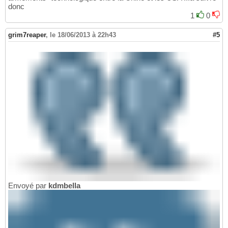
donc
1
0
grim7reaper
,
le 18/06/2013 à 22h43
#5
Envoyé par
kdmbella