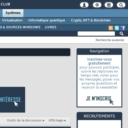
CLUB
Systèmes
Virtualisation
Informatique quantique
Crypto, NFT & Blockchain
LS & SOURCES WINDOWS
LIVRES
Recherche avancée
Navigation
Inscrivez-vous
gratuitement
pour pouvoir participer,
suivre les réponses en
temps réel, voter pour
les messages, poser vos
propres questions et
recevoir la newsletter
Outils de la discussion
Affichage