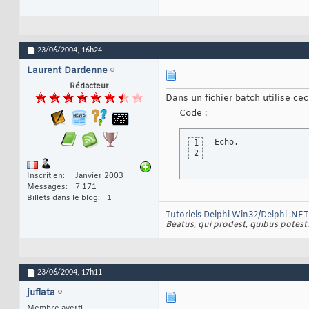
23/06/2004,
16h24
Laurent Dardenne
Rédacteur
Dans un fichier batch utilise ceci
Code :
Echo.
1
2
Inscrit en
Janvier 2003
Messages
7 171
Billets dans le blog
1
Tutoriels Delphi Win32/Delphi .NE
Beatus, qui prodest, quibus potest.
23/06/2004,
17h11
juflata
Membre averti