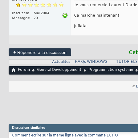
Je vous remercie Laurent Dard
Inscrit en
Mai 2004
Ca marche maintenant
Messages
20
juflata
+
Cet
Répondre à la discussion
Actualités
F.A.Qs WINDOWS
TUTORIEL
Forum
Général Développement
Programmation système
«
D
Discussions similaires
Comment ecrire sur la meme ligne avec la commane ECHO