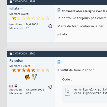
23/06/2004,
11h29
juflata
Comment aller a la ligne avec 
Membre averti
Je ne trouve toujours pas comme
Inscrit en
Mai 2004
Merci de bien vouloir m' aider
Messages
20
juflata
23/06/2004,
13h02
Reisubar
Membre Expert
Il suffit de faire 2 echo :
Code :
echo ligne1>>fic.txt
Inscrit en
Octobre 2002
1
echo ligne2>>fic.tx
2
Messages
685