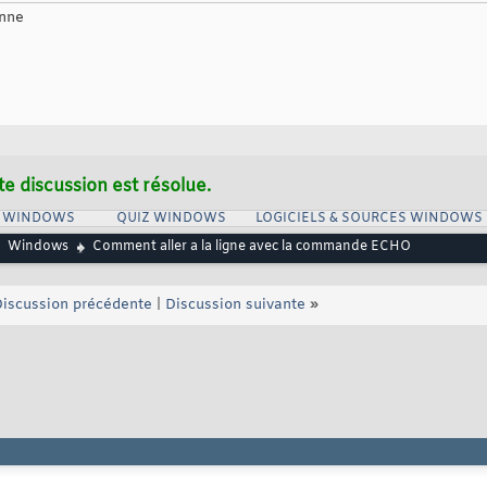
enne
te discussion est résolue.
S WINDOWS
QUIZ WINDOWS
LOGICIELS & SOURCES WINDOWS
Windows
Comment aller a la ligne avec la commande ECHO
iscussion précédente
|
Discussion suivante
»