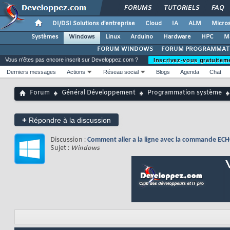
FORUMS
TUTORIELS
FAQ
DI/DSI Solutions d'entreprise
Cloud
IA
ALM
Micros
Systèmes
Windows
Linux
Arduino
Hardware
HPC
M
FORUM WINDOWS
FORUM PROGRAMMAT
Vous n'êtes pas encore inscrit sur Developpez.com ?
Inscrivez-vous gratuitem
Derniers messages
Actions
Réseau social
Blogs
Agenda
Chat
Forum
Général Développement
Programmation système
+
Répondre à la discussion
Discussion :
Comment aller a la ligne avec la commande EC
Sujet :
Windows