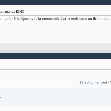
la commande ECHO
nt aller à la ligne avec la commande ECHO ecrit dans un fichier .bat
Sélectionner tout
-


t