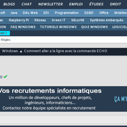
BLOGS
CHAT
NEWSLETTER
EMPLOI
ÉTUDES
DROIT
oft
Java
Dév. Web
EDI
Programmation
SGBD
Office
Mobiles
ac
Raspberry Pi
Réseau
Green IT
Sécurité
Systèmes embarqués
ION
FAQ WINDOWS
TUTORIELS WINDOWS
QUIZ WINDOWS
LOGICIE
ent !
Règles
Windows
Comment aller a la ligne avec la commande ECHO
HO