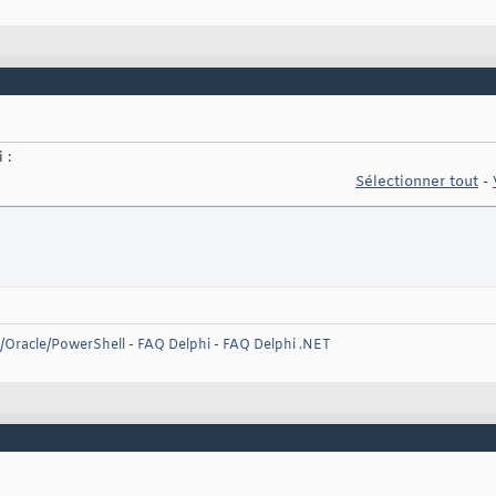
 :
Sélectionner tout
-
T/Oracle/PowerShell
-
FAQ Delphi
-
FAQ Delphi .NET