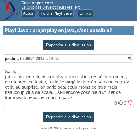
Developpez.com
Le Club des Développeurs et IT Pro
Actus
Forum Play! Java
Emploi
Play! Java
:
projet play en java, c'est possible?
Répondre à la discussion
pschiit
,
le 30/04/2013 à 14h51
#1
Salut,
j'ai vu plusieurs tutos sur play qui m'ont intéressé, seulement,
au moment de tester, j'ai téléchargé la dernière version de play
et là, au surprise, on parle beaucoup moins de java mais
beaucoup plus de scala. Est-il encore possible d'utiliser ce
framework avec java sans scala?
0
0
Répondre à la discussion
© 2000-2026 - www.developpez.com