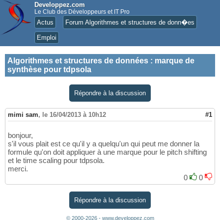
Developpez.com
Le Club des Développeurs et IT Pro
Actus
Forum Algorithmes et structures de donn�es
Emploi
Algorithmes et structures de données
:
marque de
synthèse pour tdpsola
Répondre à la discussion
mimi sam
,
le 16/04/2013 à 10h12
#1
bonjour,
s'il vous plait est ce qu'il y a quelqu'un qui peut me donner la
formule qu'on doit appliquer à une marque pour le pitch shifting
et le time scaling pour tdpsola.
merci.
0
0
Répondre à la discussion
© 2000-2026 - www.developpez.com