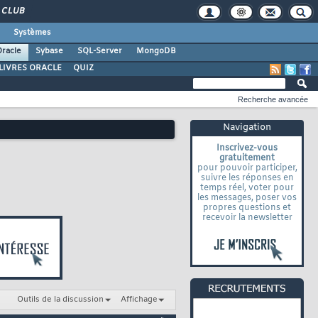
CLUB
Systèmes
racle
Sybase
SQL-Server
MongoDB
LIVRES ORACLE
QUIZ
Recherche avancée
Navigation
Inscrivez-vous
gratuitement
pour pouvoir participer,
suivre les réponses en
temps réel, voter pour
les messages, poser vos
propres questions et
recevoir la newsletter
Outils de la discussion
Affichage