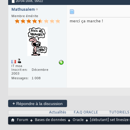
20/04/2006,
16h22
Mathusalem
Membre émérite
merci ça marche !
IT moa
Inscrit en
Décembre
2003
Messages
1 008
+
Répondre à la discussion
Actualités
F.A.Q ORACLE
TUTORIELS
Forum
Bases de données
Oracle
[débutant] set linesize