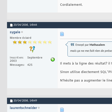
Cordialement.
20/04/2006,
14h44
sygale
Membre éclairé
Envoyé par
Mathusalem
mais ça ne me fait rien de prés
Inscrit en
Septembre
2003
Il mets à la ligne des réultat? i
Messages
425
Sinon utilise diectement SQL*Pl
N'hésite pas a augmenter le lin
20/04/2006,
14h49
laurentschneider