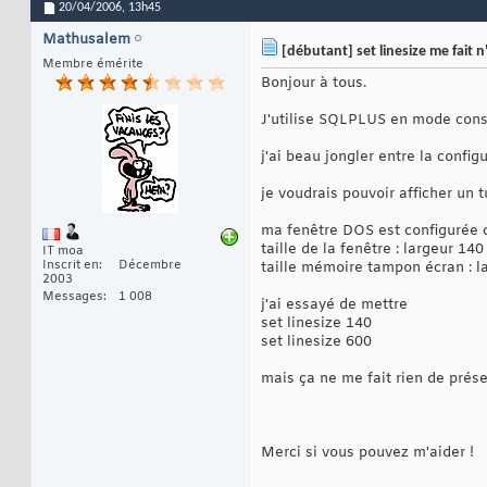
20/04/2006,
13h45
Mathusalem
[débutant] set linesize me fait 
Membre émérite
Bonjour à tous.
J'utilise SQLPLUS en mode cons
j'ai beau jongler entre la configu
je voudrais pouvoir afficher un tu
ma fenêtre DOS est configurée 
taille de la fenêtre : largeur 14
IT moa
Inscrit en
Décembre
taille mémoire tampon écran : l
2003
Messages
1 008
j'ai essayé de mettre
set linesize 140
set linesize 600
mais ça ne me fait rien de prése
Merci si vous pouvez m'aider !