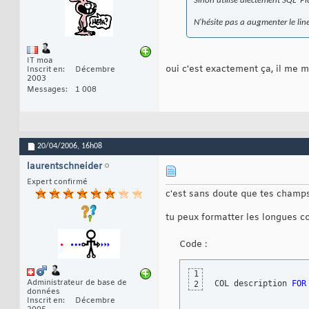
Sinon utilise diectement SQL*Pl
N'hésite pas a augmenter le line
IT moa
oui c'est exactement ça, il me met
Inscrit en
Décembre
2003
Messages
1 008
20/04/2006,
16h08
laurentschneider
Expert confirmé
c'est sans doute que tes champs 
tu peux formatter les longues c
Code :
1
Administrateur de base de
COL description 
FOR
2
données
Inscrit en
Décembre