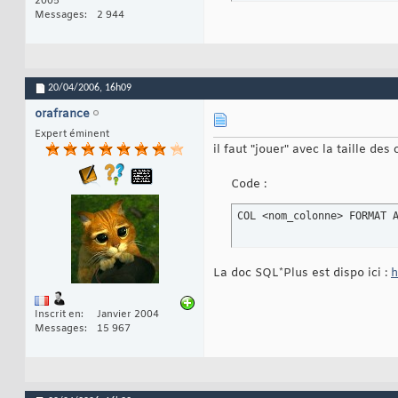
2005
Messages
2 944
20/04/2006,
16h09
orafrance
Expert éminent
il faut "jouer" avec la taille de
Code :
COL <nom_colonne> FORMAT 
La doc SQL*Plus est dispo ici :
h
Inscrit en
Janvier 2004
Messages
15 967