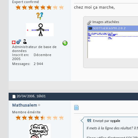
Expert confirmé
chez moi ça marche,
Images attachées
Administrateur de base de
données
Inscrit en
Décembre
2005
Messages
2 944
20/04/2006,
16h01
Mathusalem
Membre émérite
Envoyé par
sygale
Il mets à la ligne des réultat? 