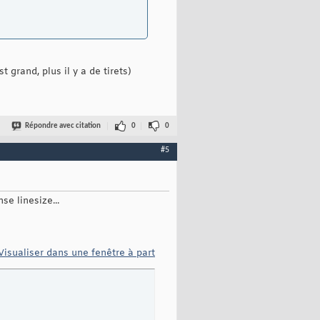
t grand, plus il y a de tirets)
Répondre avec citation
0
0
#5
se linesize...
Visualiser dans une fenêtre à part