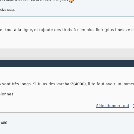
us Windows et non via la console si tu peux
size aussi
 tout à la ligne, et rajoute des tirets à n'en plus finir (plus linesize es
sont très longs. Si tu as des varchar2(4000), il te faut avoir un immen
olonnes
Sélectionner tout
-
 A80