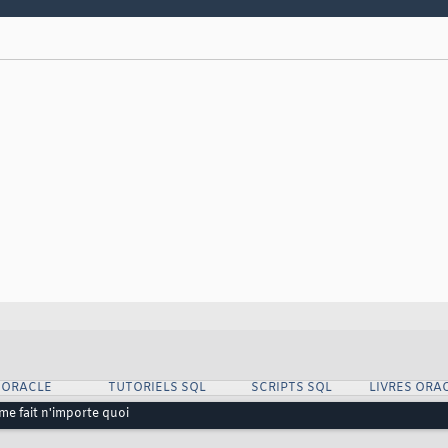
 ORACLE
TUTORIELS SQL
SCRIPTS SQL
LIVRES ORA
 me fait n'importe quoi