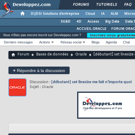
FORUMS
TUTORIELS
FAQ
DI/DSI Solutions d'entreprise
Cloud
IA
ALM
Micros
SGBD
4D
Access
Big Data
Data 
ACCUEIL ORACLE
FORUM ORAC
Vous n'êtes pas encore inscrit sur Developpez.com ?
Inscrivez-vous gratuitem
Derniers messages
Actions
Réseau social
Blogs
Agenda
Chat
Forum
Bases de données
Oracle
[débutant] set linesize
+
Répondre à la discussion
Discussion :
[débutant] set linesize me fait n'importe quoi
Sujet :
Oracle