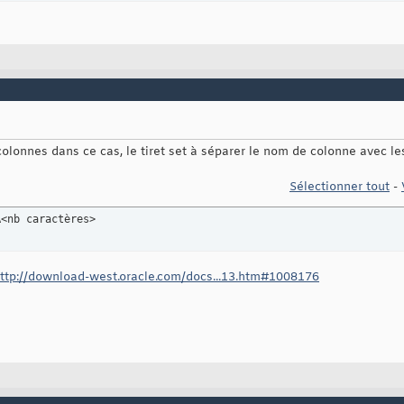
s colonnes dans ce cas, le tiret set à séparer le nom de colonne avec l
Sélectionner tout
-
A<nb caractères>
ttp://download-west.oracle.com/docs...13.htm#1008176