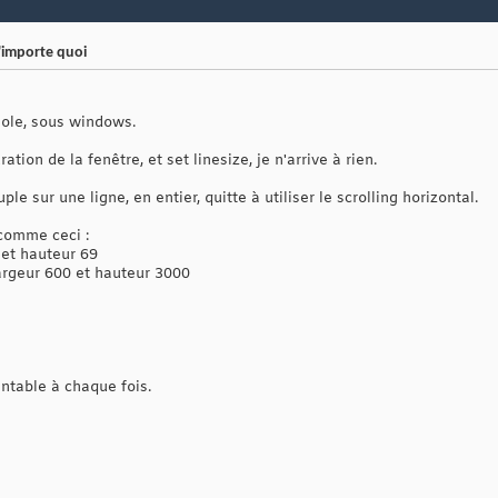
n'importe quoi
ole, sous windows.
ration de la fenêtre, et set linesize, je n'arrive à rien.
ple sur une ligne, en entier, quitte à utiliser le scrolling horizontal.
comme ceci :
0 et hauteur 69
argeur 600 et hauteur 3000
ntable à chaque fois.