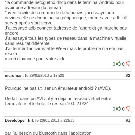
*la commande netcg eth0 dhcp dans le terminal Android pour
avoir une adresse du reseau
*avec l'invite de commande de windows j'ai essayé adb
devices elle ne donne aucun périphérique, même avec adb kill-
server après start-serve.
J'ai essayé adb connect (adresse de l'android) ça marche pas
encore
J'ai essayé tous les types de réseau dans la machine virtuelle
sans résultat différente.
J'ai fermer l'antivirus et le Wi-Fi mais le problème n'a été pas
résolu
merci d'avance pour votre aide.
0
0
nicroman
,
le 29/03/2013 à 17h29
#2
Pourquoi ne pas utiliser un émulateur android ? (AVD).
De fait, dans un AVD, il y a déjà un réseau virtuel entre
l'émulateur et le hôte: le réseau 10.0.2.0/24
0
0
Developper_Inf
,
le 29/03/2013 à 22h35
#3
car j'ai besoin du bluetooth dans l'application