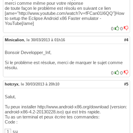
merci comme même pour votre réponse
de toute façon le problème est résolu en suivant ce lien
[ame="http://www.youtube.com/watch?v=fFCan01I6QQ"]How
to setup the Eclipse Android x86 Faster emulator -
YouTube[/ame]
0
0
Minicalion
,
le 30/03/2013 à 01h16
#4
Bonsoir Developper_Inf,
Si le problème est résolue, merci de marquer le sujet comme
résolu.
0
0
hotcryx
,
le 30/03/2013 à 20h10
#5
Salut,
Tu peux installer http://www.android-x86.org/download (version:
android-x86-4.2-20130228.iso) qui est très rapide.
Tu as un terminal et peux écrire tes commandes:
Code :
su

1