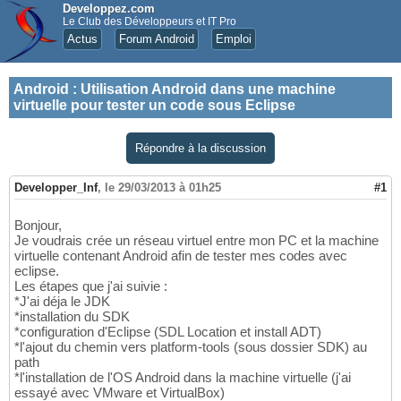
Developpez.com
Le Club des Développeurs et IT Pro
Actus
Forum Android
Emploi
Android
:
Utilisation Android dans une machine
virtuelle pour tester un code sous Eclipse
Répondre à la discussion
Developper_Inf
,
le 29/03/2013 à 01h25
#1
Bonjour,
Je voudrais crée un réseau virtuel entre mon PC et la machine
virtuelle contenant Android afin de tester mes codes avec
eclipse.
Les étapes que j'ai suivie :
*J'ai déja le JDK
*installation du SDK
*configuration d'Eclipse (SDL Location et install ADT)
*l'ajout du chemin vers platform-tools (sous dossier SDK) au
path
*l'installation de l'OS Android dans la machine virtuelle (j'ai
essayé avec VMware et VirtualBox)