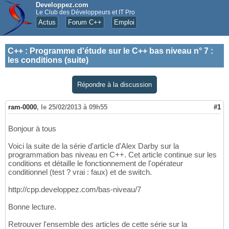
Developpez.com
Le Club des Développeurs et IT Pro
Actus
Forum C++
Emploi
C++
:
Programme d'étude sur le C++ bas niveau n° 7 :
les conditions (suite)
Répondre à la discussion
ram-0000
,
le 25/02/2013 à 09h55
#1
Bonjour à tous
Voici la suite de la série d'article d'Alex Darby sur la
programmation bas niveau en C++. Cet article continue sur les
conditions et détaille le fonctionnement de l'opérateur
conditionnel (test ? vrai : faux) et de switch.
http://cpp.developpez.com/bas-niveau/7
Bonne lecture.
Retrouver l'ensemble des articles de cette série sur la