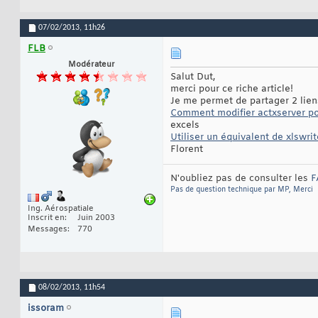
07/02/2013,
11h26
FLB
Modérateur
Salut Dut,
merci pour ce riche article!
Je me permet de partager 2 lien
Comment modifier actxserver pou
excels
Utiliser un équivalent de xlswri
Florent
N'oubliez pas de consulter les
F
Pas de question technique par MP, Merci
Ing. Aérospatiale
Inscrit en
Juin 2003
Messages
770
08/02/2013,
11h54
issoram