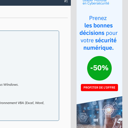
#1
ous Windows.
vironnement VBA (Excel, Word,