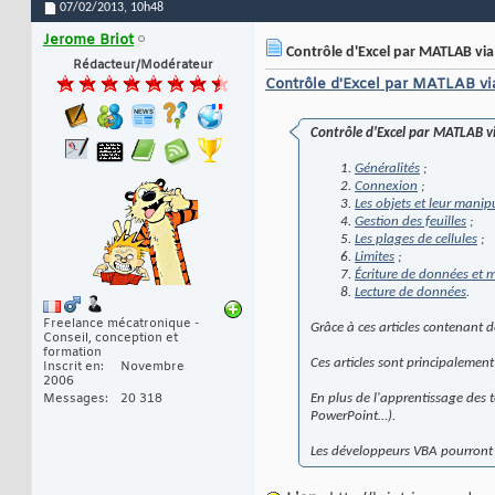
07/02/2013,
10h48
Jerome Briot
Contrôle d'Excel par MATLAB vi
Rédacteur/Modérateur
Contrôle d'Excel par MATLAB v
Contrôle d'Excel par MATLAB 
Généralités
;
Connexion
;
Les objets et leur manip
Gestion des feuilles
;
Les plages de cellules
;
Limites
;
Écriture de données et 
Lecture de données
.
Freelance mécatronique -
Grâce à ces articles contenant
Conseil, conception et
formation
Ces articles sont principalemen
Inscrit en
Novembre
2006
Messages
20 318
En plus de l'apprentissage des 
PowerPoint…).
Les développeurs VBA pourront é