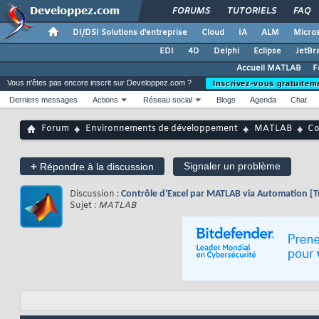
FORUMS
TUTORIELS
FAQ
DI/DSI Solutions d'entreprise
Cloud
IA
ALM
Micros
EDI
4D
Delphi
Eclipse
JetBr
Accueil MATLAB
F
Vous n'êtes pas encore inscrit sur Developpez.com ?
Inscrivez-vous gratuitem
Derniers messages
Actions
Réseau social
Blogs
Agenda
Chat
Forum
Environnements de développement
MATLAB
Co
+
Signaler un problème
Répondre à la discussion
Discussion :
Contrôle d'Excel par MATLAB via Automation [Tu
Sujet :
MATLAB