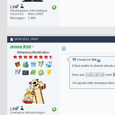
Développeur informatique
Inscrit en
Mars 2005
Messages
1 885
18/04/2013,
19h29
Jerome Briot
Rédacteur/Modérateur
Envoyé par
Dut
Il faut mettre le chemin absolu et
../../../
Donc par
mais
J'ai ajouté cette remarque dans l
Freelance mécatronique -