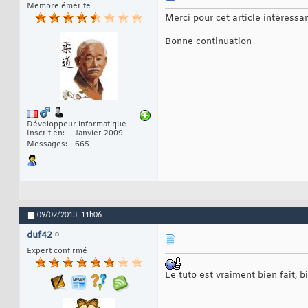
Membre émérite
Merci pour cet article intéressant
Bonne continuation
Développeur informatique
Inscrit en
Janvier 2009
Messages
665
09/02/2013,
11h06
duf42
Expert confirmé
Le tuto est vraiment bien fait, bi