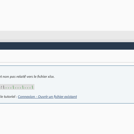
 non pas relatif vers le fichier xlsx.
D:\
...\...\...\
e tutoriel :
Connexion - Ouvrir un fichier existant