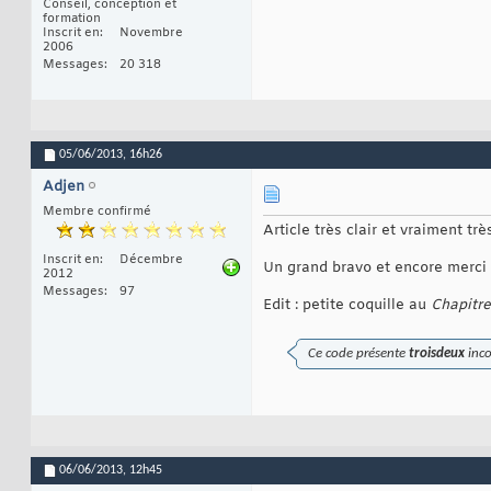
Conseil, conception et
formation
Inscrit en
Novembre
2006
Messages
20 318
05/06/2013,
16h26
Adjen
Membre confirmé
Article très clair et vraiment tr
Inscrit en
Décembre
Un grand bravo et encore merci
2012
Messages
97
Edit : petite coquille au
Chapitre
Ce code présente
troisdeux
inco
06/06/2013,
12h45