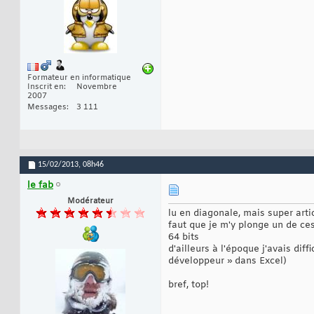
Formateur en informatique
Inscrit en
Novembre
2007
Messages
3 111
15/02/2013,
08h46
le fab
Modérateur
lu en diagonale, mais super artic
faut que je m'y plonge un de ces
64 bits
d'ailleurs à l'époque j'avais dif
développeur » dans Excel)
bref, top!