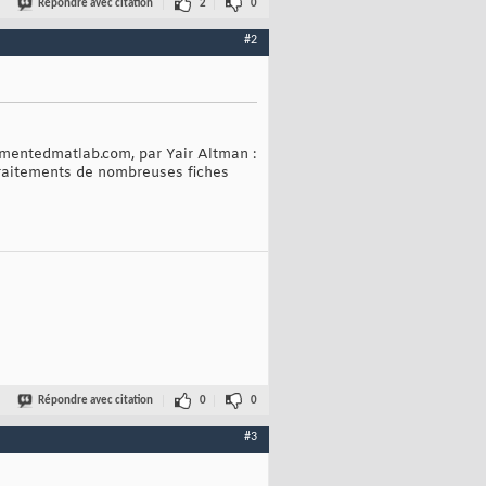
Répondre avec citation
2
0
#2
cumentedmatlab.com, par Yair Altman :
 traitements de nombreuses fiches
Répondre avec citation
0
0
#3