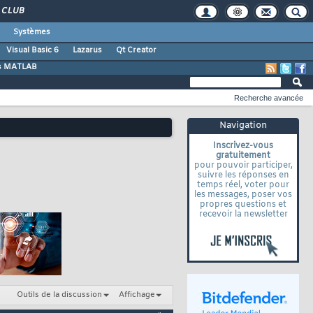
CLUB
Systèmes
Visual Basic 6
Lazarus
Qt Creator
s MATLAB
Recherche avancée
Navigation
Inscrivez-vous
gratuitement
pour pouvoir participer,
suivre les réponses en
temps réel, voter pour
les messages, poser vos
propres questions et
recevoir la newsletter
Outils de la discussion
Affichage