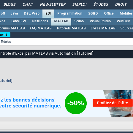
BLOGS
CHAT
NEWSLETTER
EMPLOI
ÉTUDES
DROIT
oft
Java
Dév. Web
EDI
Programmation
SGBD
Office
Mobiles
ains
LabVIEW
NetBeans
MATLAB
Scilab
Visual Studio
WinDev
orums MATLAB
FAQ MATLAB
Tutoriels MATLAB
Livres MATLAB
Source
ent !
Règles
ntrôle d'Excel par MATLAB via Automation [Tutoriel]
toriel]