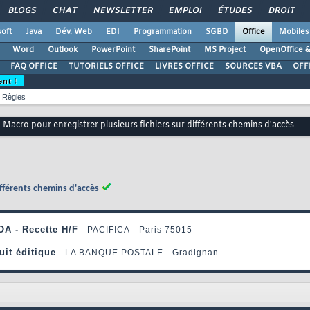
BLOGS
CHAT
NEWSLETTER
EMPLOI
ÉTUDES
DROIT
oft
Java
Dév. Web
EDI
Programmation
SGBD
Office
Mobiles
Word
Outlook
PowerPoint
SharePoint
MS Project
OpenOffice &
FAQ OFFICE
TUTORIELS OFFICE
LIVRES OFFICE
SOURCES VBA
OFF
ent !
Règles
Macro pour enregistrer plusieurs fichiers sur différents chemins d'accès
ifférents chemins d'accès