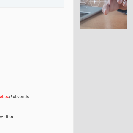
ment_informatique\test\"
 _

ormFields
uébec
\Subvention
vention