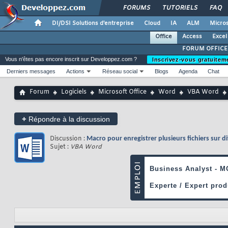
FORUMS
TUTORIELS
FAQ
DI/DSI Solutions d'entreprise
Cloud
IA
ALM
Micros
Office
Access
Excel
FORUM OFFICE
Vous n'êtes pas encore inscrit sur Developpez.com ?
Inscrivez-vous gratuitem
Derniers messages
Actions
Réseau social
Blogs
Agenda
Chat
Forum
Logiciels
Microsoft Office
Word
VBA Word
+
Répondre à la discussion
Discussion :
Macro pour enregistrer plusieurs fichiers sur d
Sujet :
VBA Word