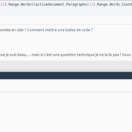
(
11
)
.Range.Words
(
(
activedocument.Paragraphs
(
11
)
.Range.Words.Coun
postez en clair !
Comment mettre une balise de code ?
je suis beau, ... mais si c'est une question technique je ne la lis pas ! Vous