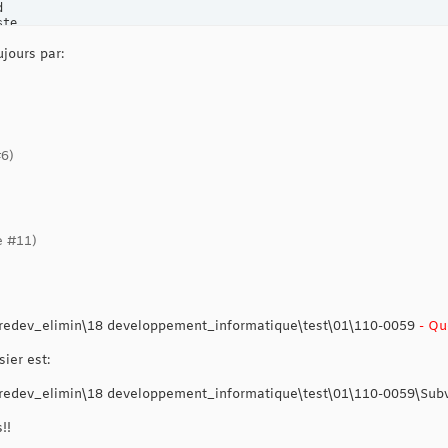


te

ours par:
Document.Paragraphs
(
11
)
.Range.Words
(
6
)
Document.Paragraphs
(
11
)
.Range.Words
(
7
)
Document.Paragraphs
(
11
)
.Range.Words
(
8
)
Document.Paragraphs
(
11
)
.Range.Words
(
9
)
Document.Paragraphs
(
11
)
.Range.Words
(
10
)
Document.Paragraphs
(
11
)
.Range.Words
(
11
)
#6)
Document.Paragraphs
(
11
)
.Range.Words
(
12
)
& nom1 & nom2 & nom3 & nom4 & nom5 & nom6

nDirectory 
"X:\DOCUM\3910\3913 Gestion_redev_elimin\18 developpe
& nom4 + nom5 + nom6 & 
"\Subvention"
e #11)
nt.Protect Password:="mddep", NoReset:=False, Type:=wdAllowOnlyF
t.SaveAs FileName:=nomtl & 
"_test.doc"
edev_elimin\18 developpement_informatique\test\01\110-0059
- Q
t.Close savechanges = 
True
ier est:
vante
owser.Next

edev_elimin\18 developpement_informatique\test\01\110-0059\Sub
!!