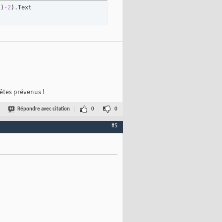
t
)
-2
)
.Text
 êtes prévenus !
Répondre avec citation
0
0
#5