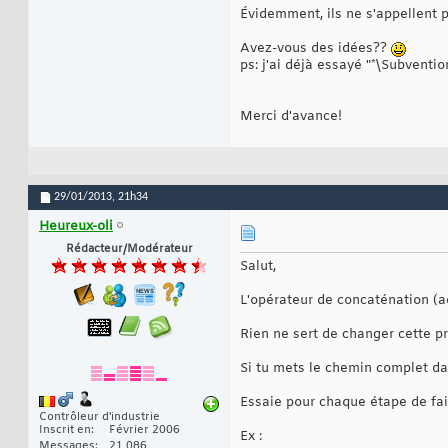
Évidemment, ils ne s'appellent
Avez-vous des idées??
ps: j'ai déjà essayé "*\Subventi
Merci d'avance!
29/01/2013,
21h34
Heureux-oli
Rédacteur/Modérateur
Salut,
L'opérateur de concaténation (ad
Rien ne sert de changer cette p
Si tu mets le chemin complet da
Essaie pour chaque étape de fair
Contrôleur d'industrie
Inscrit en
Février 2006
Ex :
Messages
21 086