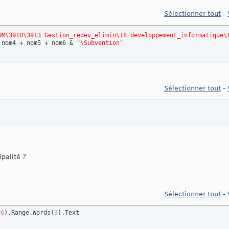
Sélectionner tout
-
UM\3910\3913 Gestion_redev_elimin\18 developpement_informatique\
 nom4 + nom5 + nom6 & 
"\Subvention"
Sélectionner tout
-
palité ?
Sélectionner tout
-
(
6
)
.Range.Words
(
3
)
.Text