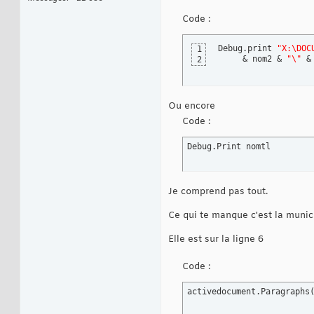
Code :
Debug.print 
"X:\DOC
1
     & nom2 & 
"\"
 &
2
Ou encore
Code :
Debug.Print nomtl
Je comprend pas tout.
Ce qui te manque c'est la munici
Elle est sur la ligne 6
Code :
activedocument.Paragraphs