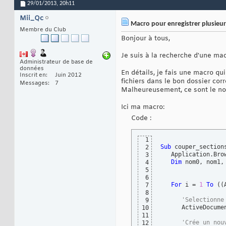
29/01/2013,
20h11
Mii_Qc
Macro pour enregistrer plusieurs
Membre du Club
Bonjour à tous,
Je suis à la recherche d'une macr
Administrateur de base de
données
En détails, je fais une macro qu
Inscrit en
Juin 2012
fichiers dans le bon dossier cor
Messages
7
Malheureusement, ce sont le nom
Ici ma macro:
Code :
1
Sub
 couper_section
2
   Application.Bro
3
Dim
 nom0, nom1,
4
5
6
For
 i = 
1
To
(
(
7
8
'Selectionne
9
      ActiveDocume
10
11
'Crée un nou
12