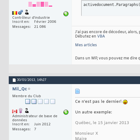
activedocument.Paragraphs
Contrôleur d'industrie
Inscrit en
Février 2006
Messages
21 086
J'ai pas encore de décodeur, alors, 
Débutez en
VBA
Mes articles
Dans un MP, vous pouvez me dire que 
30/01/2013,
14h27
Mii_Qc
Membre du Club
Ce n'est pas le dernier!
Un autre exemple:
Administrateur de base de
données
Québec, le 15 janvier 2013
Inscrit en
Juin 2012
Messages
7
Monsieur X
Maire