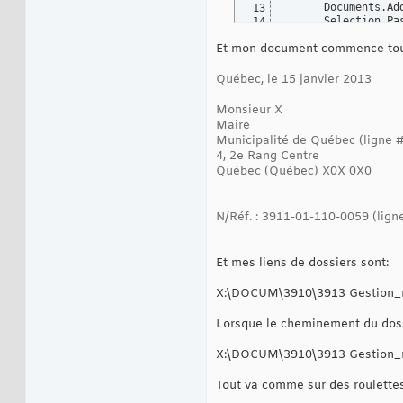
      Documents.Add
13
      Selection.Pas
14
15
Et mon document commence touj
16
     nom0 = Active
17
     nom1 = Active
18
Québec, le 15 janvier 2013
     nom2 = Active
19
     nom3 = Active
20
Monsieur X
     nom4 = Active
21
Maire
     nom5 = Active
22
Municipalité de Québec (ligne 
     nom6 = Active
23
4, 2e Rang Centre
24
     nomtl = nom0 
Québec (Québec) X0X 0X0
25
26
     ChangeFileOpe
27
     & nom2 & 
"\"
 
28
N/Réf. : 3911-01-110-0059 (lign
29
'     ActiveDocume
30
31
Et mes liens de dossiers sont:
     ActiveDocumen
32
'
33
34
X:\DOCUM\3910\3913 Gestion_r
     ActiveDocumen
35
36
Lorsque le cheminement du doss
'section sui
37
     Application.Br
38
X:\DOCUM\3910\3913 Gestion_r
Next
39
End
Sub
40
Tout va comme sur des roulettes