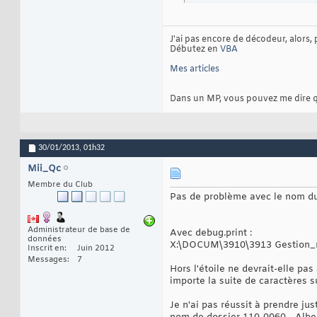
J'ai pas encore de décodeur, alors, 
Débutez en
VBA
Mes articles
Dans un MP, vous pouvez me dire que 
30/01/2013,
01h32
Mii_Qc
Membre du Club
Pas de problème avec le nom du
Administrateur de base de
Avec debug.print :
données
X:\DOCUM\3910\3913 Gestion_r
Inscrit en
Juin 2012
Messages
7
Hors l'étoile ne devrait-elle p
importe la suite de caractères 
Je n'ai pas réussit à prendre ju