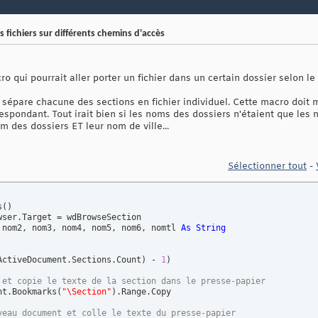
 fichiers sur différents chemins d'accès
o qui pourrait aller porter un fichier dans un certain dossier selon le
i sépare chacune des sections en fichier individuel. Cette macro doit
respondant. Tout irait bien si les noms des dossiers n'étaient que les
 des dossiers ET leur nom de ville...
Sélectionner tout
-
s
(
)
wser.Target = wdBrowseSection

 nom2, nom3, nom4, nom5, nom6, nomtl 
As
String
ActiveDocument.Sections.Count
)
 - 
1
)
 et copie le texte de la section dans le presse-papier
nt.Bookmarks
(
"\Section"
)
.Range.Copy

veau document et colle le texte du presse-papier