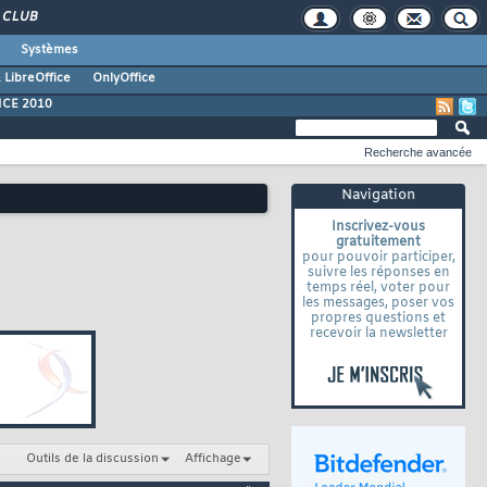
CLUB
Systèmes
 LibreOffice
OnlyOffice
ICE 2010
Recherche avancée
Navigation
Inscrivez-vous
gratuitement
pour pouvoir participer,
suivre les réponses en
temps réel, voter pour
les messages, poser vos
propres questions et
recevoir la newsletter
Outils de la discussion
Affichage