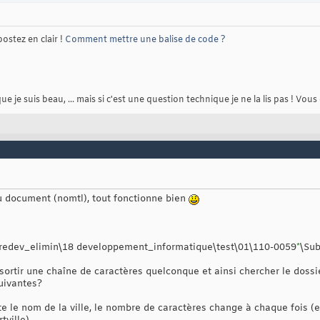
postez en clair !
Comment mettre une balise de code ?
je suis beau, ... mais si c'est une question technique je ne la lis pas ! Vous
 document (nomtl), tout fonctionne bien
edev_elimin\18 developpement_informatique\test\01\110-0059
*
\Sub
as sortir une chaîne de caractères quelconque et ainsi chercher le do
suivantes?
ste le nom de la ville, le nombre de caractères change à chaque fois (ex