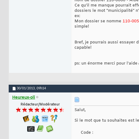
nom de dossier 110-0060 - Alber
Ce qu'il me manque pourrait eff
dossiers le mot "municipalité" n
ex:
Mon dossier se nomme
110-005
simple!
Bref, je pourrais aussi essayer 
capable!
ps: un énorme merci pour l'aide
30/01/2013,
09h14
Heureux-oli
Rédacteur/Modérateur
Salut,
Si le mot que tu souhaites est le 
Code :