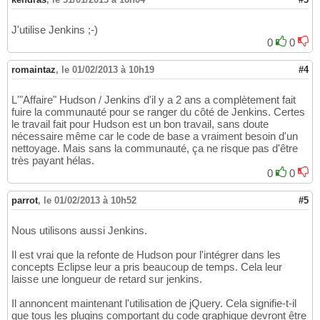
J'utilise Jenkins ;-)
0
0
romaintaz
,
le 01/02/2013 à 10h19
#4
L'"Affaire" Hudson / Jenkins d'il y a 2 ans a complètement fait
fuire la communauté pour se ranger du côté de Jenkins. Certes
le travail fait pour Hudson est un bon travail, sans doute
nécessaire même car le code de base a vraiment besoin d'un
nettoyage. Mais sans la communauté, ça ne risque pas d'être
très payant hélas.
0
0
parrot
,
le 01/02/2013 à 10h52
#5
Nous utilisons aussi Jenkins.
Il est vrai que la refonte de Hudson pour l'intégrer dans les
concepts Eclipse leur a pris beaucoup de temps. Cela leur
laisse une longueur de retard sur jenkins.
Il annoncent maintenant l'utilisation de jQuery. Cela signifie-t-il
que tous les plugins comportant du code graphique devront être