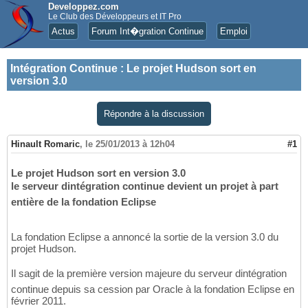
Developpez.com
Le Club des Développeurs et IT Pro
Actus
Forum Int�gration Continue
Emploi
Intégration Continue
:
Le projet Hudson sort en
version 3.0
Répondre à la discussion
Hinault Romaric
,
le 25/01/2013 à 12h04
#1
Le projet Hudson sort en version 3.0
le serveur dintégration continue devient un projet à part
entière de la fondation Eclipse
La fondation Eclipse a annoncé la sortie de la version 3.0 du
projet Hudson.
Il sagit de la première version majeure du serveur dintégration
continue depuis sa cession par Oracle à la fondation Eclipse en
février 2011.