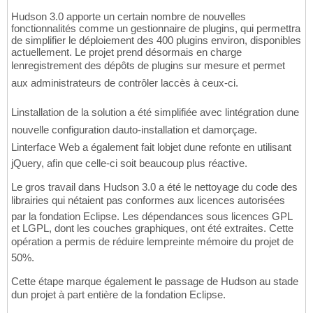
Hudson 3.0 apporte un certain nombre de nouvelles
fonctionnalités comme un gestionnaire de plugins, qui permettra
de simplifier le déploiement des 400 plugins environ, disponibles
actuellement. Le projet prend désormais en charge
lenregistrement des dépôts de plugins sur mesure et permet
aux administrateurs de contrôler laccès à ceux-ci.
Linstallation de la solution a été simplifiée avec lintégration dune
nouvelle configuration dauto-installation et damorçage.
Linterface Web a également fait lobjet dune refonte en utilisant
jQuery, afin que celle-ci soit beaucoup plus réactive.
Le gros travail dans Hudson 3.0 a été le nettoyage du code des
librairies qui nétaient pas conformes aux licences autorisées
par la fondation Eclipse. Les dépendances sous licences GPL
et LGPL, dont les couches graphiques, ont été extraites. Cette
opération a permis de réduire lempreinte mémoire du projet de
50%.
Cette étape marque également le passage de Hudson au stade
dun projet à part entière de la fondation Eclipse.