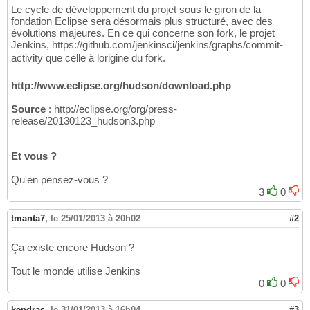
Le cycle de développement du projet sous le giron de la
fondation Eclipse sera désormais plus structuré, avec des
évolutions majeures. En ce qui concerne son fork, le projet
Jenkins, https://github.com/jenkinsci/jenkins/graphs/commit-
activity que celle à lorigine du fork.
http://www.eclipse.org/hudson/download.php
Source
: http://eclipse.org/org/press-
release/20130123_hudson3.php
Et vous ?
Qu'en pensez-vous ?
3
0
tmanta7
,
le 25/01/2013 à 20h02
#2
Ça existe encore Hudson ?
Tout le monde utilise Jenkins
0
0
kendras
,
le 31/01/2013 à 16h04
#3