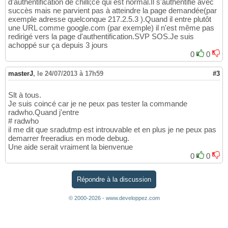
d'authentification de chilli;ce qui est normal.Il s'authentifie avec
succès mais ne parvient pas à atteindre la page demandée(par
exemple adresse quelconque 217.2.5.3 ).Quand il entre plutôt
une URL comme google.com (par exemple) il n'est même pas
redirigé vers la page d'authentification.SVP SOS.Je suis
achoppé sur ça depuis 3 jours
0
0
masterJ
,
le 24/07/2013 à 17h59
#3
Slt à tous.
Je suis coincé car je ne peux pas tester la commande
radwho.Quand j'entre
# radwho
il me dit que sradutmp est introuvable et en plus je ne peux pas
demarrer freeradius en mode debug.
Une aide serait vraiment la bienvenue
0
0
Répondre à la discussion
© 2000-2026 - www.developpez.com