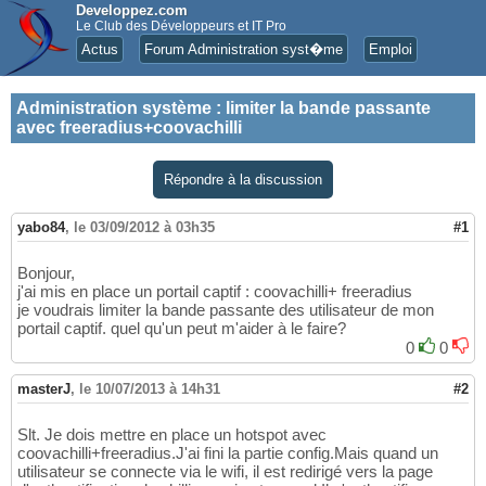
Developpez.com
Le Club des Développeurs et IT Pro
Actus
Forum Administration syst�me
Emploi
Administration système
:
limiter la bande passante
avec freeradius+coovachilli
Répondre à la discussion
yabo84
,
le 03/09/2012 à 03h35
#1
Bonjour,
j'ai mis en place un portail captif : coovachilli+ freeradius
je voudrais limiter la bande passante des utilisateur de mon
portail captif. quel qu'un peut m'aider à le faire?
0
0
masterJ
,
le 10/07/2013 à 14h31
#2
Slt. Je dois mettre en place un hotspot avec
coovachilli+freeradius.J'ai fini la partie config.Mais quand un
utilisateur se connecte via le wifi, il est redirigé vers la page