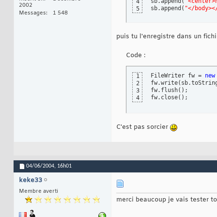
sb.append
(
"<center>
4
2002
sb.append
(
"</body><
5
Messages
1 548
puis tu l'enregistre dans un fichi
Code :
FileWriter fw = 
new
1
fw.write
(
sb.toStrin
2
fw.flush
(
)
;

3
fw.close
(
)
;
4
C'est pas sorcier
04/06/2004,
16h01
keke33
Membre averti
merci beaucoup je vais tester to