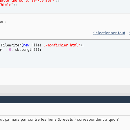
hello the world :)</center>"
)
;

/html>"
)
;
er :
Sélectionner tout
-
 FileWriter
(
new
 File
(
"./monfichier.html"
)
;

g
(
)
, 
0
, sb.length
(
)
)
;

ut ça mais par contre les liens (brevets ) correspondent a quoi?