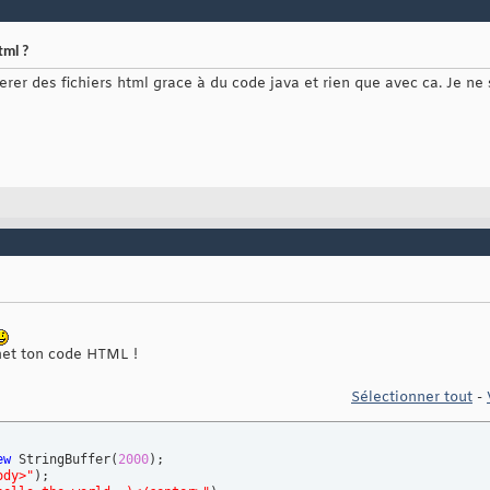
tml ?
erer des fichiers html grace à du code java et rien que avec ca. Je ne
 met ton code HTML !
Sélectionner tout
-
ew
 StringBuffer
(
2000
)
;

ody>"
)
;
