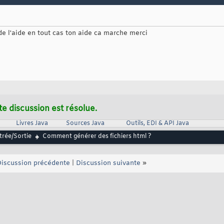
 de l'aide en tout cas ton aide ca marche merci
te discussion est résolue.
Livres Java
Sources Java
Outils, EDI & API Java
trée/Sortie
Comment générer des fichiers html ?
iscussion précédente
|
Discussion suivante
»