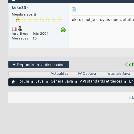
keke33
Membre averti
oki c cool je croyais que c'etait
Inscrit en
Juin 2004
Messages
15
+
Cet
Répondre à la discussion
Actualités
FAQs Java
Tutoriels Java
Forum
Java
Général Java
API standards et tierces
En
«
D