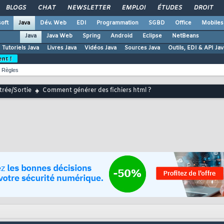
BLOGS
CHAT
NEWSLETTER
EMPLOI
ÉTUDES
DROIT
oft
Java
Dév. Web
EDI
Programmation
SGBD
Office
Mobiles
Java
Java Web
Spring
Android
Eclipse
NetBeans
Tutoriels Java
Livres Java
Vidéos Java
Sources Java
Outils, EDI & API Jav
ent !
Règles
trée/Sortie
Comment générer des fichiers html ?