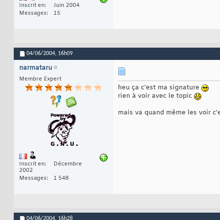
Inscrit en
Juin 2004
Messages
15
04/06/2004,
16h09
narmataru
Membre Expert
heu ça c'est ma signature
rien à voir avec le topic
mais va quand même les voir c'e
Inscrit en
Décembre
2002
Messages
1 548
04/06/2004,
16h28