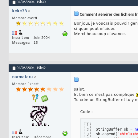
04/06/2004,
15h30
keke33
Comment générer des fichiers h
Membre averti
Bonjour, je voudrais pouvoir gen
si qqun peut m'aider.
Merci beaucoup d'avance.
Inscrit en
Juin 2004
Messages
15
04/06/2004,
15h42
narmataru
Membre Expert
salut,
Et bien ce n'est pas compliqué
Tu crée un StringBuffer et tu y
Code :
1
StringBuffer sb = 
n
2
sb.append
(
"<html><b
3
Inscrit en
Décembre