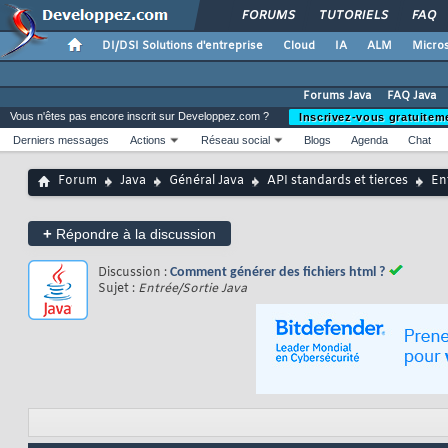
FORUMS
TUTORIELS
FAQ
DI/DSI Solutions d'entreprise
Cloud
IA
ALM
Micros
Forums Java
FAQ Java
Vous n'êtes pas encore inscrit sur Developpez.com ?
Inscrivez-vous gratuitem
Derniers messages
Actions
Réseau social
Blogs
Agenda
Chat
Forum
Java
Général Java
API standards et tierces
En
+
Répondre à la discussion
Discussion :
Comment générer des fichiers html ?
Sujet :
Entrée/Sortie Java