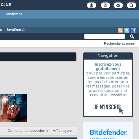
CLUB
Systèmes
a
JavaSearch
Recherche avancée
Navigation
Inscrivez-vous
gratuitement
pour pouvoir participer,
suivre les réponses en
temps réel, voter pour
les messages, poser vos
propres questions et
recevoir la newsletter
Outils de la discussion
Affichage