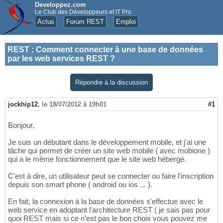
Developpez.com
Le Club des Développeurs et IT Pro
Actus
Forum REST
Emploi
REST
:
Comment connecter à une base de données
par les web services REST ?
Répondre à la discussion
jockhip12
,
le 18/07/2012 à 19h01
#1
Bonjour,
Je suis un débutant dans le développement mobile, et j'ai une
tâche qui permet de créer un site web mobile ( avec mobione )
qui a le même fonctionnement que le site web hébergé.
C'est à dire, un utilisateur peut se connecter ou faire l'inscription
depuis son smart phone ( android ou ios ... ).
En fait, la connexion à la base de données s'effectue avec le
web service en adoptant l'architecture REST ( je sais pas pour
quoi REST mais si ce n'est pas le bon choix vous pouvez me