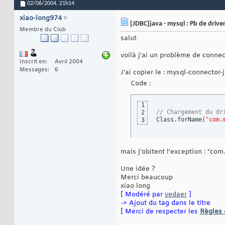
02/06/2004,
21h14
xiao-long974
[JDBC]java - mysql : Pb de drive
Membre du Club
salut
voilà j'ai un problème de connec
Inscrit en
Avril 2004
Messages
6
J'ai copier le : mysql-connector-
Code :
1
// Chargement du dr
2
Class.forName
(
"com.
3
mais j'obitent l'exception : "com
Une idée ?
Merci beaucoup
xiao long
[ Modéré par
vedaer
]
-> Ajout du tag dans le titre
[ Merci de respecter les
Règles