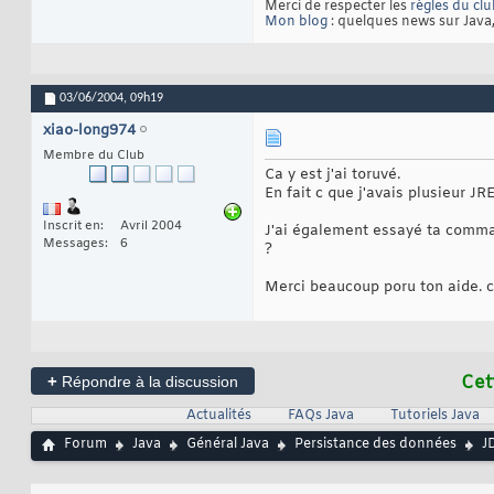
Merci de respecter les
règles du cl
Mon blog
: quelques news sur Java
03/06/2004,
09h19
xiao-long974
Membre du Club
Ca y est j'ai toruvé.
En fait c que j'avais plusieur JRE 
Inscrit en
Avril 2004
J'ai également essayé ta command
Messages
6
?
Merci beaucoup poru ton aide. ca
+
Cet
Répondre à la discussion
Actualités
FAQs Java
Tutoriels Java
Forum
Java
Général Java
Persistance des données
J