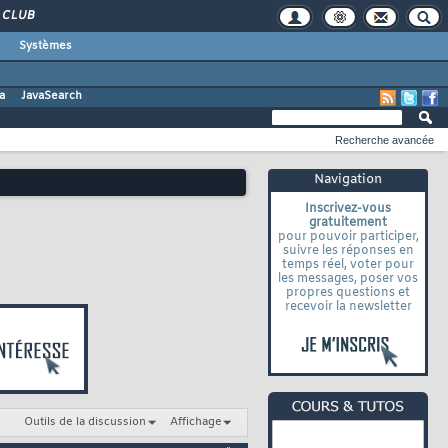
CLUB
Systèmes
a
JavaSearch
Recherche avancée
Navigation
Inscrivez-vous
gratuitement
pour pouvoir participer,
suivre les réponses en
temps réel, voter pour
les messages, poser vos
propres questions et
recevoir la newsletter
Outils de la discussion
Affichage