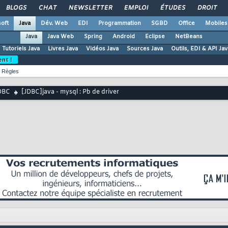
BLOGS
CHAT
NEWSLETTER
EMPLOI
ÉTUDES
DROIT
oft
Java
Dév. Web
EDI
Programmation
SGBD
Office
Mobiles
Java
Java Web
Spring
Android
Eclipse
NetBeans
Tutoriels Java
Livres Java
Vidéos Java
Sources Java
Outils, EDI & API Jav
ent !
Règles
DBC
[JDBC]java - mysql : Pb de driver