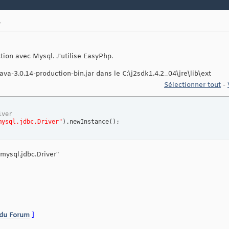
r
tion avec Mysql. J'utilise EasyPhp.
java-3.0.14-production-bin.jar dans le C:\j2sdk1.4.2_04\jre\lib\ext
Sélectionner tout
-
iver
mysql.jdbc.Driver"
)
.newInstance
(
)
;
.mysql.jdbc.Driver"
 du Forum
]