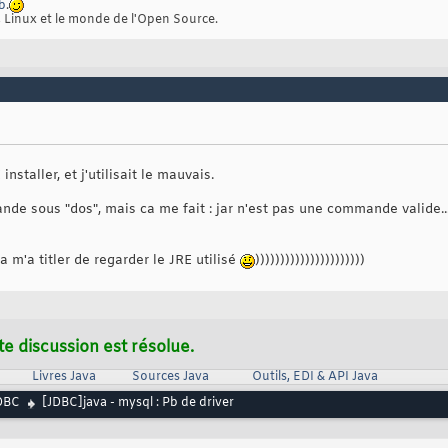
ub
.
, Linux et le monde de l'Open Source.
installer, et j'utilisait le mauvais.
e sous "dos", mais ca me fait : jar n'est pas une commande valide... c
 m'a titler de regarder le JRE utilisé
))))))))))))))))))))))
te discussion est résolue.
Livres Java
Sources Java
Outils, EDI & API Java
DBC
[JDBC]java - mysql : Pb de driver