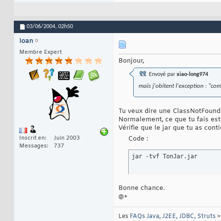
03/06/2004,
02h50
Ioan
Membre Expert
Bonjour,
Envoyé par
xiao-long974
mais j'obitent l'exception : "co
Tu veux dire une ClassNotFound
Normalement, ce que tu fais est 
Vérifie que le jar que tu as conti
Inscrit en
Juin 2003
Code :
Messages
737
jar -tvf TonJar.jar
Bonne chance.
@+
Les
FAQs Java, J2EE, JDBC, Struts
>