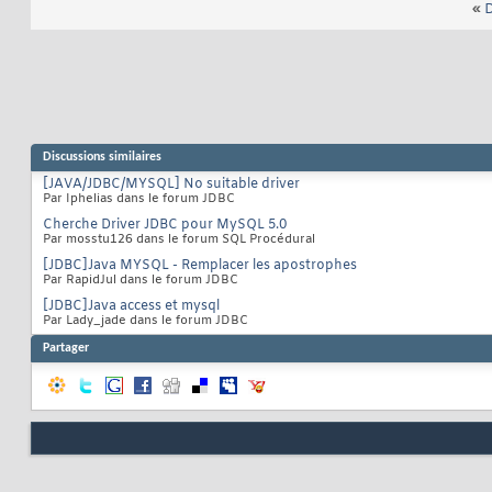
«
D
Discussions similaires
[JAVA/JDBC/MYSQL] No suitable driver
Par Iphelias dans le forum JDBC
Cherche Driver JDBC pour MySQL 5.0
Par mosstu126 dans le forum SQL Procédural
[JDBC]Java MYSQL - Remplacer les apostrophes
Par RapidJul dans le forum JDBC
[JDBC]Java access et mysql
Par Lady_jade dans le forum JDBC
Partager