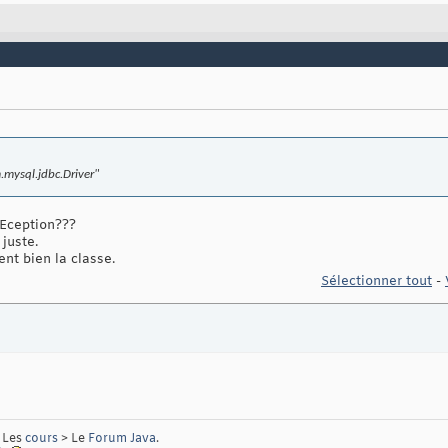
m.mysql.jdbc.Driver"
Eception???
juste.
ent bien la classe.
Sélectionner tout
-
 Les
cours
> Le
Forum Java
.