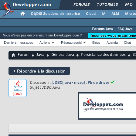
FORUMS
TUTORIELS
FAQ
DI/DSI Solutions d'entreprise
Cloud
IA
ALM
Micros
Forums Java
FAQ Java
Vous n'êtes pas encore inscrit sur Developpez.com ?
Inscrivez-vous gratuitem
Derniers messages
Actions
Réseau social
Blogs
Agenda
Chat
Forum
Java
Général Java
Persistance des données
J
+
Répondre à la discussion
Discussion :
[JDBC]java - mysql : Pb de driver
Sujet :
JDBC Java