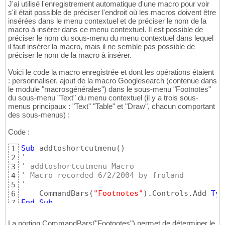
J'ai utilisé l'enregistrement automatique d'une macro pour voir
s'il était possible de préciser l'endroit où les macros doivent être
insérées dans le menu contextuel et de préciser le nom de la
macro à insérer dans ce menu contextuel. Il est possible de
préciser le nom du sous-menu du menu contextuel dans lequel
il faut insérer la macro, mais il ne semble pas possible de
préciser le nom de la macro à insérer.
Voici le code la macro enregistrée et dont les opérations étaient
: personnaliser, ajout de la macro Googlesearch (contenue dans
le module "macrosgénérales") dans le sous-menu "Footnotes"
du sous-menu "Text" du menu contextuel (il y a trois sous-
menus principaux : "Text" "Table" et "Draw", chacun comportant
des sous-menus) :
Code :
Sub
 addtoshortcutmenu
(
)
1
'
2
' addtoshortcutmenu Macro
3
' Macro recorded 6/2/2004 by froland
4
'
5
    CommandBars
(
"Footnotes"
)
.Controls.Add 
Typ
6
End
Sub
7
La portion CommandBars("Footnotes") permet de déterminer le