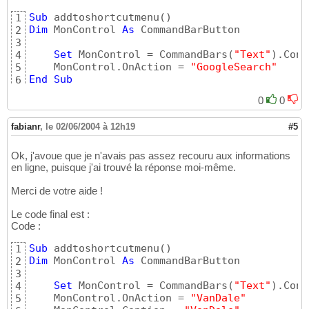
Sub
 addtoshortcutmenu
(
)
1
Dim
 MonControl 
As
 CommandBarButton

2
3
Set
 MonControl = CommandBars
(
"Text"
)
.Cont
4
    MonControl.OnAction = 
"GoogleSearch"
5
End
Sub
6
0
0
fabianr
,
le 02/06/2004 à 12h19
#5
Ok, j'avoue que je n'avais pas assez recouru aux informations
en ligne, puisque j'ai trouvé la réponse moi-même.
Merci de votre aide !
Le code final est :
Code :
Sub
 addtoshortcutmenu
(
)
1
Dim
 MonControl 
As
 CommandBarButton

2
3
Set
 MonControl = CommandBars
(
"Text"
)
.Cont
4
    MonControl.OnAction = 
"VanDale"
5