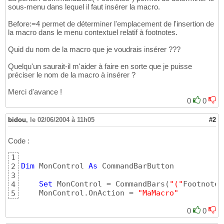
sous-menu dans lequel il faut insérer la macro.
Before:=4 permet de déterminer l'emplacement de l'insertion de
la macro dans le menu contextuel relatif à footnotes.
Quid du nom de la macro que je voudrais insérer ???
Quelqu'un saurait-il m'aider à faire en sorte que je puisse
préciser le nom de la macro à insérer ?
Merci d'avance !
0
0
bidou
,
le 02/06/2004 à 11h05
#2
Code :
1
Dim
 MonControl 
As
 CommandBarButton

2
3
Set
 MonControl = CommandBars
(
"("
Footnotes
4
    MonControl.OnAction = 
"MaMacro"
5
0
0