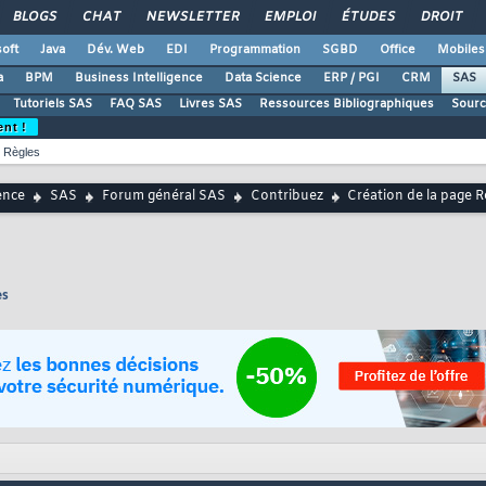
BLOGS
CHAT
NEWSLETTER
EMPLOI
ÉTUDES
DROIT
oft
Java
Dév. Web
EDI
Programmation
SGBD
Office
Mobiles
a
BPM
Business Intelligence
Data Science
ERP / PGI
CRM
SAS
Tutoriels SAS
FAQ SAS
Livres SAS
Ressources Bibliographiques
Sourc
ent !
Règles
ence
SAS
Forum général SAS
Contribuez
Création de la page 
es