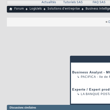
Actualités
Tutoriels SAS
FAQ SAS
Forum
Logiciels
Solutions d'entreprise
Business Intellig
«
D
Business Analyst - M
↳
PACIFICA
- Ile de
Experte / Expert prod
↳
LA BANQUE POST
Discussions similaires