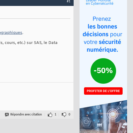
#1
ographiques
.
s, cours, etc.) sur SAS, le Data
Répondre avec citation
1
0