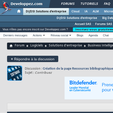
FORUMS
TUTORIELS
FAQ
DI/DSI Solutions d'entreprise
Cloud
IA
ALM
Micros
DI/DSI Solutions d'entreprise
Big Dat
Accueil SAS
Forums SAS
Vous n'êtes pas encore inscrit sur Developpez.com ?
Inscrivez-vous gratuitem
Derniers messages
Actions
Réseau social
Blogs
Agenda
Chat
Forum
Logiciels
Solutions d'entreprise
Business Intellig
+
Répondre à la discussion
Discussion :
Création de la page Ressources bibliographiqu
Sujet :
Contribuez