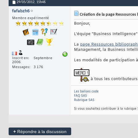
29/05/2012,
15h46
fafabzh6
Création de la page Ressources 
Membre expérimenté
Bonjour,
L'équipe "Business Intelligence"
La
page Ressources bibliograph
Management, la Business Intelli
Inscrit en
Septembre
Les modalités de participation à
2006
Messages
3 176
à tous les contributeurs 
Les balises code
FAQ SAS
Rubrique SAS
Si vous souhaitez contribuer à la rubrique
+
Répondre à la discussion