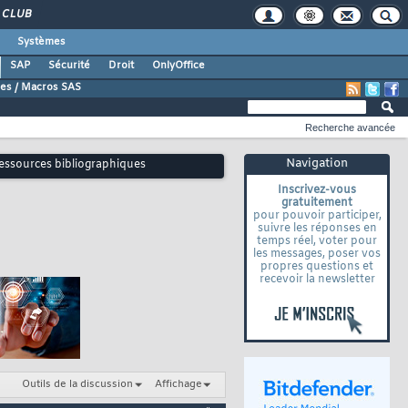
CLUB
Systèmes
SAP
Sécurité
Droit
OnlyOffice
es / Macros SAS
Recherche avancée
Navigation
Ressources bibliographiques
Inscrivez-vous
gratuitement
pour pouvoir participer,
suivre les réponses en
temps réel, voter pour
les messages, poser vos
propres questions et
recevoir la newsletter
Outils de la discussion
Affichage