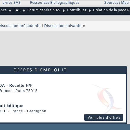
Livres SAS
Ressources Bibliographiques
Sources / Mac
ence
SAS
Forum général SAS
Contribuez
Création de la page 
iscussion précédente
|
Discussion suivante
»
OA - Recette H/F
 France - Paris 75015
uit éditique
ALE
- France - Gradignan
Voir plus d'offres